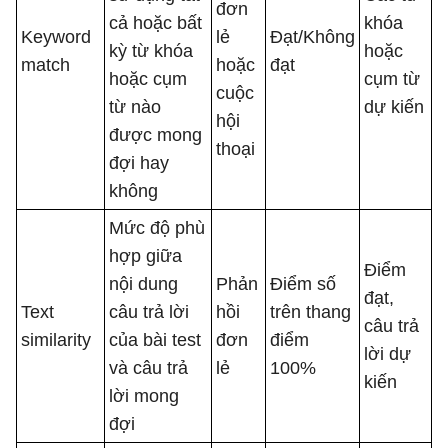
đơn
cả hoặc bất
khóa
Keyword
lẻ
Đạt/Không
kỳ từ khóa
hoặc
match
hoặc
đạt
hoặc cụm
cụm từ
cuộc
từ nào
dự kiến
hội
được mong
thoại
đợi hay
không
Mức độ phù
hợp giữa
Điểm
nội dung
Phản
Điểm số
đạt,
Text
câu trả lời
hồi
trên thang
câu trả
similarity
của bài test
đơn
điểm
lời dự
và câu trả
lẻ
100%
kiến
lời mong
đợi