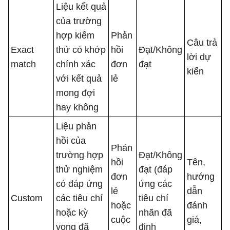
Liệu kết quả
của trường
hợp kiểm
Phản
Câu trả
Exact
thử có khớp
hồi
Đạt/Không
lời dự
match
chính xác
đơn
đạt
kiến
với kết quả
lẻ
mong đợi
hay không
Liệu phản
hồi của
Phản
trường hợp
Đạt/Không
hồi
Tên,
thử nghiệm
đạt (đáp
đơn
hướng
có đáp ứng
ứng các
lẻ
dẫn
Custom
các tiêu chí
tiêu chí
hoặc
đánh
hoặc kỳ
nhãn đã
cuộc
giá,
vọng đã
định