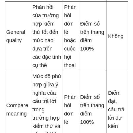
Phản hồi
Phản
của trường
hồi
hợp kiểm
đơn
Điểm số
General
thử tốt đến
lẻ
trên thang
Không
quality
mức nào
hoặc
điểm
dựa trên
cuộc
100%
các đặc tính
hội
cụ thể
thoại
Mức độ phù
hợp giữa ý
nghĩa của
Điểm
Phản
Điểm số
câu trả lời
đạt,
Compare
hồi
trên thang
trong
câu trả
meaning
đơn
điểm
trường hợp
lời dự
lẻ
100%
kiểm thử và
kiến