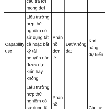
câu trả lời
mong đợi
Liệu trường
hợp thử
nghiệm có
sử dụng tất
Phản
Khả
Capability
cả hoặc bất
hồi
Đạt/Không
năng
use
kỳ tài
đơn
đạt
dự kiến
nguyên nào
lẻ
được dự
kiến ​​hay
không
Liệu trường
hợp thử
Phản
nghiệm có
hồi
sử dụng tất
Các từ