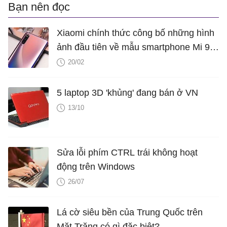
Bạn nên đọc
Xiaomi chính thức công bố những hình
ảnh đầu tiên về mẫu smartphone Mi 9
Explorer với mặt lưng "trong suốt"
20/02
5 laptop 3D 'khủng' đang bán ở VN
13/10
Sửa lỗi phím CTRL trái không hoạt
động trên Windows
26/07
Lá cờ siêu bền của Trung Quốc trên
Mặt Trăng có gì đặc biệt?