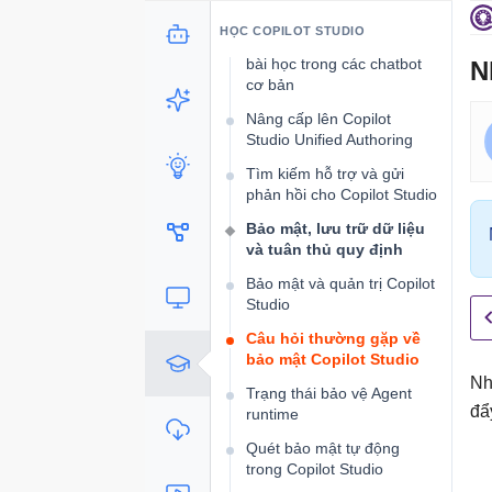
bản lên Microsoft Teams
HỌC COPILOT STUDIO
Khám phá những chủ đề
bài học trong các chatbot
N
cơ bản
Nâng cấp lên Copilot
Studio Unified Authoring
Tìm kiếm hỗ trợ và gửi
phản hồi cho Copilot Studio
Bảo mật, lưu trữ dữ liệu
và tuân thủ quy định
Bảo mật và quản trị Copilot
Studio
Câu hỏi thường gặp về
bảo mật Copilot Studio
Nh
Trạng thái bảo vệ Agent
đẩ
runtime
Quét bảo mật tự động
trong Copilot Studio