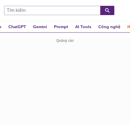
e
ChatGPT
Gemini
Prompt
AI Tools
Công nghệ
H