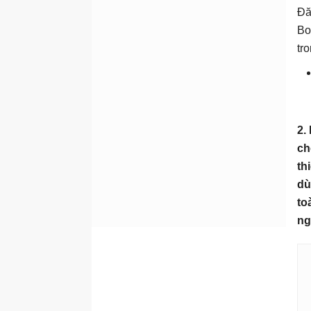
nghiệm agent cổ điển và
Đă
mới
Bo
Tạo một agent trong
tr
Microsoft Copilot Studio
Chia sẻ agent
Xây dựng agent
Cấu hình chi tiết và hướng
2.
dẫn cho agent
ch
Tổng quan nguồn kiến ​​thức
th
agent
dù
Nguồn kiến ​​thức sẵn có
to
cho agent
ng
Thêm nguồn kiến ​​thức vào
agent
Thêm danh sách
SharePoint
Quản lý các nguồn kiến ​​
thức agent