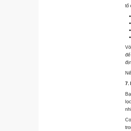
Helpdesk
tổ
Template agent Safe
Travels
Template agent
Sustainability Insights
Template agent Voice
Vớ
Template agent Weather
để
Điều phối hành vi agent
đị
bằng Generative AI
Nế
Đánh giá hoạt động của
agent
7.
Chọn mô hình AI chính cho
Bạ
agent
lọ
Tiếp tục sử dụng mô hình
nh
AI đã ngừng hỗ trợ
Co
Chọn mô hình ngoài làm
mô hình AI chính
tr