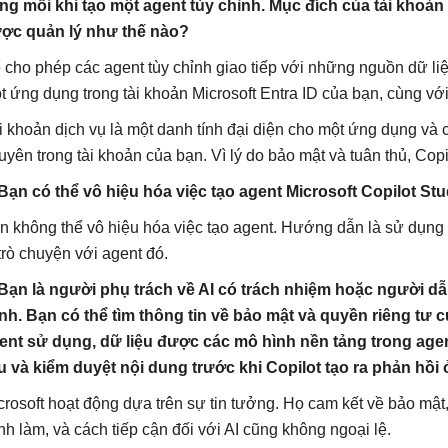
ng mỗi khi tạo một agent tùy chỉnh. Mục đích của tài khoản 
ợc quản lý như thế nào?
 cho phép các agent tùy chỉnh giao tiếp với những nguồn dữ liệ
t ứng dụng trong tài khoản Microsoft Entra ID của bạn, cùng với 
i khoản dịch vụ là một danh tính đại diện cho một ứng dụng và 
uyên trong tài khoản của bạn. Vì lý do bảo mật và tuân thủ, Copi
 Bạn có thể vô hiệu hóa việc tạo agent Microsoft Copilot S
n không thể vô hiệu hóa việc tạo agent. Hướng dẫn là sử dụng 
 trò chuyện với agent đó.
 Bạn là người phụ trách về AI có trách nhiệm hoặc người dẫ
nh. Bạn có thể tìm thông tin về bảo mật và quyền riêng tư 
ent sử dụng, dữ liệu được các mô hình nền tảng trong age
ệu và kiểm duyệt nội dung trước khi Copilot tạo ra phản hồi
crosoft hoạt động dựa trên sự tin tưởng. Họ cam kết về bảo mật,
nh làm, và cách tiếp cận đối với AI cũng không ngoại lệ.