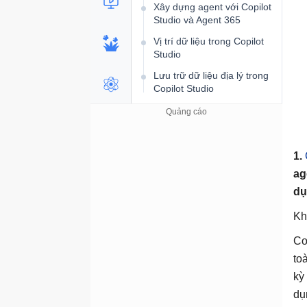
Xây dựng agent với Copilot
Studio và Agent 365
Vị trí dữ liệu trong Copilot
Studio
Lưu trữ dữ liệu địa lý trong
Copilot Studio
Bảo mật và lưu trữ dữ liệu
theo vị trí địa lý trong
Copilot Studio
1.
Đảm bảo tuân thủ các quy
định của Copilot Studio
ag
Dữ liệu, quyền riêng tư và
dụ
bảo mật cho tìm kiếm web
Kh
Agent
Co
Tổng quan về các agent
to
Trải nghiệm agent mới và
kỳ
cổ điển
dụ
Chuyển đổi giữa trải