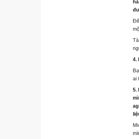
hà
agent
đư
Tạo và xóa agent
Để
Viết hướng dẫn cho agent
mộ
Tìm kiếm trong agent
Tà
Kiểm tra agent
ng
Tổng quan về đánh giá
agent
4.
Tạo bộ kiểm thử phản hồi
Bạ
đơn
ai
Tạo bộ kiểm thử đàm thoại
5.
Thay đổi các chi tiết của bộ
công cụ test
mì
ag
Chỉnh sửa các trường hợp
kiểm thử
li
Chọn phương pháp đánh
Mi
giá agent
mì
Tự động hóa việc đánh giá