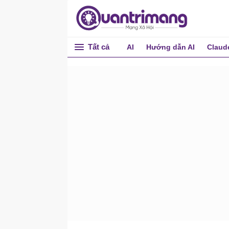
Tất cả
AI
Hướng dẫn AI
Claud
Tổng quan về Copilot
Studio
Copilot Studio là gì?
Nơi xây dựng agent
Tạo agent dựa trên AI
Có gì mới trong Copilot
Studio?
Bắt đầu với Copilot
Studio
Cách truy cập vào Copilot
Studio
Tạo và triển khai agent
Tạo agent cơ bản và xuất