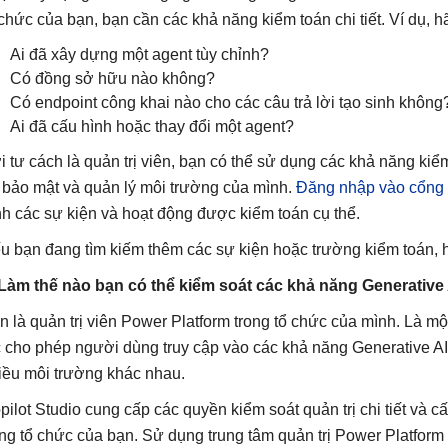
 chức của bạn, bạn cần các khả năng kiểm toán chi tiết. Ví dụ, h
Ai đã xây dựng một agent tùy chỉnh?
Có đồng sở hữu nào không?
Có endpoint công khai nào cho các câu trả lời tạo sinh không
Ai đã cấu hình hoặc thay đổi một agent?
i tư cách là quản trị viên, bạn có thể sử dụng các khả năng kiể
 bảo mật và quản lý môi trường của mình.
Đăng nhập vào cổng 
nh các sự kiện và hoạt động được kiểm toán cụ thể.
u bạn đang tìm kiếm thêm các sự kiện hoặc trường kiểm toán, 
 Làm thế nào bạn có thể kiểm soát các khả năng Generative 
n là quản trị viên Power Platform trong tổ chức của mình. Là mộ
c cho phép người dùng truy cập vào các khả năng Generative AI
iều môi trường khác nhau.
pilot Studio cung cấp các quyền kiểm soát quản trị chi tiết và 
ong tổ chức của bạn. Sử dụng trung tâm quản trị Power Platform