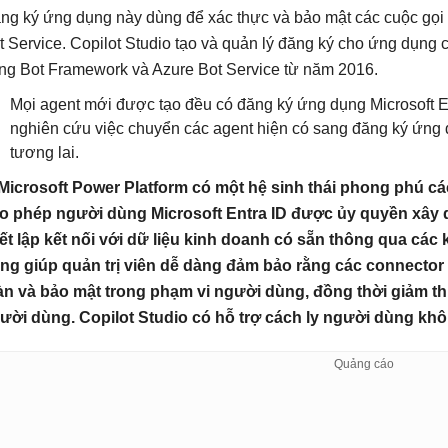
ng ký ứng dụng này dùng để xác thực và bảo mật các cuộc gọi t
t Service. Copilot Studio tạo và quản lý đăng ký cho ứng dụng
ong Bot Framework và Azure Bot Service từ năm 2016.
Mọi agent mới được tạo đều có đăng ký ứng dụng Microsoft En
nghiên cứu việc chuyển các agent hiện có sang đăng ký ứng dụ
tương lai.
 Microsoft Power Platform có một hệ sinh thái phong phú cá
o phép người dùng Microsoft Entra ID được ủy quyền xây
iết lập kết nối với dữ liệu kinh doanh có sẵn thông qua các 
ng giúp quản trị viên dễ dàng đảm bảo rằng các connecto
àn và bảo mật trong phạm vi người dùng, đồng thời giảm thiể
ười dùng. Copilot Studio có hỗ trợ cách ly người dùng kh