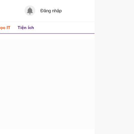
Đăng nhập
ọc IT
Tiện ích