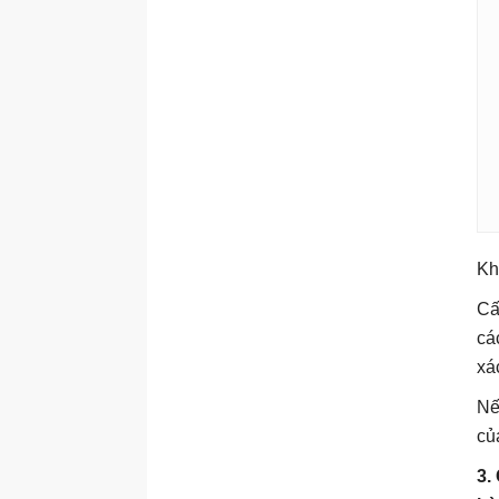
Tổng quan về Microsoft IQ
cho agent
Nguồn Microsoft IQ cho
agent
Bật Microsoft IQ cho agent
Quản lý nguồn Microsoft IQ
trong agent
Kết nối với Foundry IQ từ
agent
Kh
Tổng quan về công cụ cho
agent
Cấ
cá
Work IQ trong Copilot
Studio
xá
Công cụ có sẵn cho agent
Nế
Tạo agent
củ
Sử dụng các thực thể và
3.
điền vào chỗ trống trong