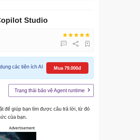
opilot Studio
ụng các tiện ích AI
Mua 79.000đ
Trạng thái bảo vệ Agent runtime
 để giúp bạn tìm được câu trả lời, từ đó
hức của bạn.
Advertisement