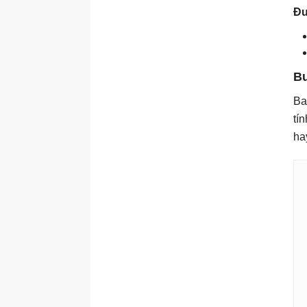
Đ
Bư
Ba
tí
ha