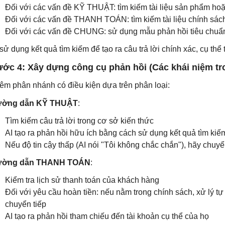
Đối với các vấn đề KỸ THUẬT: tìm kiếm tài liệu sản phẩm ho
Đối với các vấn đề THANH TOÁN: tìm kiếm tài liệu chính sách
Đối với các vấn đề CHUNG: sử dụng mẫu phản hồi tiêu chuẩ
 sử dụng kết quả tìm kiếm để tạo ra câu trả lời chính xác, cụ thể
ớc 4: Xây dựng công cụ phản hồi (Các khái niệm tro
êm phân nhánh có điều kiện dựa trên phân loại:
ờng dẫn KỸ THUẬT
:
Tìm kiếm câu trả lời trong cơ sở kiến ​​thức
AI tạo ra phản hồi hữu ích bằng cách sử dụng kết quả tìm ki
Nếu độ tin cậy thấp (AI nói "Tôi không chắc chắn"), hãy chuyể
ờng dẫn THANH TOÁN
:
Kiểm tra lịch sử thanh toán của khách hàng
Đối với yêu cầu hoàn tiền: nếu nằm trong chính sách, xử lý t
chuyển tiếp
AI tạo ra phản hồi tham chiếu đến tài khoản cụ thể của họ