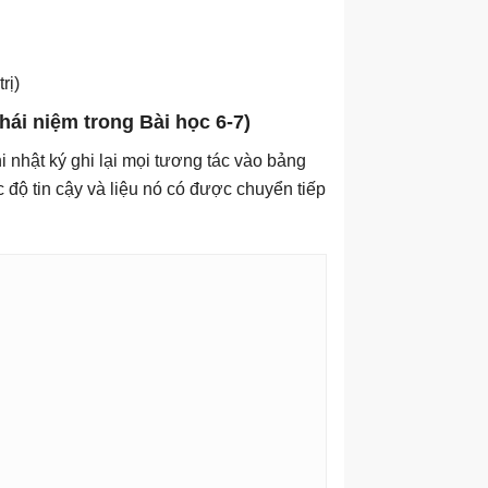
rị)
hái niệm trong Bài học 6-7)
i nhật ký ghi lại mọi tương tác vào bảng
c độ tin cậy và liệu nó có được chuyển tiếp