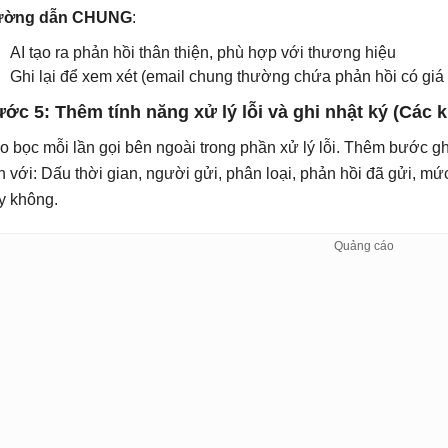
ường dẫn CHUNG
:
AI tạo ra phản hồi thân thiện, phù hợp với thương hiệu
Ghi lại để xem xét (email chung thường chứa phản hồi có giá t
ớc 5: Thêm tính năng xử lý lỗi và ghi nhật ký (Các k
o bọc mỗi lần gọi bên ngoài trong phần xử lý lỗi. Thêm bước gh
nh với: Dấu thời gian, người gửi, phân loại, phản hồi đã gửi, mứ
y không.