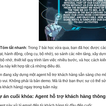
Tóm tắt nhanh
: Trong 7 bài học vừa qua, bạn đã học được các
ạt, hành động, công cụ, bộ nhớ), so sánh các nền tảng, xây dự
 bộ nhớ, thiết kế quy trình làm việc nhiều bước, và học cách kiể
óa này kết hợp tất cả những điều đó.
n đang xây dựng một agent hỗ trợ khách hàng sẵn sàng cho môi
o vui. Không phải là bản demo. Mà là thứ bạn thực sự có thể 
a khách hàng) ngay trong tuần này.
ự án cuối khóa: Agent hỗ trợ khách hàng thôn
ent này xử lý email đến từ khách hàng từ đầu đến cuối: