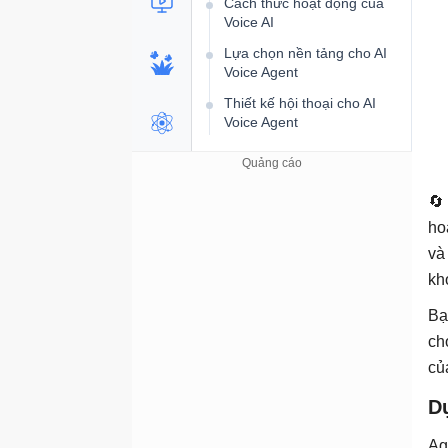
Cách thức hoạt động của
Voice AI
Lựa chọn nền tảng cho AI
Voice Agent
Thiết kế hội thoại cho AI
Voice Agent
Kỹ thuật viết prompt cho AI
Voice Agent
🔄
Các trường hợp sử dụng AI
Voice Agent: Hỗ trợ, bán
ho
hàng và lập lịch
và
Test, giám sát và đảm bảo
kh
chất lượng AI Voice Agent
Bạ
Xây dựng Voice Agent của
riêng bạn
ch
củ
Phân tích chuyên sâu về
AI agent
D
Tại sao agent lại quan
trọng?
Ag