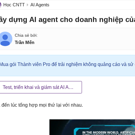
Học CNTT
AI Agents
ây dựng AI agent cho doanh nghiệp củ
Trần Mến
Mua gói Thành viên Pro để trải nghiệm không quảng cáo và sử d
Test, triển khai và giám sát AI Agent tùy chỉnh
 đến lúc tổng hợp mọi thứ lại với nhau.