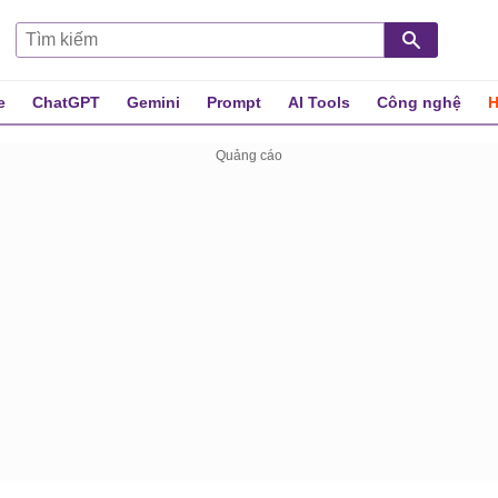
e
ChatGPT
Gemini
Prompt
AI Tools
Công nghệ
H