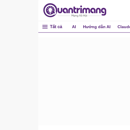
Tất cả
AI
Hướng dẫn AI
Claud
AI Agent tùy chỉnh
(không code)
Xây dựng AI Agent tùy
chỉnh (không cần code)
Cách thức hoạt động thực
tế của AI Agent