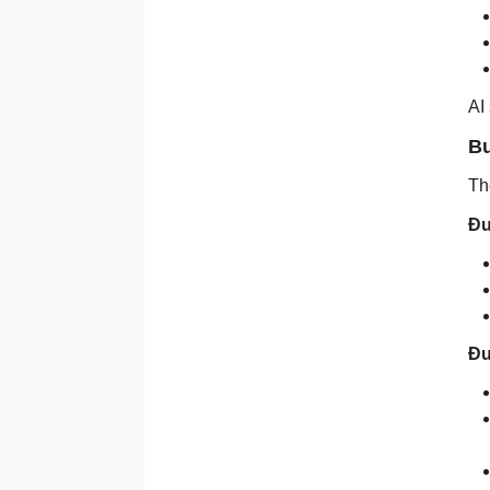
Xây dựng AI Agent &
Workflow
AI Agent là gì? Tại sao nó
quan trọng?
AI
Kiến trúc agent
Bư
Xây dựng agent đầu tiên
Sử dụng công cụ với agent
Th
Suy luận và lập kế hoạch
Đư
nhiều bước
Vận hành AI Agent an toàn
Agent framework và điều
phối
Đư
Xây dựng hệ thống agent
sản xuất