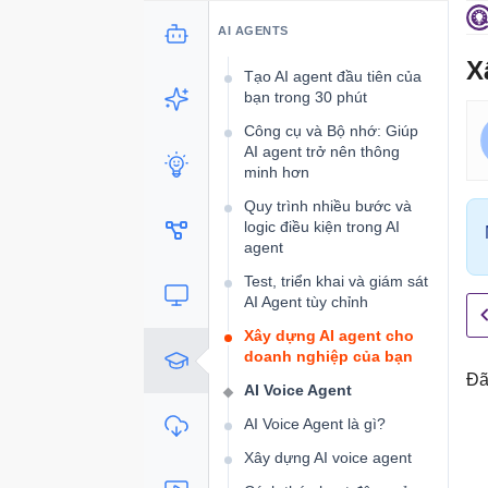
Lựa chọn nền tảng cho AI
Agent: n8n, Zapier, Make,
AI AGENTS
v.v...
X
Tạo AI agent đầu tiên của
bạn trong 30 phút
Công cụ và Bộ nhớ: Giúp
AI agent trở nên thông
minh hơn
Quy trình nhiều bước và
logic điều kiện trong AI
agent
Test, triển khai và giám sát
AI Agent tùy chỉnh
Xây dựng AI agent cho
doanh nghiệp của bạn
Đã
AI Voice Agent
AI Voice Agent là gì?
Xây dựng AI voice agent