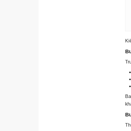
Hệ thống AI Multi-agent
Vì sao một agent là không
đủ?
Các mô hình kiến ​​trúc
Multi-Agent
Ki
3 framework hàng đầu:
CrewAI, LangGraph và
Bư
AutoGen
Tr
Các giao thức và giao tiếp
agent
Điều phối trong hệ thống AI
multi-agent
Triển khai hệ thống multi-
Ba
agent trong thế giới thực
kh
Các chế độ lỗi và gỡ lỗi
Bư
Xây dựng hệ thống Multi-
agent
Th