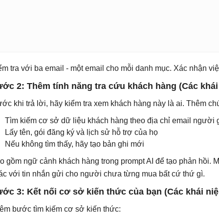
ểm tra với ba email - một email cho mỗi danh mục. Xác nhận việc
ớc 2: Thêm tính năng tra cứu khách hàng (Các khái 
ước khi trả lời, hãy kiểm tra xem khách hàng này là ai. Thêm c
Tìm kiếm cơ sở dữ liệu khách hàng theo địa chỉ email người 
Lấy tên, gói đăng ký và lịch sử hỗ trợ của họ
Nếu không tìm thấy, hãy tạo bản ghi mới
o gồm ngữ cảnh khách hàng trong prompt AI để tạo phản hồi. Mộ
ác với tin nhắn gửi cho người chưa từng mua bất cứ thứ gì.
ớc 3: Kết nối cơ sở kiến thức của bạn (Các khái niệ
êm bước tìm kiếm cơ sở kiến ​​thức: