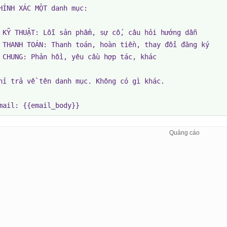
HÍNH XÁC MỘT danh mục:

 KỸ THUẬT: Lỗi sản phẩm, sự cố, câu hỏi hướng dẫn

 THANH TOÁN: Thanh toán, hoàn tiền, thay đổi đăng ký

 CHUNG: Phản hồi, yêu cầu hợp tác, khác

hỉ trả về tên danh mục. Không có gì khác.

mail: {{email_body}}