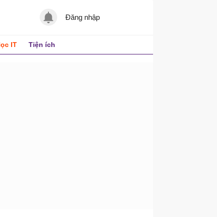
Đăng nhập
ọc IT
Tiện ích