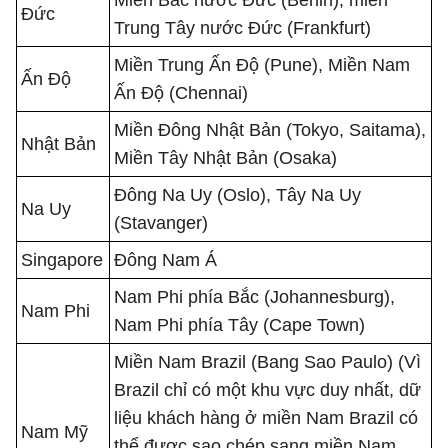
Miền Bắc nước Đức (Berlin), miền
Đức
Trung Tây nước Đức (Frankfurt)
Miền Trung Ấn Độ (Pune), Miền Nam
Ấn Độ
Ấn Độ (Chennai)
Miền Đông Nhật Bản (Tokyo, Saitama),
Nhật Bản
Miền Tây Nhật Bản (Osaka)
Đông Na Uy (Oslo), Tây Na Uy
Na Uy
(Stavanger)
Singapore
Đông Nam Á
Nam Phi phía Bắc (Johannesburg),
Nam Phi
Nam Phi phía Tây (Cape Town)
Miền Nam Brazil (Bang Sao Paulo) (Vì
Brazil chỉ có một khu vực duy nhất, dữ
liệu khách hàng ở miền Nam Brazil có
Nam Mỹ
thể được sao chép sang miền Nam