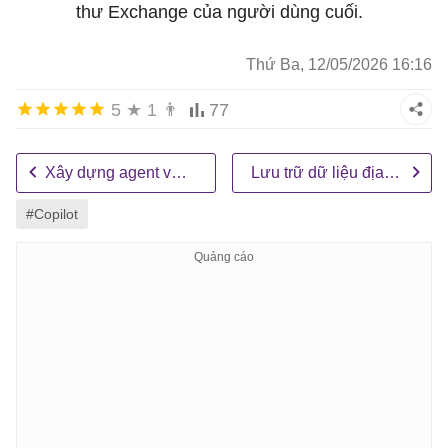
thư Exchange của người dùng cuối.
Thứ Ba, 12/05/2026 16:16
5
★
1
👨
77
Xây dựng agent với Copilot Studio và Agent 365
Lưu trữ dữ liệu địa lý trong Copilot Studio
#Copilot