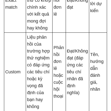
Exact
thử có khớp
hồi
Đạt/Không
lời dự
match
chính xác
đơn
đạt
kiến
với kết quả
lẻ
mong đợi
hay không
Liệu phản
hồi của
Phản
trường hợp
Đạt/Không
hồi
Tên,
thử nghiệm
đạt (đáp
đơn
hướng
có đáp ứng
ứng các
lẻ
dẫn
Custom
các tiêu chí
tiêu chí
hoặc
đánh
hoặc kỳ
nhãn đã
cuộc
giá,
vọng đã
định
hội
nhãn
định của
nghĩa)
thoại
bạn hay
không