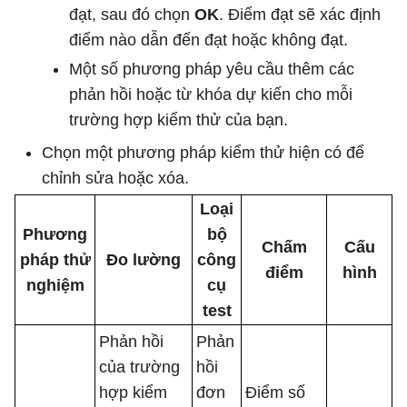
đạt, sau đó chọn
OK
. Điểm đạt sẽ xác định
điểm nào dẫn đến đạt hoặc không đạt.
Một số phương pháp yêu cầu thêm các
phản hồi hoặc từ khóa dự kiến ​​cho mỗi
trường hợp kiểm thử của bạn.
Chọn một phương pháp kiểm thử hiện có để
chỉnh sửa hoặc xóa.
Loại
Phương
bộ
Chấm
Cấu
pháp thử
Đo lường
công
điểm
hình
nghiệm
cụ
test
Phản hồi
Phản
của trường
hồi
hợp kiểm
đơn
Điểm số