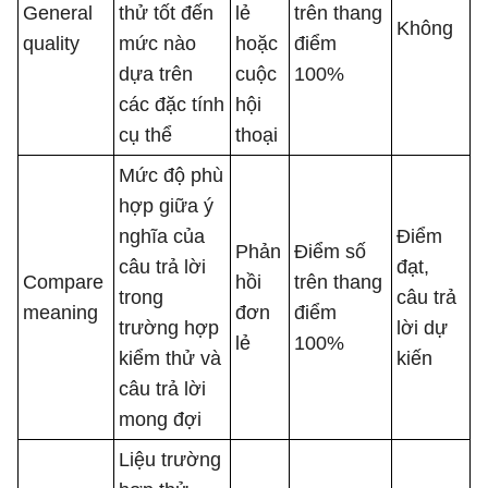
General
thử tốt đến
lẻ
trên thang
Không
quality
mức nào
hoặc
điểm
dựa trên
cuộc
100%
các đặc tính
hội
cụ thể
thoại
Mức độ phù
hợp giữa ý
nghĩa của
Điểm
Phản
Điểm số
câu trả lời
đạt,
Compare
hồi
trên thang
trong
câu trả
meaning
đơn
điểm
trường hợp
lời dự
lẻ
100%
kiểm thử và
kiến
câu trả lời
mong đợi
Liệu trường