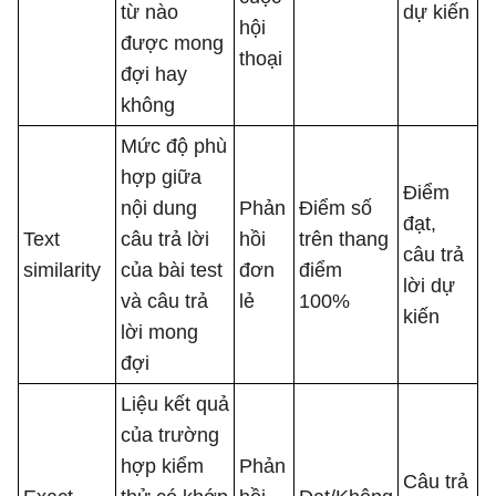
từ nào
dự kiến
hội
được mong
thoại
đợi hay
không
Mức độ phù
hợp giữa
Điểm
nội dung
Phản
Điểm số
đạt,
Text
câu trả lời
hồi
trên thang
câu trả
similarity
của bài test
đơn
điểm
lời dự
và câu trả
lẻ
100%
kiến
lời mong
đợi
Liệu kết quả
của trường
hợp kiểm
Phản
Câu trả