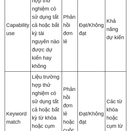
hợp thử
nghiệm có
sử dụng tất
Phản
Khả
Capability
cả hoặc bất
hồi
Đạt/Không
năng
use
kỳ tài
đơn
đạt
dự kiến
nguyên nào
lẻ
được dự
kiến ​​hay
không
Liệu trường
hợp thử
Phản
nghiệm có
hồi
sử dụng tất
Các từ
đơn
cả hoặc bất
khóa
Keyword
lẻ
Đạt/Không
kỳ từ khóa
hoặc
match
hoặc
đạt
hoặc cụm
cụm từ
cuộc