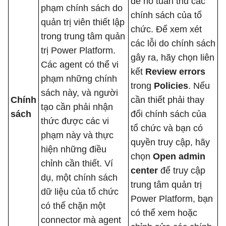
để nó tuân thủ các
phạm chính sách do
chính sách của tổ
quản trị viên thiết lập
chức. Để xem xét
trong trung tâm quản
các lỗi do chính sách
trị Power Platform.
gây ra, hãy chọn liên
Các agent có thể vi
kết
Review errors
phạm những chính
trong
Policies
. Nếu
sách này, và người
Chính
cần thiết phải thay
tạo cần phải nhận
sách
đổi chính sách của
thức được các vi
tổ chức và bạn có
phạm này và thực
quyền truy cập, hãy
hiện những điều
chọn
Open admin
chỉnh cần thiết. Ví
center
để truy cập
dụ, một chính sách
trung tâm quản trị
dữ liệu của tổ chức
Power Platform, bạn
có thể chặn một
có thể xem hoặc
connector mà agent