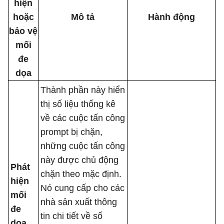
hiện
hoặc
Mô tả
Hành động
bảo vệ
mối
đe
dọa
Thành phần này hiển
thị số liệu thống kê
về các cuộc tấn công
prompt bị chặn,
những cuộc tấn công
này được chủ động
Phát
chặn theo mặc định.
hiện
Nó cung cấp cho các
mối
nhà sản xuất thông
đe
tin chi tiết về số
dọa