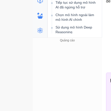
đề
Tiếp tục sử dụng mô hình
AI đã ngừng hỗ trợ
Chọn mô hình ngoài làm
mô hình AI chính
Sử dụng mô hình Deep
Reasoning
Tóm tắt các nguồn kiến ​​
thức cho agent
Bổ sung kiến ​​thức cho
agent
Thêm website công khai
làm nguồn kiến ​​thức
Thêm SharePoint làm
nguồn kiến ​​thức
Thêm bảng Dataverse làm
nguồn kiến ​​thức
Upload file làm nguồn kiến ​​
thức