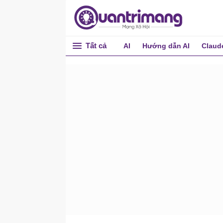
kiểm thử
Chọn phương pháp đánh
giá agent
Tất cả
AI
Hướng dẫn AI
Claud
Tự động hóa việc đánh giá
agent bằng Power Platform
API
Đánh giá agent kích hoạt
với các connector
Chạy test và xem kết quả
đánh giá agent
Cài đặt các agent được
quản lý từ Microsoft
Tổng quan về Store
Operations agent
Tạo agent tùy chỉnh từ
template
Template agent Benefits
Template agent Citizen