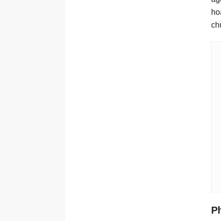
ho
ch
P