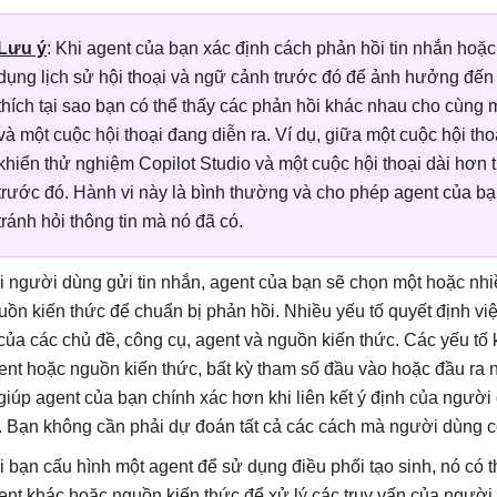
Lưu ý
: Khi agent của bạn xác định cách phản hồi tin nhắn hoặ
dụng lịch sử hội thoại và ngữ cảnh trước đó để ảnh hưởng đến 
thích tại sao bạn có thể thấy các phản hồi khác nhau cho cùng 
và một cuộc hội thoại đang diễn ra. Ví dụ, giữa một cuộc hội th
khiển thử nghiệm Copilot Studio và một cuộc hội thoại dài hơn 
trước đó. Hành vi này là bình thường và cho phép agent của bạ
tránh hỏi thông tin mà nó đã có.
i người dùng gửi tin nhắn, agent của bạn sẽ chọn một hoặc nhi
uồn kiến ​​thức để chuẩn bị phản hồi. Nhiều yếu tố quyết định vi
 của các chủ đề, công cụ, agent và nguồn kiến ​​thức. Các yếu t
ent hoặc nguồn kiến ​​thức, bất kỳ tham số đầu vào hoặc đầu ra
 giúp agent của bạn chính xác hơn khi liên kết ý định của người
. Bạn không cần phải dự đoán tất cả các cách mà người dùng có
i bạn cấu hình một agent để sử dụng điều phối tạo sinh, nó có 
ent khác hoặc nguồn kiến ​​thức để xử lý các truy vấn của người