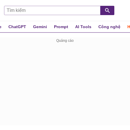
e
ChatGPT
Gemini
Prompt
AI Tools
Công nghệ
H