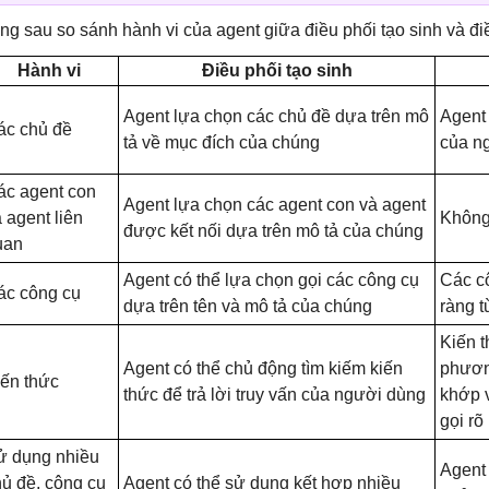
ng sau so sánh hành vi của agent giữa điều phối tạo sinh và điề
Hành vi
Điều phối tạo sinh
Agent lựa chọn các chủ đề dựa trên mô
Agent 
ác chủ đề
tả về mục đích của chúng
của ng
ác agent con
Agent lựa chọn các agent con và agent
 agent liên
Không
được kết nối dựa trên mô tả của chúng
uan
Agent có thể lựa chọn gọi các công cụ
Các cô
ác công cụ
dựa trên tên và mô tả của chúng
ràng t
Kiến 
Agent có thể chủ động tìm kiếm kiến ​​
phươn
iến thức
thức để trả lời truy vấn của người dùng
khớp 
gọi rõ
ử dụng nhiều
Agent
ủ đề, công cụ
Agent có thể sử dụng kết hợp nhiều