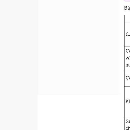
Tạo nhóm file làm nguồn
Bả
kiến thức
Thêm Azure AI Search làm
nguồn kiến ​​thức
Thêm Bing Custom Search
C
làm nguồn kiến ​​thức
Thêm Power Platform
C
connector làm nguồn kiến
và
thức
q
Thêm Copilot connector
làm nguồn kiến ​​thức
C
So sánh Copilot connector
và Power Platform
connector
K
Dùng dữ liệu phi cấu trúc
làm nguồn kiến thức
Thêm dữ liệu phi cấu trúc
S
làm nguồn kiến ​​thức
ch