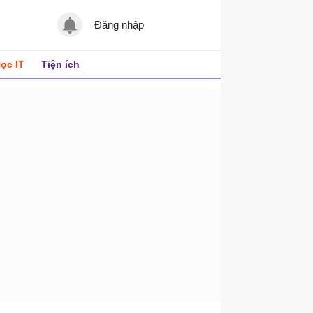
Đăng nhập
ọc IT
Tiện ích