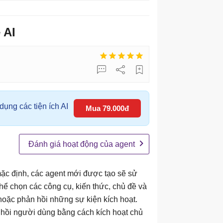
 AI
ụng các tiện ích AI
Mua 79.000đ
Đánh giá hoạt động của agent
mặc định, các agent mới được tạo sẽ sử
hể chọn các công cụ, kiến ​​thức, chủ đề và
 hoặc phản hồi những sự kiện kích hoạt.
n hồi người dùng bằng cách kích hoạt chủ