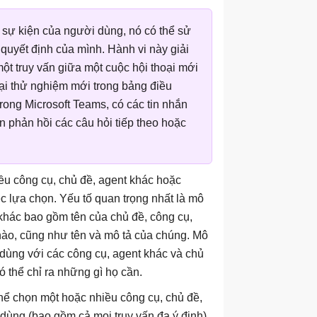
c sự kiện của người dùng, nó có thể sử
quyết định của mình. Hành vi này giải
một truy vấn giữa một cuộc hội thoại mới
oại thử nghiệm mới trong bảng điều
trong Microsoft Teams, có các tin nhắn
n phản hồi các câu hỏi tiếp theo hoặc
ều công cụ, chủ đề, agent khác hoặc
ệc lựa chọn. Yếu tố quan trọng nhất là mô
ố khác bao gồm tên của chủ đề, công cụ,
 nào, cũng như tên và mô tả của chúng. Mô
 dùng với các công cụ, agent khác và chủ
 thể chỉ ra những gì họ cần.
thể chọn một hoặc nhiều công cụ, chủ đề,
 dùng (bao gồm cả mọi truy vấn đa ý định)