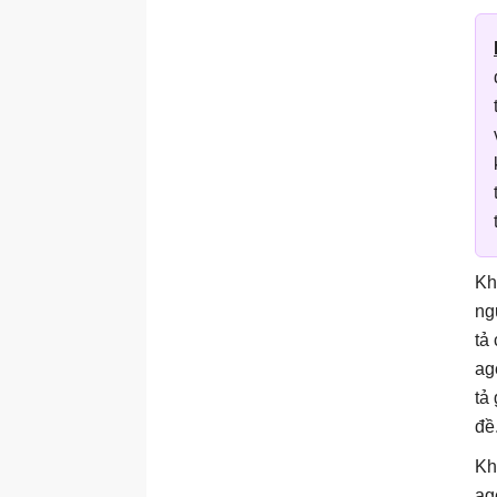
Kh
ng
tả
ag
tả
đề
Kh
ag