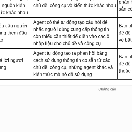
phản h
 nguồn kiến ​​
chủ đề, công cụ và kiến ​​thức khác nhau
sẵn c
hức khác nhau
Agent có thể tự động tạo câu hỏi để
êu cầu người
Bạn ph
nhắc người dùng cung cấp thông tin
ùng thêm đầu
đề để
còn thiếu cần thiết để điền vào các ô
ào
về bất
nhập liệu cho chủ đề và công cụ
Agent tự động tạo ra phản hồi bằng
Bạn p
ả lời người
cách sử dụng thông tin có sẵn từ các
đề để 
ùng
chủ đề, công cụ, những agent khác và
(hoặc 
kiến ​​thức mà nó đã sử dụng