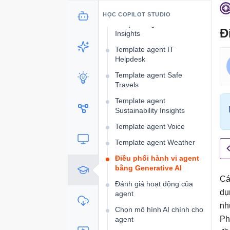
Services
HỌC COPILOT STUDIO
Template agent Financial
Đ
Insights
Template agent IT
Helpdesk
Template agent Safe
Travels
Template agent
Sustainability Insights
Template agent Voice
Template agent Weather
Điều phối hành vi agent
bằng Generative AI
Cá
Đánh giá hoạt động của
dụ
agent
nh
Chọn mô hình AI chính cho
Ph
agent