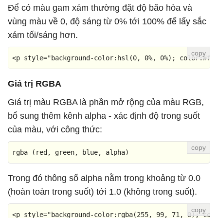
Để có màu gam xám thường đặt độ bão hòa và
vùng màu về 0, độ sáng từ 0% tới 100% để lấy sắc
xám tối/sáng hơn.
<
p
style
=
"background-color:hsl(0, 0%, 0%); color:#ff
Giá trị RGBA
Giá trị màu RGBA là phần mở rộng của màu RGB,
bổ sung thêm kênh alpha - xác định độ trong suốt
của màu, với công thức:
rgba (red, green, blue, alpha)
Trong đó thông số alpha nằm trong khoảng từ 0.0
(hoàn toàn trong suốt) tới 1.0 (không trong suốt).
<
p
style
=
"background-color:rgba(255, 99, 71, 0); col