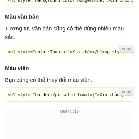
<
h1
style
=
"background-color:DodgerBlue;"
>
Xin chào
</
h
Màu văn bản
Tương tự, văn bản cũng có thể dùng nhiều màu
sắc.
<
h1
style
=
"color:Tomato;"
>
Xin chào
</
h1
>
<
p
style
=
"col
Màu viền
Bạn cũng có thể thay đổi màu viền.
<
h1
style
=
"border:2px solid Tomato;"
>
Xin chào
</
h1
>