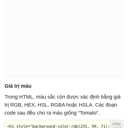
Giá trị màu
Trong HTML, màu sắc còn được xác định bằng giá
trị RGB, HEX, HSL, RGBA hoặc HSLA. Các đoạn
code sau đều cho ra màu giống “Tomato”.
<
h1
style
=
"background-color:rgb(255, 99, 71);"
>
...
</