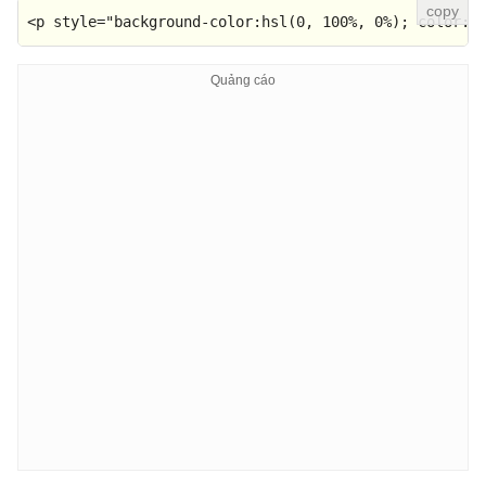
<
p
style
=
"background-color:hsl(0, 100%, 0%); color:#