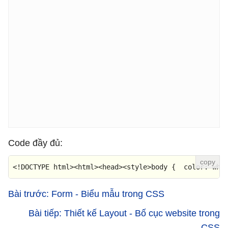
Code đầy đủ:
<!DOCTYPE 
html
>
<
html
>
<
head
>
<
style
>
body
 {  
color
: whi
Bài trước: Form - Biểu mẫu trong CSS
Bài tiếp: Thiết kế Layout - Bố cục website trong
CSS