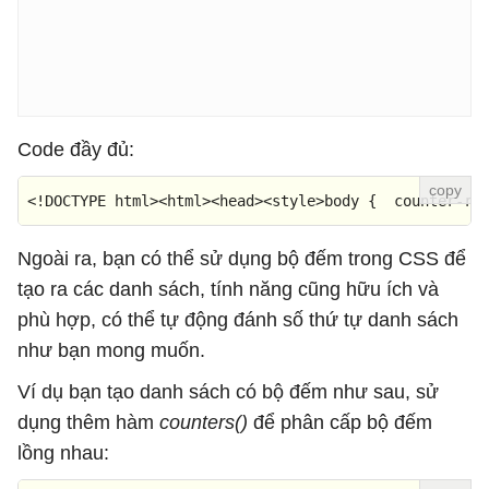
Code đầy đủ:
<!DOCTYPE 
html
>
<
html
>
<
head
>
<
style
>
body
 {  
counter-re
Ngoài ra, bạn có thể sử dụng bộ đếm trong CSS để
tạo ra các danh sách, tính năng cũng hữu ích và
phù hợp, có thể tự động đánh số thứ tự danh sách
như bạn mong muốn.
Ví dụ bạn tạo danh sách có bộ đếm như sau, sử
dụng thêm hàm
counters()
để phân cấp bộ đếm
lồng nhau: