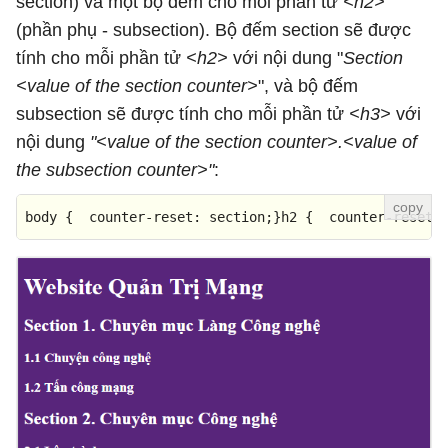
section) và một bộ đếm cho mỗi phần tử
<h2>
(phần phụ - subsection). Bộ đếm section sẽ được
tính cho mỗi phần tử
<h2>
với nội dung "
Section
<value of the section counter>
", và bộ đếm
subsection sẽ được tính cho mỗi phần tử
<h3>
với
nội dung
"<value of the section counter>.<value of
the subsection counter>"
:
body
 {  
counter-reset
: section;}
h2
 {  
counter-reset
: