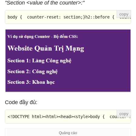
"Section <value of the counter>:"
body
 {  
counter-reset
: section;}
h2
::before
 {  
counte
Code đầy đủ:
<!DOCTYPE 
html
>
<
html
>
<
head
>
<
style
>
body
 {  
counter-re