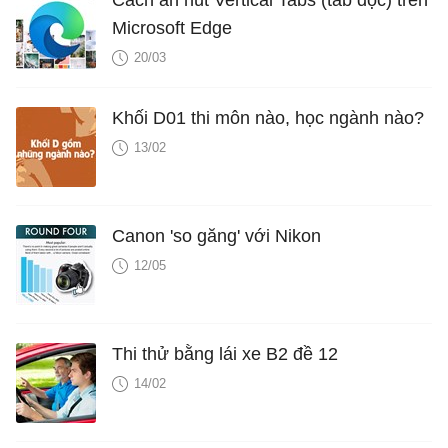
Cách ẩn nút Vertical Tabs (tab dọc) trên
Microsoft Edge
20/03
Khối D01 thi môn nào, học ngành nào?
13/02
Canon 'so găng' với Nikon
12/05
Thi thử bằng lái xe B2 đề 12
14/02