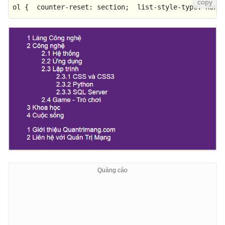
ol
 {  
counter-reset
: section;  
list-style-type
: none