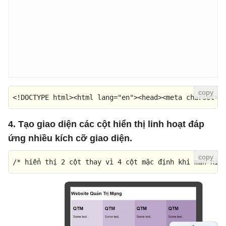
<!DOCTYPE 
html
>
<
html
lang
=
"en"
>
<
head
>
<
meta
charset
=
"
4. Tạo giao diện các cột hiển thị linh hoạt đáp
ứng nhiều kích cỡ giao diện.
/* hiển thị 2 cột thay vì 4 cột mặc định khi màn hìn