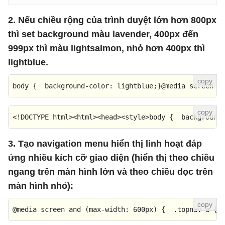
2. Nếu chiều rộng của trình duyệt lớn hơn 800px
thì set background màu lavender, 400px đến
999px thì màu lightsalmon, nhỏ hơn 400px thì
lightblue.
body
 {  
background-color
: lightblue;}
@media
 screen 
a
<!DOCTYPE 
html
>
<
html
>
<
head
>
<
style
>
body
 {  
background
3. Tạo navigation menu hiển thị linh hoạt đáp
ứng nhiều kích cỡ giao diện (hiển thị theo chiều
ngang trên màn hình lớn và theo chiều dọc trên
màn hình nhỏ):
@media
 screen 
and
 (
max-width
: 
600px
) {  
.topnav
a
 { 