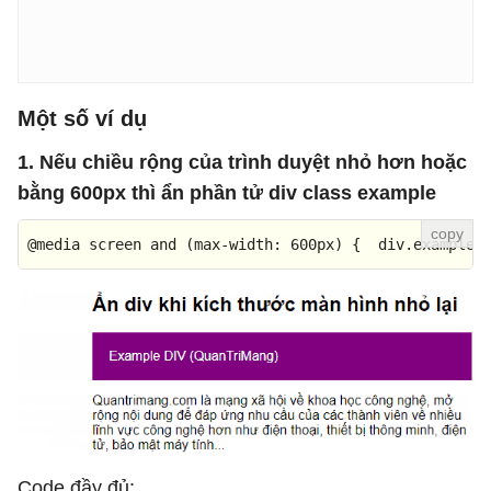
Một số ví dụ
1. Nếu chiều rộng của trình duyệt nhỏ hơn hoặc
bằng 600px thì ẩn phần tử div class example
@media
 screen 
and
 (
max-width
: 
600px
) {  
div
.example
 
Code đầy đủ: