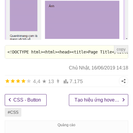
<!DOCTYPE 
html
>
<
html
>
<
head
>
<
title
>
Page Title
</
title
>
Chủ Nhật, 16/06/2019 14:18
4,4
★
13
👨
7.175
CSS - Button
Tạo hiệu ứng hover nút bằng CSS
#CSS