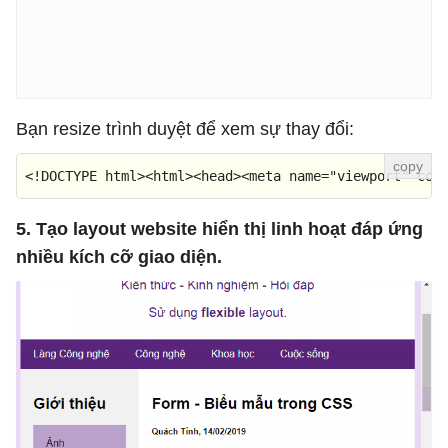
Bạn resize trình duyệt để xem sự thay đổi:
<!DOCTYPE 
html
>
<
html
>
<
head
>
<
meta
name
=
"viewport"
con
5. Tạo layout website hiển thị linh hoạt đáp ứng
nhiều kích cỡ giao diện.