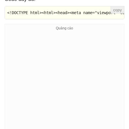
<!DOCTYPE 
html
>
<
html
>
<
head
>
<
meta
name
=
"viewport"
con