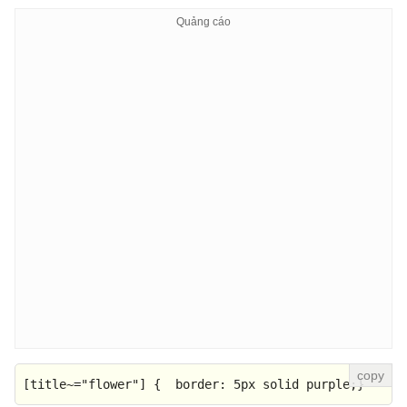
[title~=
"flower"
]
 {  
border
: 
5px
 solid purple;}