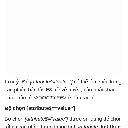
Lưu ý:
Để
[attribute^="value"]
có thể làm việc trong
các phiên bản từ IE8 trở về trước, cần phải khai
báo phần tử
<!DOCTYPE>
ở đầu tài liệu.
Bộ chọn [attribute$="value"]
Bộ chọn
[attribute$="value"]
được sử dụng để chọn
tất cả các phần tử có thuộc tính
[attribute]
kết thúc