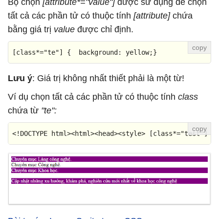
Bộ chọn
[attribute*="value"]
được sử dụng để chọn
tất cả các phần tử có thuộc tính
[attribute]
chứa
bằng giá trị
value
được chỉ định.
[class*=
"te"
]
 {  
background
: yellow;}
Lưu ý
: Giá trị không nhất thiết phải là một từ!
Ví dụ chọn tất cả các phần tử có thuộc tính
class
chứa từ
"te":
<!DOCTYPE 
html
>
<
html
>
<
head
>
<
style
>
[class*=
"test"
]
 {