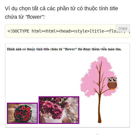
Ví dụ chọn tất cả các phần tử có thuộc tính
title
chứa từ
"flower":
<!DOCTYPE 
html
>
<
html
>
<
head
>
<
style
>
[title~=flower]
 { 