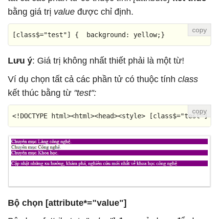
bằng giá trị
value
được chỉ định.
[class$=
"test"
]
 {  
background
: yellow;}
Lưu ý
: Giá trị không nhất thiết phải là một từ!
Ví dụ chọn tất cả các phần tử có thuộc tính
class
kết thúc bằng từ
"test":
<!DOCTYPE 
html
>
<
html
>
<
head
>
<
style
>
[class$=
"test"
]
 {
Bộ chọn [attribute*="value"]