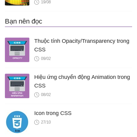
ASML High-NA EUV
19/08
Bạn nên đọc
Thuộc tính Opacity/Transparency trong
CSS
09/02
Hiệu ứng chuyển động Animation trong
CSS
08/02
Icon trong CSS
27/10