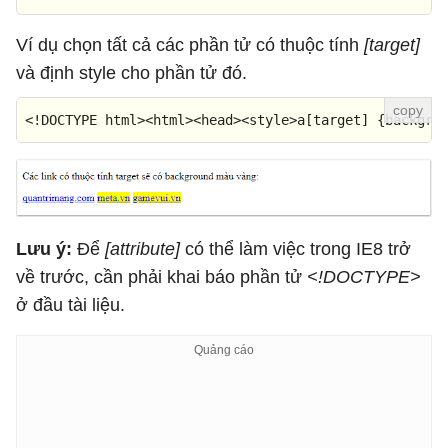
Ví dụ chọn tất cả các phần tử có thuộc tính
[target]
và định style cho phần tử đó.
<!DOCTYPE 
html
>
<
html
>
<
head
>
<
style
>
a
[target]
 {
backgro
Lưu ý:
Để
[attribute]
có thể làm việc trong IE8 trở
về trước, cần phải khai báo phần tử
<!DOCTYPE>
ở đầu tài liệu.