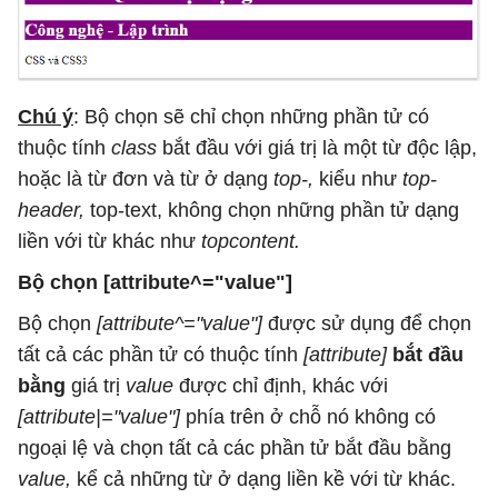
Chú ý
: Bộ chọn sẽ chỉ chọn những phần tử có
thuộc tính
class
bắt đầu với giá trị là một từ độc lập,
hoặc là từ đơn và từ ở dạng
top-,
kiểu như
top-
header,
top-text, không chọn những phần tử dạng
liền với từ khác như
topcontent.
Bộ chọn [attribute^="value"]
Bộ chọn
[attribute^="value"]
được sử dụng để chọn
tất cả các phần tử có thuộc tính
[attribute]
bắt đầu
bằng
giá trị
value
được chỉ định, khác với
[attribute|="value"]
phía trên ở chỗ nó không có
ngoại lệ và chọn tất cả các phần tử bắt đầu bằng
value,
kể cả những từ ở dạng liền kề với từ khác.