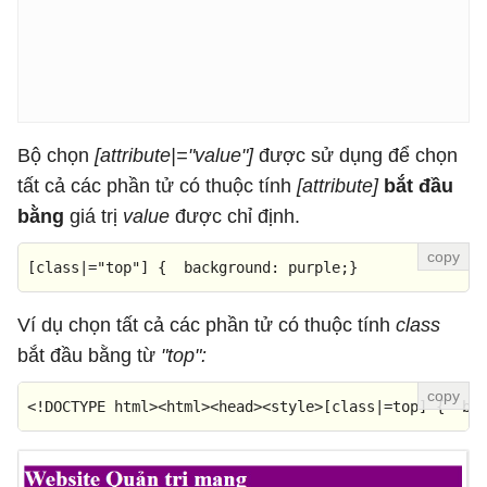
Bộ chọn
[attribute|="value"]
được sử dụng để chọn
tất cả các phần tử có thuộc tính
[attribute]
bắt đầu
bằng
giá trị
value
được chỉ định.
[class|=
"top"
]
 {  
background
: purple;}
Ví dụ chọn tất cả các phần tử có thuộc tính
class
bắt đầu bằng từ
"top":
<!DOCTYPE 
html
>
<
html
>
<
head
>
<
style
>
[class|=top]
 {  
ba