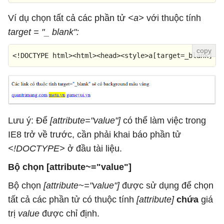
Ví dụ chọn tất cả các phần tử
<a>
với thuộc tính
target = "_ blank":
<!DOCTYPE 
html
>
<
html
>
<
head
>
<
style
>
a
[target=_blank]
 {
Lưu ý: Để
[attribute="value"]
có thể làm việc trong
IE8 trở về trước, cần phải khai báo phần tử
<!DOCTYPE>
ở đầu tài liệu.
Bộ chọn [attribute~="value"]
Bộ chọn
[attribute~="value"]
được sử dụng để chọn
tất cả các phần tử có thuộc tính
[attribute]
chứa
giá
trị
value
được chỉ định.