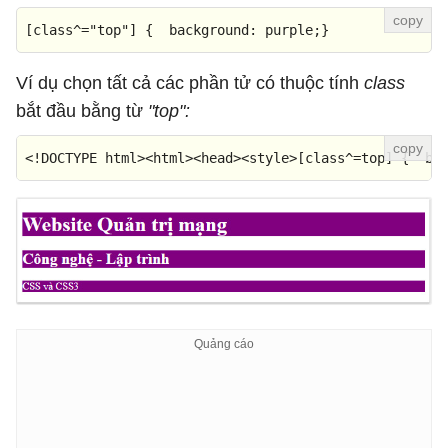
[class^=
"top"
]
 {  
background
: purple;}
Ví dụ chọn tất cả các phần tử có thuộc tính
class
bắt đầu bằng từ
"top":
<!DOCTYPE 
html
>
<
html
>
<
head
>
<
style
>
[class^=top]
 {  
ba