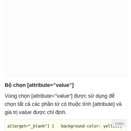
Bộ chọn [attribute="value"]
Vùng chọn [attribute="value"] được sử dụng để
chọn tất cả các phần tử có thuộc tính [attribute] và
giá trị
value
được chỉ định.
a
[target=
"_blank"
]
 {   
background-color
: yellow;}