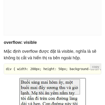
overflow: visible
Mặc định overflow được đặt là visible, nghĩa là sẽ
không bị cắt và hiển thị ra bên ngoài hộp.
div
 { 
width
: 
200px
; 
height
: 
50px
; 
background-color
: 