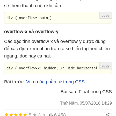
sẽ thêm thanh cuộn khi cần.
div
 { 
overflow
: auto;}
overflow-x và overflow-y
Các đặc tính overflow-x và overflow-y được dùng
để xác định xem phần tràn ra sẽ hiển thị theo chiều
ngang, dọc hay cả hai.
div
 { 
overflow-x
: hidden; 
/* Hide horizontal scrollb
Bài trước:
Vị trí của phần tử trong CSS
Bài sau: Float trong CSS
Thứ Năm, 05/07/2018 14:29
5
★
3
👨
6.458