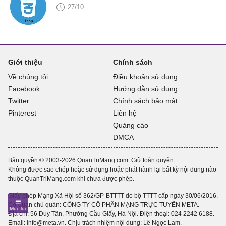
27/10
Giới thiệu
Chính sách
Về chúng tôi
Điều khoản sử dụng
Facebook
Hướng dẫn sử dụng
Twitter
Chính sách bảo mật
Pinterest
Liên hệ
Quảng cáo
DMCA
Bản quyền © 2003-2026 QuanTriMang.com. Giữ toàn quyền.
Không được sao chép hoặc sử dụng hoặc phát hành lại bất kỳ nội dung nào
thuộc QuanTriMang.com khi chưa được phép.
Giấy phép Mạng Xã Hội số 362/GP-BTTTT do bộ TTTT cấp ngày 30/06/2016.
Cơ quan chủ quản: CÔNG TY CỔ PHẦN MẠNG TRỰC TUYẾN META.
Địa chỉ: 56 Duy Tân, Phường Cầu Giấy, Hà Nội. Điện thoại:
024 2242 6188
.
Email: info@meta.vn. Chịu trách nhiệm nội dung: Lê Ngọc Lam.