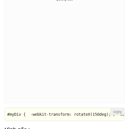
#myDiv
 {  -webkit-
transform
: 
rotateX
(
150deg
); 
/* Saf