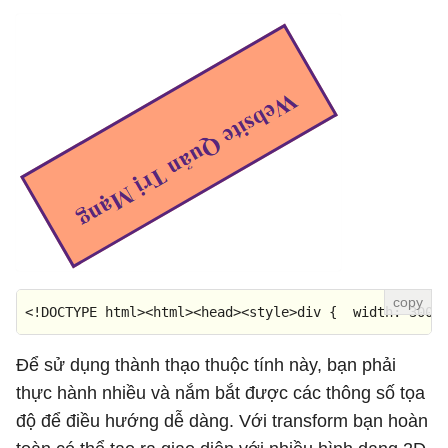
<!DOCTYPE 
html
>
<
html
>
<
head
>
<
style
>
div
 {  
width
: 
300p
Để sử dụng thành thạo thuộc tính này, bạn phải
thực hành nhiều và nắm bắt được các thông số tọa
độ để điều hướng dễ dàng. Với transform bạn hoàn