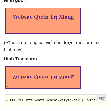
Hình gốc :
(*Các ví dụ trong bài viết đều được transform từ
hình này)
Hình Transform
<!DOCTYPE 
html
>
<
html
>
<
head
>
<
style
>
div
 {  
width
: 
300p