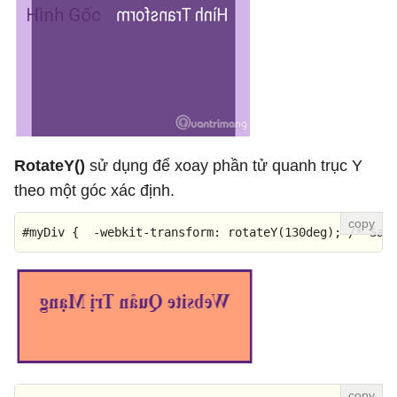
RotateY()
sử dụng để xoay phần tử quanh trục Y
theo một góc xác định.
#myDiv
 {  -webkit-
transform
: 
rotateY
(
130deg
); 
/* Saf