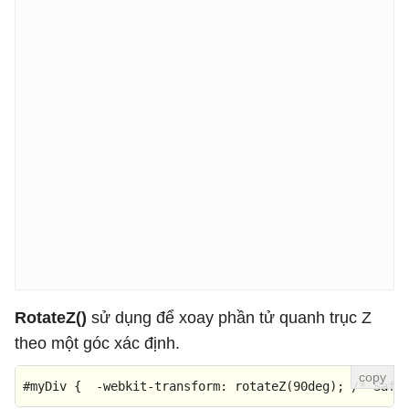
RotateZ()
sử dụng để xoay phần tử quanh trục Z
theo một góc xác định.
#myDiv
 {  -webkit-
transform
: 
rotateZ
(
90deg
); 
/* Safa