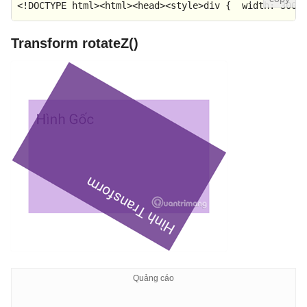
<!DOCTYPE 
html
>
<
html
>
<
head
>
<
style
>
div
 {  
width
: 
300p
Transform rotateZ()