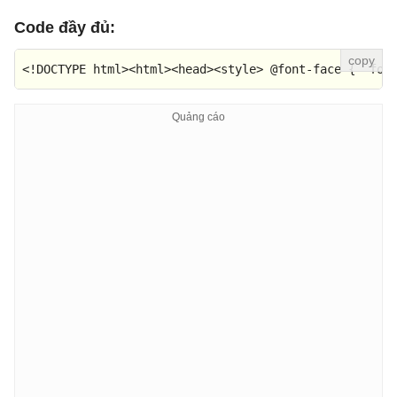
Code đầy đủ:
<!DOCTYPE 
html
>
<
html
>
<
head
>
<
style
>
@font-face
 {  
fon