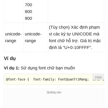
700
800
900
(Tùy chọn) Xác định phạm
unicode-
unicode-
vi các ký tự UNICODE mà
range
range
font chữ hỗ trợ. Giá trị mặc
định là "U+0-10FFFF".
Ví dụ
Ví dụ 1:
Sử dụng font chữ bạn muốn
@font-face
 {  
font-family
: FontQuanTriMang;  
src
: 
ur