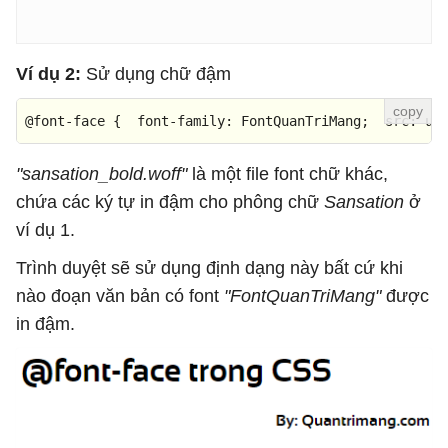
Ví dụ 2:
Sử dụng chữ đậm
@font-face
 {  
font-family
: FontQuanTriMang;  
src
: 
ur
"sansation_bold.woff"
là một file font chữ khác,
chứa các ký tự in đậm cho phông chữ
Sansation
ở
ví dụ 1.
Trình duyệt sẽ sử dụng định dạng này bất cứ khi
nào đoạn văn bản có font
"FontQuanTriMang"
được
in đậm.