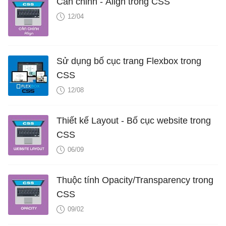
Căn chỉnh - Align trong CSS
12/04
Sử dụng bố cục trang Flexbox trong
CSS
12/08
Thiết kế Layout - Bố cục website trong
CSS
06/09
Thuộc tính Opacity/Transparency trong
CSS
09/02