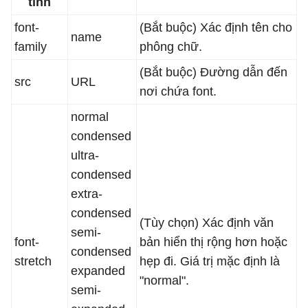
tính
font-
(Bắt buộc) Xác định tên cho
name
family
phông chữ.
(Bắt buộc) Đường dẫn đến
src
URL
nơi chứa font.
normal
condensed
ultra-
condensed
extra-
condensed
(Tùy chọn) Xác định văn
semi-
font-
bản hiển thị rộng hơn hoặc
condensed
stretch
hẹp đi. Giá trị mặc định là
expanded
"normal".
semi-