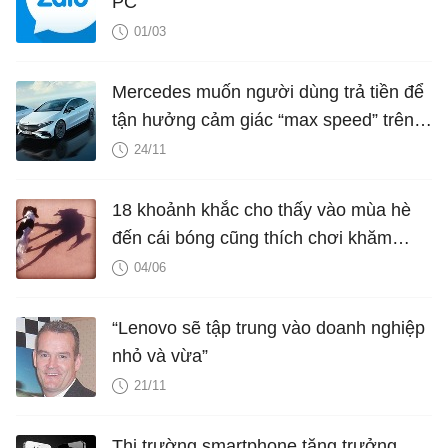
PC
01/03
Mercedes muốn người dùng trả tiền để
tận hưởng cảm giác “max speed” trên
xe điện
24/11
18 khoảnh khắc cho thấy vào mùa hè
đến cái bóng cũng thích chơi khăm
chúng ta
04/06
“Lenovo sẽ tập trung vào doanh nghiệp
nhỏ và vừa”
21/11
Thị trường smartphone tăng trưởng