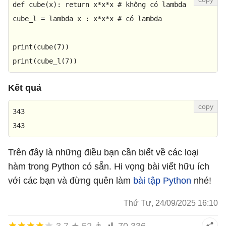
def
cube
(
x
): 
return
 x*x*x 
# không có lambda
cube_l = 
lambda
 x : x*x*x 
# có lambda
print
(cube(
7
print
(cube_l(
7
))
Kết quả
343
343
Trên đây là những điều bạn cần biết về các loại
hàm trong Python có sẵn. Hi vọng bài viết hữu ích
với các bạn và đừng quên làm
bài tập Python
nhé!
Thứ Tư, 24/09/2025 16:10