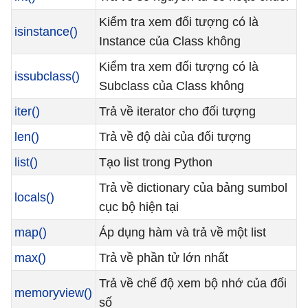
Kiểm tra xem đối tượng có là
isinstance()
Instance của Class không
Kiểm tra xem đối tượng có là
issubclass()
Subclass của Class không
iter()
Trả về iterator cho đối tượng
len()
Trả về độ dài của đối tượng
list()
Tạo list trong Python
Trả về dictionary của bảng sumbol
locals()
cục bộ hiện tại
map()
Áp dụng hàm và trả về một list
max()
Trả về phần tử lớn nhất
Trả về chế độ xem bộ nhớ của đối
memoryview()
số