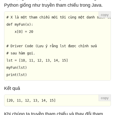
Python giống như truyền tham chiếu trong Java.
# X là một tham chiếu mới tới cùng một danh sách lst
def
myFun
(
x
):

    x[
0
] = 
20
# Driver Code (Lưu ý rằng lst được chỉnh sửa
# sau hàm gọi.
lst = [
10
, 
11
, 
12
, 
13
, 
14
, 
15
]

print
(lst)
Kết quả
[
20
, 
11
, 
12
, 
13
, 
14
, 
15
]
Khi chúng ta truyền tham chiếu và thay đổi tham