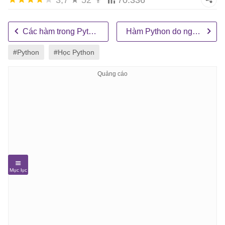
3,7
★
52
👨
70.336
Các hàm trong Python
Hàm Python do người dùng tự định nghĩa
#Python
#Học Python