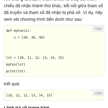
chiếu đã nhận thành thứ khác, kết nối giữa tham số
đã truyền và tham số đã nhận bị phá vỡ. Ví dụ, hãy
xem xét chương trình bên dưới như sau:
def
myFun
(
x
):

    x = [
20
, 
30
, 
40
]

lst = [
10
, 
11
, 
12
, 
13
, 
14
, 
15
]

print
(lst)
Kết quả:
[
10
, 
11
, 
12
, 
13
, 
14
, 
15
]
Lệnh trả về trong hàm