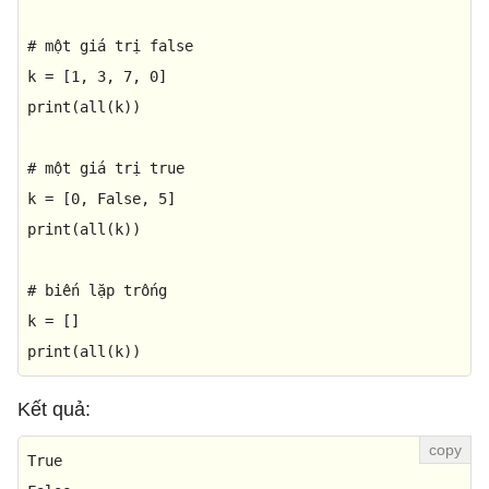
# một giá trị false
k = [
1
, 
3
, 
7
, 
0
print
(
all
(k))  

# một giá trị true
k = [
0
, 
False
, 
5
print
(
all
(k))  

# biến lặp trống
print
(
all
(k))  
Kết quả:
True