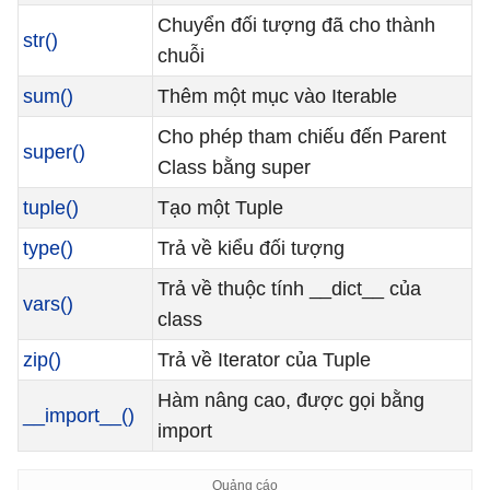
Chuyển đối tượng đã cho thành
str()
chuỗi
sum()
Thêm một mục vào Iterable
Cho phép tham chiếu đến Parent
super()
Class bằng super
tuple()
Tạo một Tuple
type()
Trả về kiểu đối tượng
Trả về thuộc tính __dict__ của
vars()
class
zip()
Trả về Iterator của Tuple
Hàm nâng cao, được gọi bằng
__import__()
import