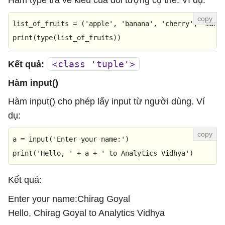
Hàm type trả về kiểu của đối tượng cụ thể. Ví dụ:
list_of_fruits = (
'apple'
, 
'banana'
, 
'cherry'
, 
'mang
print
(
type
(list_of_fruits))
<class 'tuple'>
Kết quả:
Hàm input()
Hàm input() cho phép lấy input từ người dùng. Ví
dụ:
a = 
input
(
'Enter your name:'
print
(
'Hello, '
 + a + 
' to Analytics Vidhya'
)
Kết quả:
Enter your name:Chirag Goyal
Hello, Chirag Goyal to Analytics Vidhya