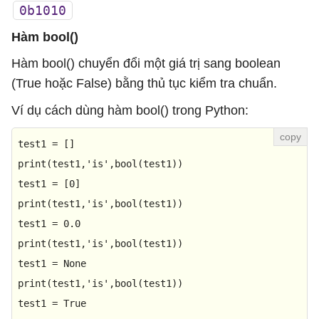
0b1010
Hàm bool()
Hàm bool() chuyển đổi một giá trị sang boolean
(True hoặc False) bằng thủ tục kiểm tra chuẩn.
Ví dụ cách dùng hàm bool() trong Python:
print
(test1,
'is'
,
bool
(test1))

test1 = [
0
print
(test1,
'is'
,
bool
(test1))

test1 = 
0.0
print
(test1,
'is'
,
bool
(test1))

test1 = 
None
print
(test1,
'is'
,
bool
(test1))

test1 = 
True