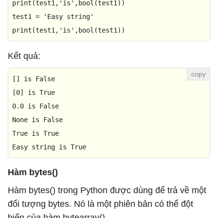
print
(test1,
'is'
,
bool
(test1))

test1 = 
'Easy string'
print
(test1,
'is'
,
bool
(test1))
Kết quả:
[] 
is
False
[
0
] 
is
True
0.0
is
False
None
is
False
True
is
True
Easy string 
is
True
Hàm bytes()
Hàm bytes() trong Python được dùng để trả về một
đối tượng bytes. Nó là một phiên bản có thể đột
biến của hàm bytearray().