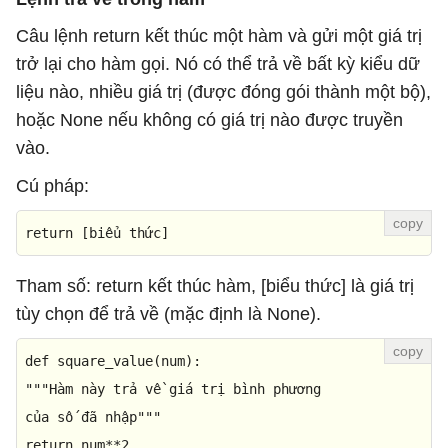
Câu lệnh return kết thúc một hàm và gửi một giá trị
trở lại cho hàm gọi. Nó có thể trả về bất kỳ kiểu dữ
liệu nào, nhiều giá trị (được đóng gói thành một bộ),
hoặc None nếu không có giá trị nào được truyền
vào.
Cú pháp:
return
 [biểu thức]
Tham số: return kết thúc hàm, [biểu thức] là giá trị
tùy chọn để trả về (mặc định là None).
def
square_value
(
num
"""Hàm này trả về giá trị bình phương

của số đã nhập"""
return
 num**
2