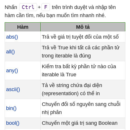
Ctrl
F
Nhấn
+
trên trình duyệt và nhập tên
hàm cần tìm, nếu bạn muốn tìm nhanh nhé.
Hàm
Mô tả
abs()
Trả về giá trị tuyệt đối của một số
Trả về True khi tất cả các phần tử
all()
trong iterable là đúng
Kiểm tra bất kỳ phần tử nào của
any()
iterable là True
Tả về string chứa đại diện
ascii()
(representation) có thể in
Chuyển đổi số nguyên sang chuỗi
bin()
nhị phân
bool()
Chuyển một giá trị sang Boolean