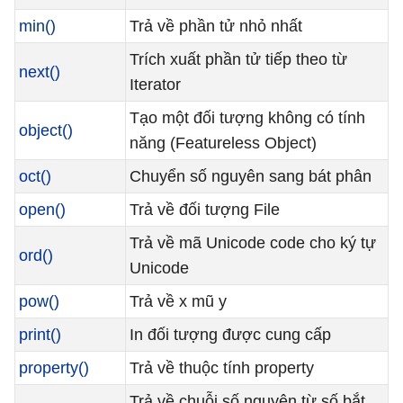
min()
Trả về phần tử nhỏ nhất
Trích xuất phần tử tiếp theo từ
next()
Iterator
Tạo một đối tượng không có tính
object()
năng (Featureless Object)
oct()
Chuyển số nguyên sang bát phân
open()
Trả về đối tượng File
Trả về mã Unicode code cho ký tự
ord()
Unicode
pow()
Trả về x mũ y
print()
In đối tượng được cung cấp
property()
Trả về thuộc tính property
Trả về chuỗi số nguyên từ số bắt