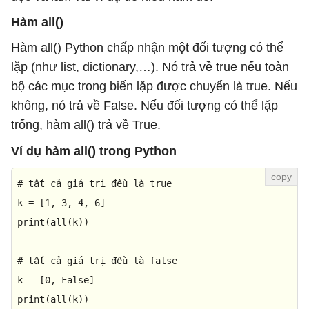
Hàm all()
Hàm all() Python chấp nhận một đối tượng có thể
lặp (như list, dictionary,…). Nó trả về true nếu toàn
bộ các mục trong biến lặp được chuyển là true. Nếu
không, nó trả về False. Nếu đối tượng có thể lặp
trống, hàm all() trả về True.
Ví dụ hàm all() trong Python
# tất cả giá trị đều là true
k = [
1
, 
3
, 
4
, 
6
print
(
all
(k))  

# tất cả giá trị đều là false  
k = [
0
, 
False
print
(
all
(k))  
