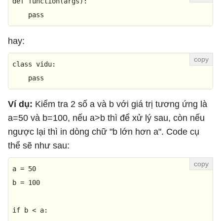
def
function
(
args
):

pass
hay:
class
vidu
:

pass
Ví dụ:
Kiểm tra 2 số a và b với giá trị tương ứng là
a=50 và b=100, nếu a>b thì để xử lý sau, còn nếu
ngược lại thì in dòng chữ "b lớn hơn a". Code cụ
thể sẽ như sau:
a = 
50
b = 
100
if
 b < a:
