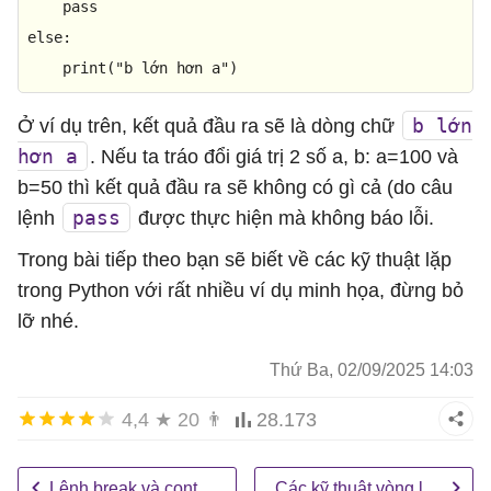
pass
else
:

print
(
"b lớn hơn a"
)
b lớn
Ở ví dụ trên, kết quả đầu ra sẽ là dòng chữ
hơn a
. Nếu ta tráo đổi giá trị 2 số a, b: a=100 và
b=50 thì kết quả đầu ra sẽ không có gì cả (do câu
pass
lệnh
được thực hiện mà không báo lỗi.
Trong bài tiếp theo bạn sẽ biết về các kỹ thuật lặp
trong Python với rất nhiều ví dụ minh họa, đừng bỏ
lỡ nhé.
Thứ Ba, 02/09/2025 14:03
4,4
★
20
👨
28.173
Lệnh break và continue
Các kỹ thuật vòng lặp