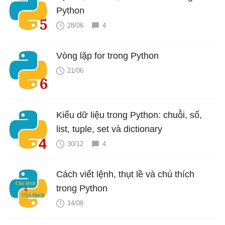
Python
28/06
4
Vòng lặp for trong Python
21/06
Kiểu dữ liệu trong Python: chuỗi, số,
list, tuple, set và dictionary
30/12
4
Cách viết lệnh, thụt lề và chú thích
trong Python
14/08