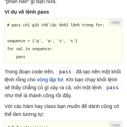
"phàn nàn" gì bạn nữa.
Ví dụ về lệnh pass
# pass chỉ giữ chỗ các khối lệnh trong for:
sequence = {
'p'
, 
'a'
, 
's'
, 
's'
for
 val 
in
 sequence:

pass
pass
Trong đoạn code trên,
đã tạo nên một khối
lệnh rỗng cho
vòng lặp for
. Khi bạn chạy khối lệnh
pass
sẽ thấy chẳng có gì xảy ra cả, với một lệnh
như thế là thành công rồi đấy.
Với các hàm hay class bạn muốn để dành cũng có
thể làm tương tự: