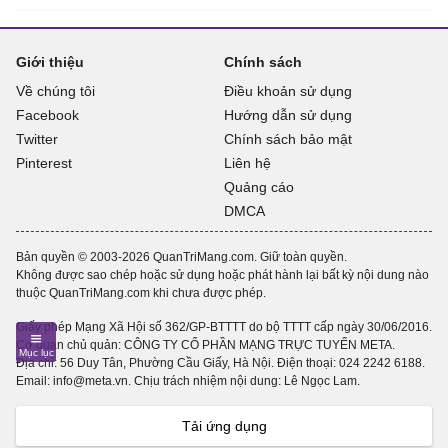
Giới thiệu
Chính sách
Về chúng tôi
Điều khoản sử dụng
Facebook
Hướng dẫn sử dụng
Twitter
Chính sách bảo mật
Pinterest
Liên hệ
Quảng cáo
DMCA
Bản quyền © 2003-2026 QuanTriMang.com. Giữ toàn quyền.
Không được sao chép hoặc sử dụng hoặc phát hành lại bất kỳ nội dung nào
thuộc QuanTriMang.com khi chưa được phép.
Giấy phép Mạng Xã Hội số 362/GP-BTTTT do bộ TTTT cấp ngày 30/06/2016.
Cơ quan chủ quản: CÔNG TY CỔ PHẦN MẠNG TRỰC TUYẾN META.
Địa chỉ: 56 Duy Tân, Phường Cầu Giấy, Hà Nội. Điện thoại:
024 2242 6188
.
Email: info@meta.vn. Chịu trách nhiệm nội dung: Lê Ngọc Lam.
Tải ứng dụng