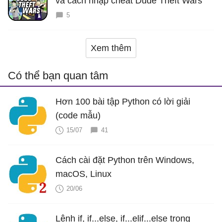
và cách nhập cheat Dude Theft Wars
5
Xem thêm
Có thể bạn quan tâm
Hơn 100 bài tập Python có lời giải
(code mẫu)
15/07
41
Cách cài đặt Python trên Windows,
macOS, Linux
20/06
Lệnh if, if...else, if...elif...else trong