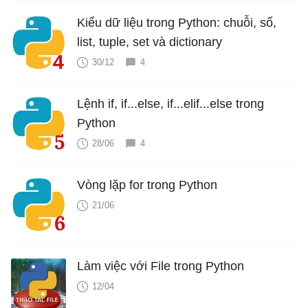
Kiểu dữ liệu trong Python: chuỗi, số,
list, tuple, set và dictionary
30/12
4
Lệnh if, if...else, if...elif...else trong
Python
28/06
4
Vòng lặp for trong Python
21/06
Làm việc với File trong Python
12/04