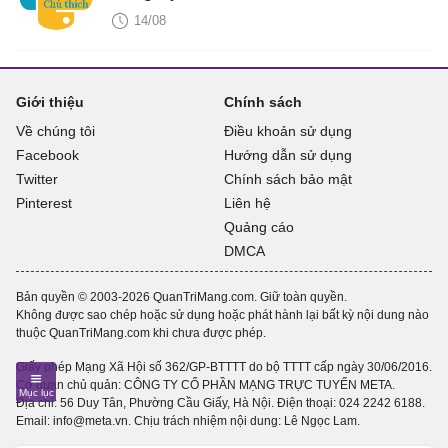
14/08
Giới thiệu
Chính sách
Về chúng tôi
Điều khoản sử dụng
Facebook
Hướng dẫn sử dụng
Twitter
Chính sách bảo mật
Pinterest
Liên hệ
Quảng cáo
DMCA
Bản quyền © 2003-2026 QuanTriMang.com. Giữ toàn quyền.
Không được sao chép hoặc sử dụng hoặc phát hành lại bất kỳ nội dung nào
thuộc QuanTriMang.com khi chưa được phép.
Giấy phép Mạng Xã Hội số 362/GP-BTTTT do bộ TTTT cấp ngày 30/06/2016.
Cơ quan chủ quản: CÔNG TY CỔ PHẦN MẠNG TRỰC TUYẾN META.
Địa chỉ: 56 Duy Tân, Phường Cầu Giấy, Hà Nội. Điện thoại:
024 2242 6188
.
Email: info@meta.vn. Chịu trách nhiệm nội dung: Lê Ngọc Lam.