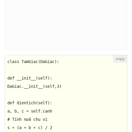
class
TamGiac
(
DaGiac
):

def
__init__
(
self
):

DaGiac.__init__(self,
3
)

def
dientich
(
self
):

# Tính nửa chu vi
s = (a + b + c) / 
2