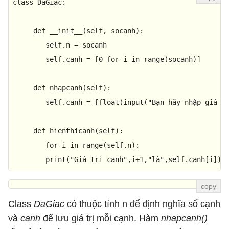
class
DaGiac
:

def
__init__
(
self, socanh
):

        self.n = socanh

        self.canh = [
0
for
 i 
in
range
(socanh)]

def
nhapcanh
(
self
):

        self.canh = [
float
(
input
(
"Bạn hãy nhập giá t
def
hienthicanh
(
self
):

for
 i 
in
range
(self.n):

print
(
"Giá trị cạnh"
,i+
1
,
"là"
,self.canh[i])
Class
DaGiac
có thuộc tính n để định nghĩa số cạnh
và
canh
để lưu giá trị mỗi cạnh. Hàm
nhapcanh()