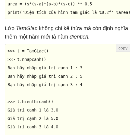
area = (s*(s-a)*(s-b)*(s-c)) ** 
0.5
print
(
'Diện tích của hình tam giác là %0.2f'
 %area)
Lớp
TamGiac
không chỉ kế thừa mà còn định nghĩa
thêm một hàm mới là hàm
dientich.
>>> 
>>> 
t.nhapcanh()

Bạn hãy nhập giá trị cạnh 
1
 : 
3
Bạn hãy nhập giá trị cạnh 
2
 : 
5
Bạn hãy nhập giá trị cạnh 
3
 : 
4
>>> 
t.hienthicanh()

Giá trị cạnh 
1
 là 
3.0
Giá trị cạnh 
2
 là 
5.0
Giá trị cạnh 
3
 là 
4.0