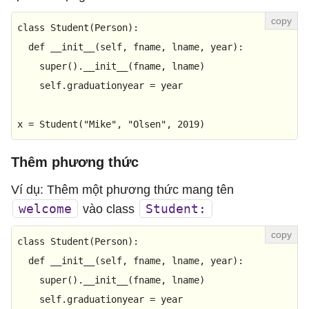
class
Student
(
Person
):

def
__init__
(
self, fname, lname, year
):

super
().__init__(fname, lname)

    self.graduationyear = year

x = Student(
"Mike"
, 
"Olsen"
, 
2019
)
Thêm phương thức
Ví dụ: Thêm một phương thức mang tên
welcome
Student:
vào class
class
Student
(
Person
):

def
__init__
(
self, fname, lname, year
):

super
().__init__(fname, lname)

    self.graduationyear = year
