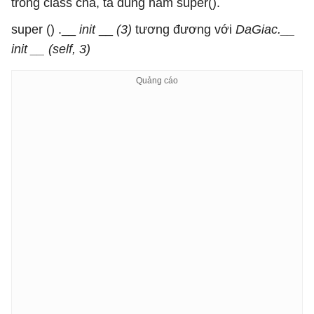
trong class cha, ta dùng hàm super().
super () .__
init
__
(3)
tương đương với
DaGiac.__
init __ (self, 3)