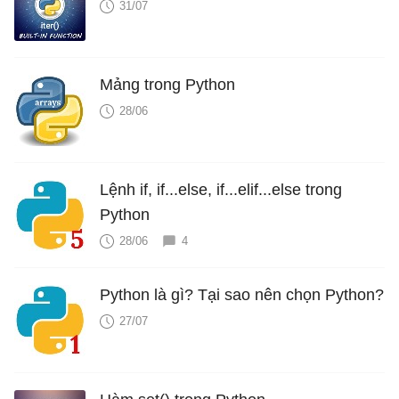
31/07
Mảng trong Python
28/06
Lệnh if, if...else, if...elif...else trong
Python
28/06
4
Python là gì? Tại sao nên chọn Python?
27/07