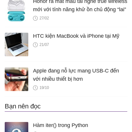
Honor ra mắt mẫu tai nghe true wireless
mới với tính năng khử ồn chủ động “lai”
27/02
HTC kiện MacBook và iPhone tại Mỹ
21/07
Apple đang nỗ lực mang USB-C đến
với nhiều thiết bị hơn
19/10
Bạn nên đọc
Hàm iter() trong Python