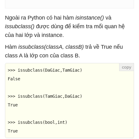
Ngoài ra Python có hai hàm
isinstance()
và
issubclass()
được dùng để kiểm tra mối quan hệ
của hai lớp và instance.
Hàm
issubclass(classA, classB)
trả về True nếu
class A là lớp con của class B.
>>> 
issubclass
False
>>> 
issubclass
True
>>> 
issubclass
(
bool
,
int
True