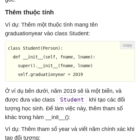
Thêm thuộc tính
Ví dụ: Thêm một thuộc tính mang tên
graduationyear vào class Student:
class
Student
(
Person
):

  def 
__init__
(self, fname, lname):

super
().
__init__
(fname, lname)

    self.
graduationyear
 = 
2019
Ở ví dụ bên dưới, năm 2019 sẽ là một biến, và
Student
được đưa vào class
khi tạo các đối
tượng học sinh. Để làm việc này, thêm tham số
khác trong hàm __init__():
Ví dụ: Thêm tham số year và viết năm chính xác khi
tạo đối tượng: