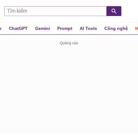
e
ChatGPT
Gemini
Prompt
AI Tools
Công nghệ
H