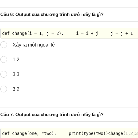
Câu 6: Output của chương trình dưới đây là gì?
def 
change
(i = 
1
, j = 
2
):     i = i + j     j = j + 
1
Xảy ra một ngoại lệ
1 2
3 3
3 2
Câu 7: Output của chương trình dưới đây là gì?
def 
change
(one, *two):     
print
(
type
(two))
change
(
1
,
2
,
3