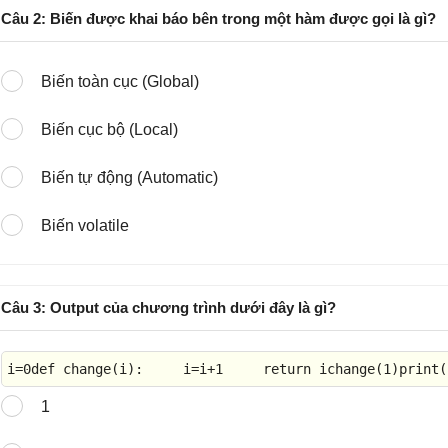
Câu 2: Biến được khai báo bên trong một hàm được gọi là gì?
Biến toàn cục (Global)
Biến cục bộ (Local)
Biến tự động (Automatic)
Biến volatile
Câu 3: Output của chương trình dưới đây là gì?
i=
0
def
 change(i):     i=i+
1
return
 ichange(
1
)
print
(
1