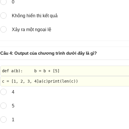
0
Không hiển thị kết quả
Xảy ra một ngoại lệ
Câu 4: Output của chương trình dưới đây là gì?
def
a
(
b
):     b = b + [
5
]
c
=
[
1
,
2
,
3
,
4
]
a
(
c
)
print
(
len
(
c
)
)
4
5
1