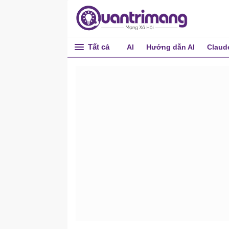
Tất cả
AI
Hướng dẫn AI
Claud