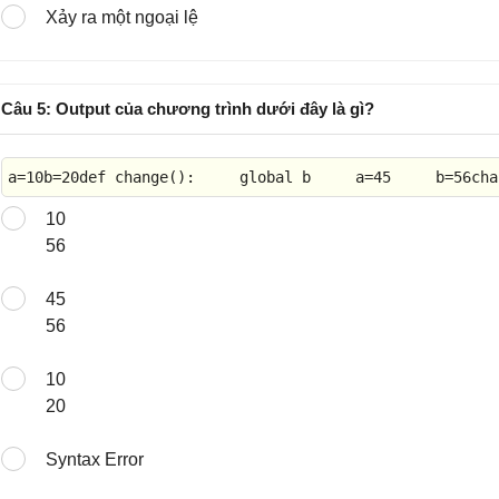
Xảy ra một ngoại lệ
Câu 5: Output của chương trình dưới đây là gì?
a=10b=
20
def
 change():     
global
 b     a=
45
     b=56cha
10
56
45
56
10
20
Syntax Error