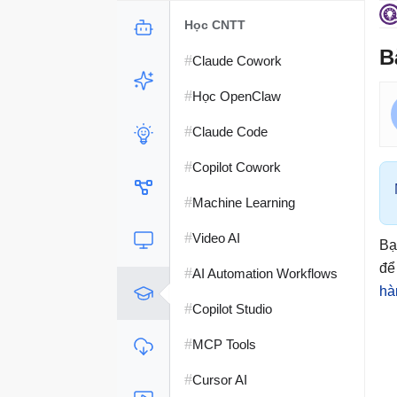
Học CNTT
B
#
Claude Cowork
#
Học OpenClaw
#
Claude Code
#
Copilot Cowork
#
Machine Learning
#
Video AI
Bạ
để
#
AI Automation Workflows
hà
#
Copilot Studio
#
MCP Tools
#
Cursor AI