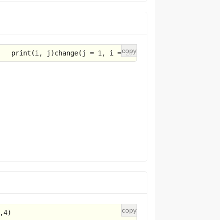
print
(i, j)
change
(j = 
1
, i = 
2
)
,
4
)