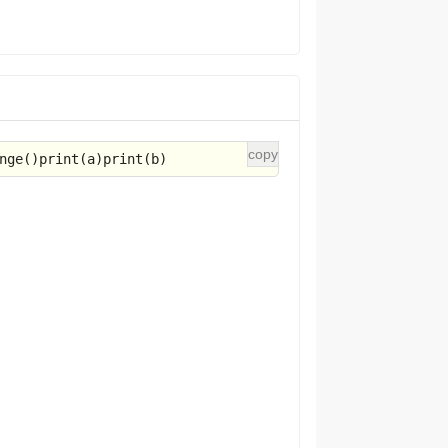
nge()
print
(a)
print
(b)