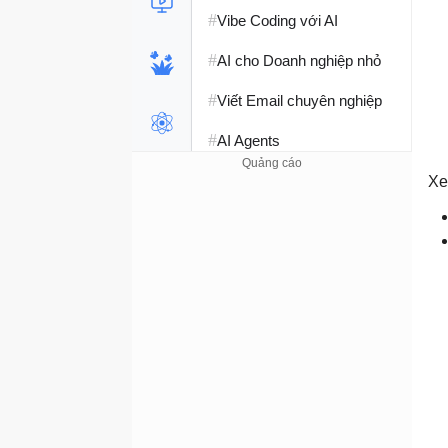
#
Vibe Coding với AI
#
AI cho Doanh nghiệp nhỏ
#
Viết Email chuyên nghiệp
#
AI Agents
#
Perplexity AI
Xe
#
Hàm Excel
#
Học Python
#
Phát triển Web với AI
#
SQL Server
#
Học SQL
#
Lập trình C++