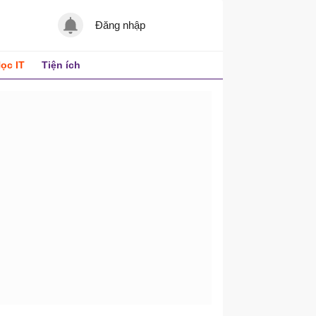
Đăng nhập
ọc IT
Tiện ích