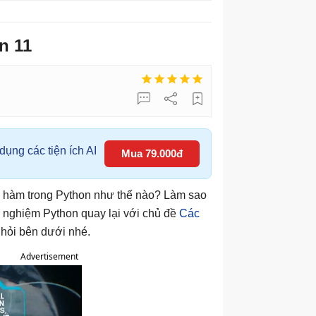
n 11
ụng các tiện ích AI
Mua 79.000đ
ại hàm trong Python như thế nào? Làm sao
c nghiệm Python quay lại với chủ đề
Các
 hỏi bên dưới nhé.
Advertisement