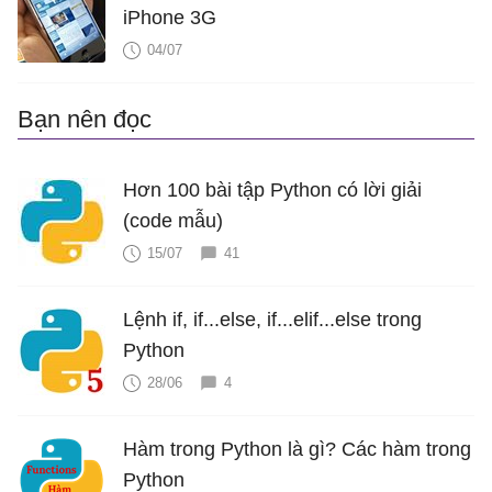
iPhone 3G
04/07
Bạn nên đọc
Hơn 100 bài tập Python có lời giải
(code mẫu)
15/07
41
Lệnh if, if...else, if...elif...else trong
Python
28/06
4
Hàm trong Python là gì? Các hàm trong
Python