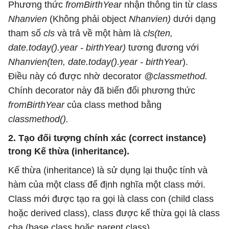
Phương thức
fromBirthYear
nhận thông tin từ class
Nhanvien
(Không phải object
Nhanvien)
dưới dạng
tham số
cls
và trả về một hàm là
cls(ten,
date.today().year - birthYear)
tương đương với
Nhanvien(ten, date.today().year - birthYear
).
Điều này có được nhờ decorator
@classmethod.
Chính decorator này đã biến đổi phương thức
fromBirthYear
của class method bằng
classmethod().
2. Tạo đối tượng chính xác (correct instance)
trong Kế thừa (inheritance).
Kế thừa (inheritance) là sử dụng lại thuộc tính và
hàm của một class để định nghĩa một class mới.
Class mới được tạo ra gọi là class con (child class
hoặc derived class), class được kế thừa gọi là class
cha (base class hoặc parent class).