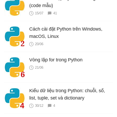
(code mẫu)
15/07
41
Cách cài đặt Python trên Windows,
macOS, Linux
20/06
Vòng lặp for trong Python
21/06
Kiểu dữ liệu trong Python: chuỗi, số,
list, tuple, set và dictionary
30/12
4