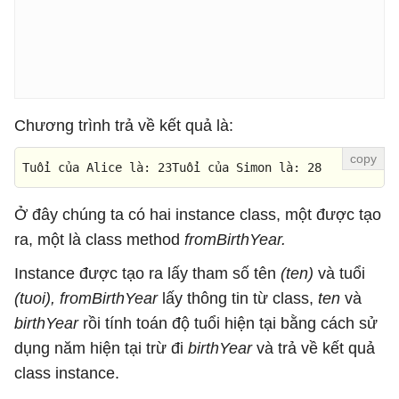
Chương trình trả về kết quả là:
Tu
ổ
i
c
ủ
a
Alice
l
à: 
23
Tu
ổ
i
c
ủ
a
Simon
l
à: 
28
Ở đây chúng ta có hai instance class, một được tạo
ra, một là class method
fromBirthYear.
Instance được tạo ra lấy tham số tên
(ten)
và tuổi
(tuoi), fromBirthYear
lấy thông tin từ class,
ten
và
birthYear
rồi tính toán độ tuổi hiện tại bằng cách sử
dụng năm hiện tại trừ đi
birthYear
và trả về kết quả
class instance.