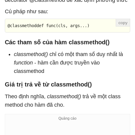
decorator
@classmethod
để xác định phương thức
Cú pháp như sau:
@classmethoddef func(
cls, args...
)
Các tham số của hàm classmethod()
classmethod()
chỉ có một tham số duy nhất là
function
- hàm cần được truyền vào
classmethod
Giá trị trả về từ classmethod()
Theo định nghĩa,
classmethod()
trả về một class
method cho hàm đã cho.