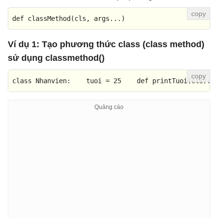
def
classMethod
(
cls, args...
)
Ví dụ 1: Tạo phương thức class (class method)
sử dụng classmethod()
class
Nhanvien
:    tuoi = 
25
def
printTuoi
(
cls
): 