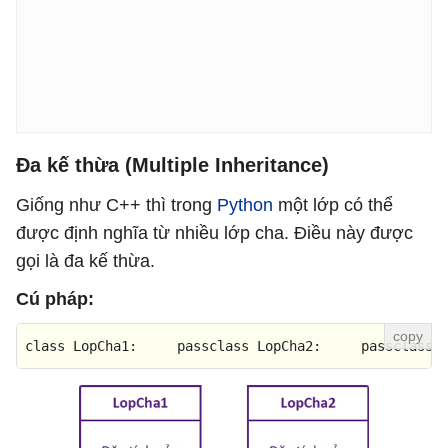
Đa kế thừa (Multiple Inheritance)
Giống như C++ thì trong
Python
một lớp có thể
được định nghĩa từ nhiều lớp cha. Điều này được
gọi là đa kế thừa.
Cú pháp:
class
LopCha1
:     pass
class
LopCha2
:     pass
class