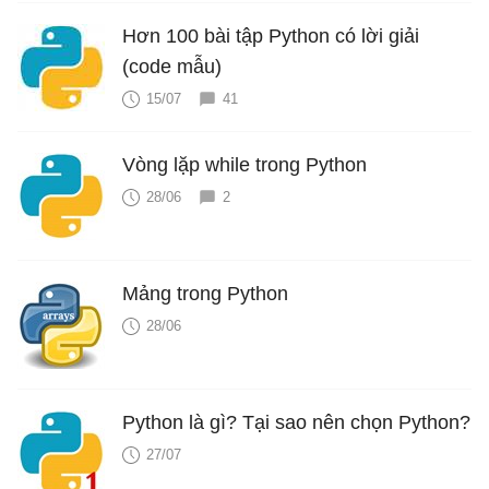
Hơn 100 bài tập Python có lời giải
(code mẫu)
15/07
41
Vòng lặp while trong Python
28/06
2
Mảng trong Python
28/06
Python là gì? Tại sao nên chọn Python?
27/07