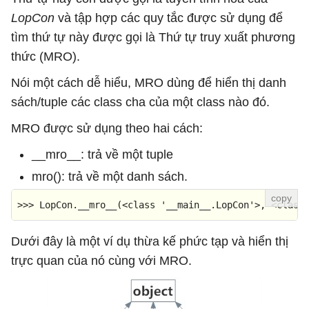
LopCon
và tập hợp các quy tắc được sử dụng để
tìm thứ tự này được gọi là Thứ tự truy xuất phương
thức (MRO).
Nói một cách dễ hiểu, MRO dùng để hiển thị danh
sách/tuple các class cha của một class nào đó.
MRO được sử dụng theo hai cách:
__mro__: trả về một tuple
mro(): trả về một danh sách.
>>>
LopCon.__mro__(<
class
'__main__.LopCon'
>, <
class
Dưới đây là một ví dụ thừa kế phức tạp và hiển thị
trực quan của nó cùng với MRO.