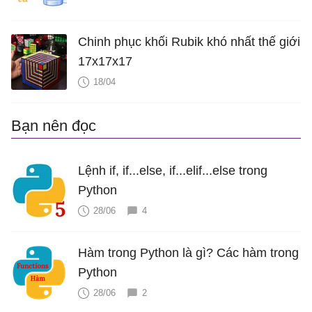
Chinh phục khối Rubik khó nhất thế giới
17x17x17
18/04
Bạn nên đọc
Lệnh if, if...else, if...elif...else trong
Python
28/06
4
Hàm trong Python là gì? Các hàm trong
Python
28/06
2