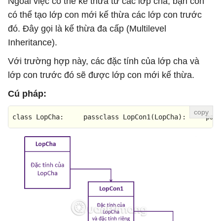
Ngoài việc có thể kế thừa từ các lớp cha, bạn còn
có thể tạo lớp con mới kế thừa các lớp con trước
đó. Đây gọi là kế thừa đa cấp (Multilevel
Inheritance).
Với trường hợp này, các đặc tính của lớp cha và
lớp con trước đó sẽ được lớp con mới kế thừa.
Cú pháp:
class
LopCha
:     pass
class
LopCon1
(LopCha):     pas