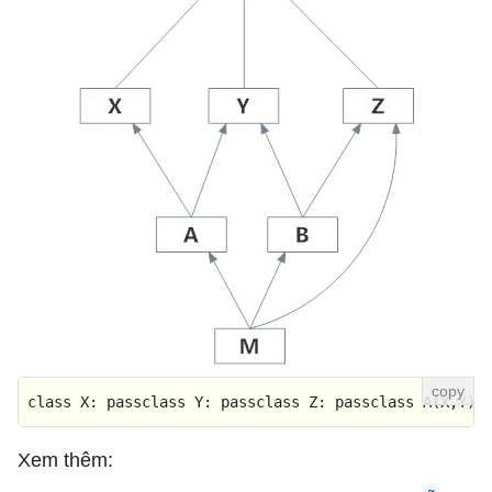
class
X
: 
passclass
Y
: 
passclass
Z
: 
passclass
A
(X,Y):
Xem thêm: