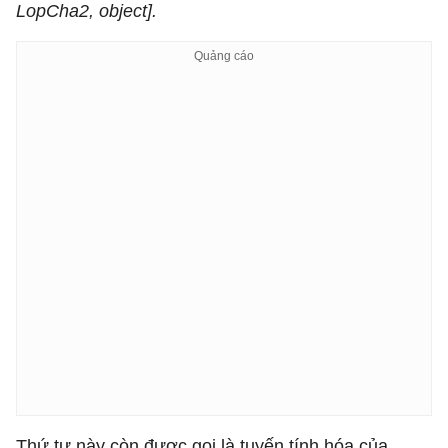
LopCha2, object].
Thứ tự này còn được gọi là tuyến tính hóa của