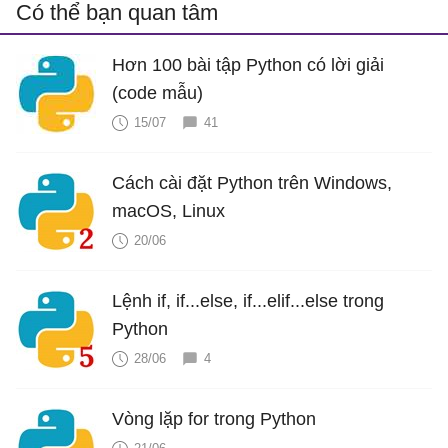
Có thể bạn quan tâm
Hơn 100 bài tập Python có lời giải
(code mẫu)
15/07
41
Cách cài đặt Python trên Windows,
macOS, Linux
20/06
Lệnh if, if...else, if...elif...else trong
Python
28/06
4
Vòng lặp for trong Python