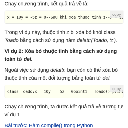
Chạy chương trình, kết quả trả về là:
x
 = 
10
y = -
5
z = 
0
--Sau khi xoa thuoc tinh z--x = 
10
y
Trong ví dụ này, thuộc tính
z
bị xóa bỏ khỏi class
Toado
bằng cách sử dụng hàm
delattr(Toado, 'z').
Ví dụ 2: Xóa bỏ thuộc tính bằng cách sử dụng
toán tử
del.
Ngoài việc sử dụng
delattr,
bạn còn có thể xóa bỏ
thuộc tính của một đối tượng bằng toán tử
del.
class Toado:x = 
10
y = -
5
z = 
0
point1 = 
Toado
() 
print
(
Chạy chương trình, ta được kết quả trả về tương tự
ví dụ 1.
Bài trước: Hàm compile() trong Python