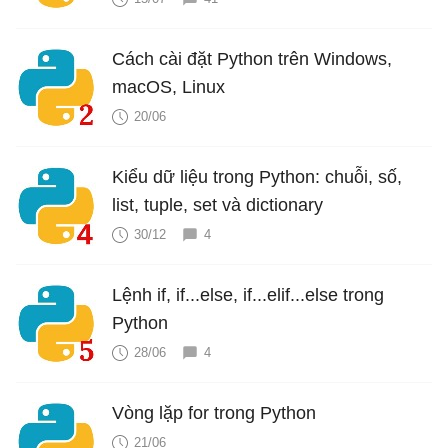
Cách cài đặt Python trên Windows,
macOS, Linux
20/06
Kiểu dữ liệu trong Python: chuỗi, số,
list, tuple, set và dictionary
30/12
4
Lệnh if, if...else, if...elif...else trong
Python
28/06
4
Vòng lặp for trong Python
21/06