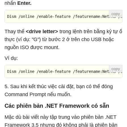
nhấn
Enter.
Dism /online /enable-feature /featurename:NetFX3 /So
Thay thế
<drive letter>
trong lệnh trên bằng ký tự ổ
thực (ví dụ: "G") từ bước 2 ở trên cho USB hoặc
nguồn ISO được mount.
Ví dụ:
Dism /online /enable-feature /featurename:NetFX3 /So
5. Sau khi kết thúc việc cài đặt, bạn có thể đóng
Command Prompt nếu muốn.
Các phiên bản .NET Framework có sẵn
Mặc dù bài viết này tập trung vào phiên bản .NET
Framework 3.5 nhưng đó không phải là phiên bản