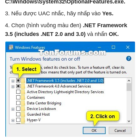
C:\Windows\System32\OptionalFeatures.exe.
3. Nếu được UAC nhắc, hãy nhấp vào
Yes.
4. Chọn (hình vuông màu đen)
.NET Framework
3.5 (includes .NET 2.0 and 3.0)
và nhấn
OK.