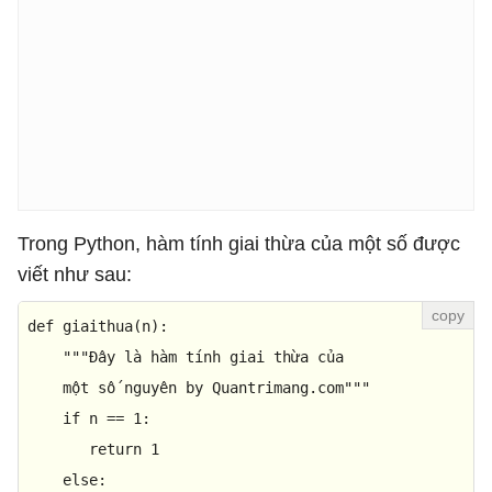
Trong Python, hàm tính giai thừa của một số được
viết như sau:
def
giaithua
(
n
):

"""Đây là hàm tính giai thừa của

    một số nguyên by Quantrimang.com"""
if
 n == 
1
: 

return
1
else
: 
