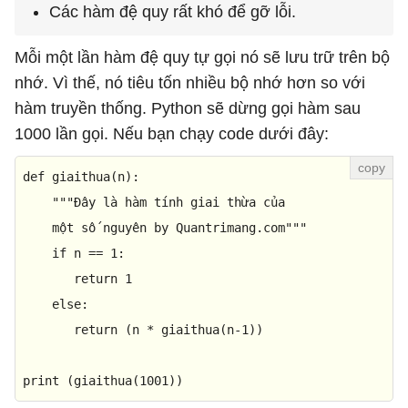
Các hàm đệ quy rất khó để gỡ lỗi.
Mỗi một lần hàm đệ quy tự gọi nó sẽ lưu trữ trên bộ
nhớ. Vì thế, nó tiêu tốn nhiều bộ nhớ hơn so với
hàm truyền thống. Python sẽ dừng gọi hàm sau
1000 lần gọi. Nếu bạn chạy code dưới đây:
def
giaithua
(
n
):

"""Đây là hàm tính giai thừa của

    một số nguyên by Quantrimang.com"""
if
 n == 
1
: 

return
1
else
: 

return
 (n * giaithua(n-
1
))

print
 (giaithua(
1001
))