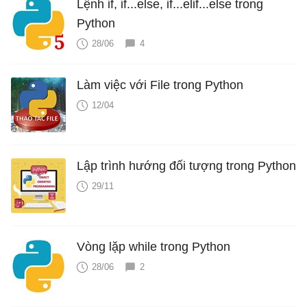
Lệnh if, if...else, if...elif...else trong
Python
28/06
4
Làm việc với File trong Python
12/04
Lập trình hướng đối tượng trong Python
29/11
Vòng lặp while trong Python
28/06
2