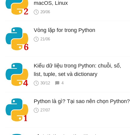
macOS, Linux
20/06
Vòng lặp for trong Python
21/06
Kiểu dữ liệu trong Python: chuỗi, số,
list, tuple, set và dictionary
30/12
4
Python là gì? Tại sao nên chọn Python?
27/07