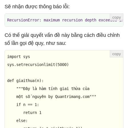
Sẽ nhận được thông báo lỗi:
RecursionError: maximum recursion depth exceeded in 
Có thể giải quyết vấn đề này bằng cách điều chỉnh
số lần gọi đệ quy, như sau:
import
 sys

sys.setrecursionlimit(
5000
)

def
giaithua
(
n
):

"""Đây là hàm tính giai thừa của

    một số nguyên by Quantrimang.com"""
if
 n == 
1
: 

return
1
else
: 
