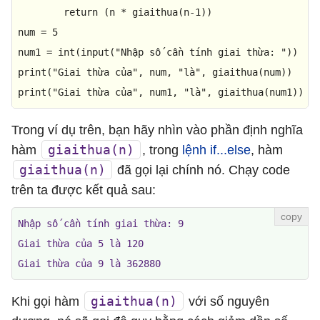
return
 (n * giaithua(n-
1
))

num = 
5
num1 = 
int
(
input
(
"Nhập số cần tính giai thừa: "
print
(
"Giai thừa của"
, num, 
"là"
print
(
"Giai thừa của"
, num1, 
"là"
, giaithua(num1))
Trong ví dụ trên, bạn hãy nhìn vào phần định nghĩa
giaithua(n)
hàm
, trong
lệnh if...else
, hàm
giaithua(n)
đã gọi lại chính nó. Chạy code
trên ta được kết quả sau:
Nhập số cần tính giai thừa: 9

Giai thừa của 5 là 120

Giai thừa của 9 là 362880
giaithua(n)
Khi gọi hàm
với số nguyên