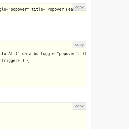
gle
=
"popover"
title
=
"Popover Header"
data-bs-content
=
"So
ctorAll
(
'[data-bs-toggle="popover"]'
rTriggerEl