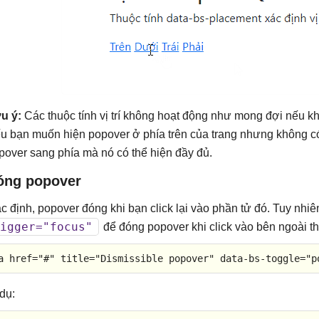
u ý:
Các thuộc tính vị trí không hoạt động như mong đợi nếu khô
u bạn muốn hiện popover ở phía trên của trang nhưng không c
pover sang phía mà nó có thể hiện đầy đủ.
óng popover
c định, popover đóng khi bạn click lại vào phần tử đó. Tuy nhiê
igger="focus"
để đóng popover khi click vào bên ngoài t
a
href
=
"#"
title
=
"Dismissible popover"
data-bs-toggle
=
"p
 dụ: