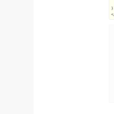
<
<
<