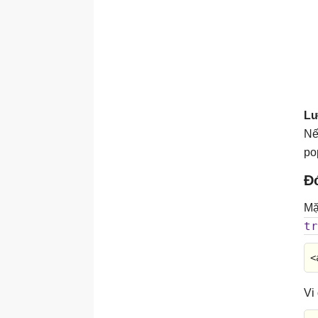
Lư
Nế
po
Đ
Mặ
tr
<
Vi