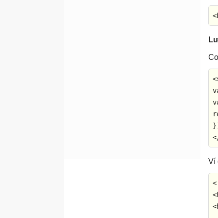
Bài 37: Form Validation
trong Bootstrap 5
<
Bài 38: Hệ thống Grid từ
xếp chồng tới nằm ngang
Lư
trong Bootstrap 5
Co
Bài 39: Những kiểu Grid
cực nhỏ trong Bootstrap 5
<
Bài 40: Grid nhỏ trong
v
Bootstrap 5
v
Bài 41: Grid Medium trong
r
Bootstrap 5
Bài 42: Grid Large trong
<
Bootstrap 5
Ví
<
<
<