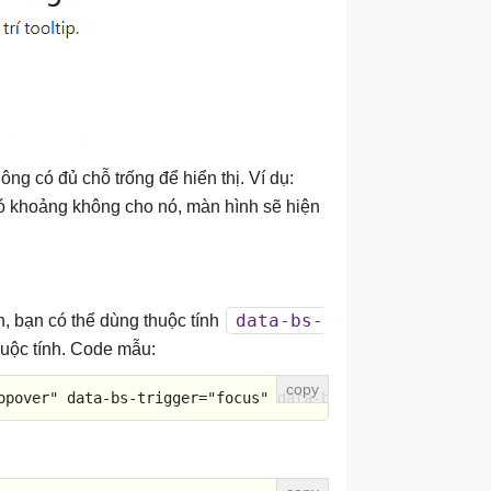
ng có đủ chỗ trống để hiển thị. Ví dụ:
ó khoảng không cho nó, màn hình sẽ hiện
data-bs-
n, bạn có thể dùng thuộc tính
huộc tính. Code mẫu:
opover"
data-bs-trigger
=
"focus"
data-bs-content
=
"Click a