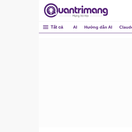
Bài 10: Button trong
Bootstrap
Bài 11: Button Group trong
Bootstrap
Tất cả
AI
Hướng dẫn AI
Claud
Bài 12: Badge trong
Bootstrap 5
Bài 13: Progress Bars trong
Bootstrap 5
Bài 14: Spinner trong
Bootstrap 5
Bài 15: Pagination trong
Bootstrap 5
Bài 16: List Groups trong
Bootstrap 5
Bài 17: Cards trong
Bootstrap 5
Bài 18: Tạo menu xổ xuống
trong Bootstrap 5