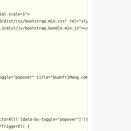
ial-scale=1"
>
3/dist/css/bootstrap.min.css"
rel
=
"stylesheet"
>
.3/dist/js/bootstrap.bundle.min.js"
>
</
script
>
oggle
=
"popover"
title
=
"QuanTriMang.com"
data-bs-content
=
ctorAll
(
'[data-bs-toggle="popover"]'
rTriggerEl
) {
