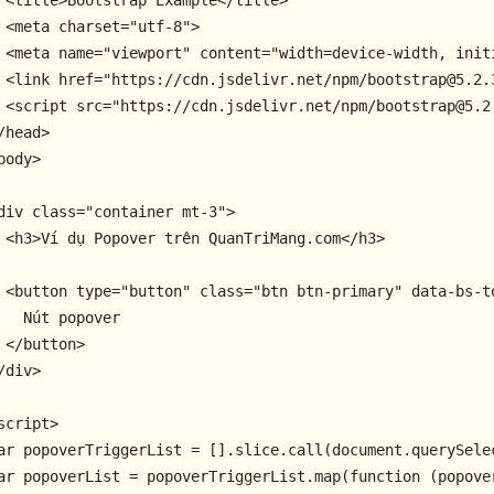
<
title
>
Bootstrap Example
</
title
>
<
meta
charset
=
"utf-8"
>
<
meta
name
=
"viewport"
content
=
"width=device-width, init
<
link
href
=
"https://cdn.jsdelivr.net/npm/bootstrap@5.2.
<
script
src
=
"https://cdn.jsdelivr.net/npm/bootstrap@5.2
/
head
>
body
>
div
class
=
"container mt-3"
>
<
h3
>
Ví dụ Popover trên QuanTriMang.com
</
h3
>
<
button
type
=
"button"
class
=
"btn btn-primary"
data-bs-t
   Nút popover

</
button
>
/
div
>
script
>
ar
 popoverTriggerList = [].
slice
.
call
(
document
.
querySele
ar
 popoverList = popoverTriggerList.
map
(
function
 (
popove