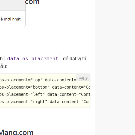
data-bs-placement
nh
để đặt vị trí
mẫu:
bs-placement
=
"top"
data-content
=
"Content"
>
Top
</
a
>
bs-placement
=
"bottom"
data-content
=
"Content"
>
Bottom
</
a
>
bs-placement
=
"left"
data-content
=
"Content"
>
Left
</
a
>
bs-placement
=
"right"
data-content
=
"Content"
>
Right
</
a
>