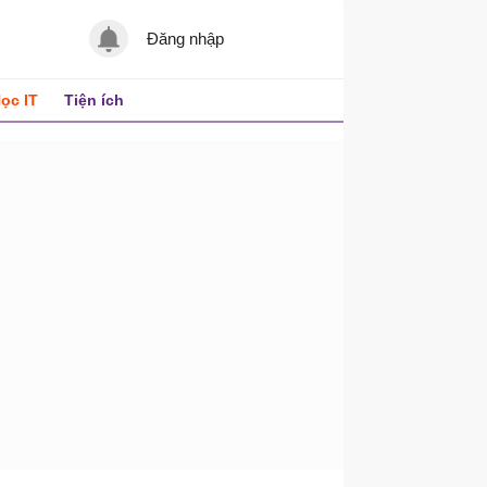
Đăng nhập
ọc IT
Tiện ích