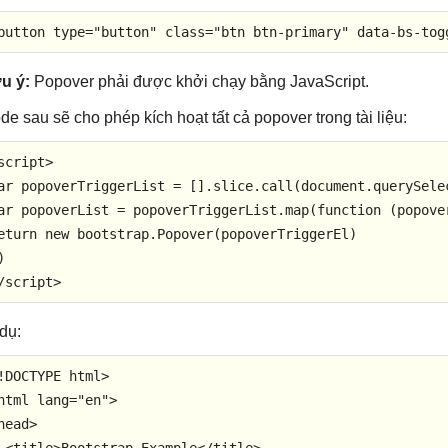
button
type
=
"button"
class
=
"btn btn-primary"
data-bs-tog
u ý:
Popover phải được khởi chạy bằng JavaScript.
de sau sẽ cho phép kích hoạt tất cả popover trong tài liệu:
script
>
ar
 popoverTriggerList = [].
slice
.
call
(
document
.
querySele
ar
 popoverList = popoverTriggerList.
map
(
function
 (
popove
eturn
new
 bootstrap.
Popover
(popoverTriggerEl)

/
script
>
 dụ:
!DOCTYPE 
html
>
html
lang
=
"en"
>
head
>