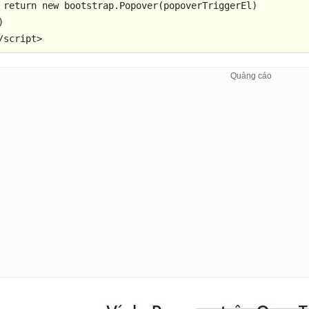
return
new
 bootstrap.
Popover
(popoverTriggerEl)

/
script
>
/
body
>
/
html
>