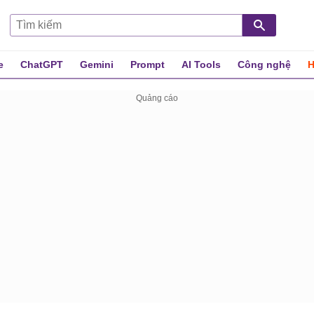
e
ChatGPT
Gemini
Prompt
AI Tools
Công nghệ
H