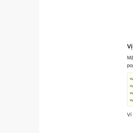
Vị
Mặ
po
<
<
<
<
Ví