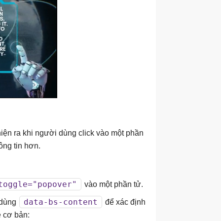
iện ra khi người dùng click vào một phần
ông tin hơn.
toggle="popover"
vào một phần tử.
data-bs-content
à dùng
để xác định
e cơ bản: