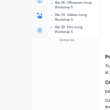
Bài 28: Offcanvas trong
Bootstrap 5
Bài 29: Utilities trong
Bootstrap 5
Bài 30: Flex trong
Bootstrap 5
Bài 31: Tạo Form trong
Bootstrap 5
Bài 32: Menu lựa chọn
Po
trong Bootstrap 5
Bài 33: Checkbox và Radio
Th
Button trong Bootstrap 5
tử
Bài 34: Range trong
Bootstrap 5
C
Bài 35: Input Group trong
Đ
Bootstrap 5
Dù
Bài 36: Form Floating
Label trong Bootstrap 5
te