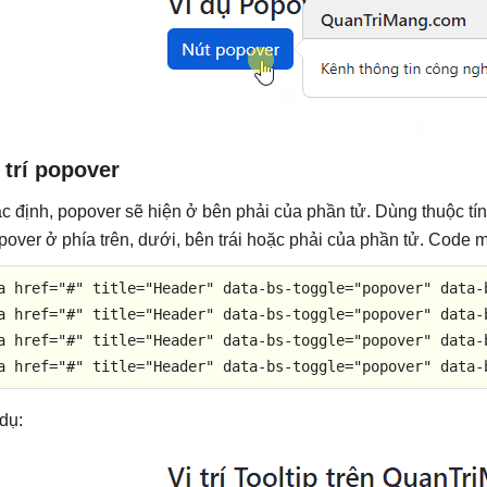
 trí popover
c định, popover sẽ hiện ở bên phải của phần tử. Dùng thuộc tí
pover ở phía trên, dưới, bên trái hoặc phải của phần tử. Code 
a
href
=
"#"
title
=
"Header"
data-bs-toggle
=
"popover"
data-
a
href
=
"#"
title
=
"Header"
data-bs-toggle
=
"popover"
data-
a
href
=
"#"
title
=
"Header"
data-bs-toggle
=
"popover"
data-
a
href
=
"#"
title
=
"Header"
data-bs-toggle
=
"popover"
data-
 dụ: