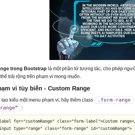
nge trong Bootstrap
là một phần tử tương tác, cho phép ngườ
 thể trải rộng trên phạm vi mong muốn.
hạm vi tùy biến - Custom Range
.form-range
 tạo kiểu một menu phạm vi, hãy thêm class
range”
:
label
for
=
"customRange"
class
=
"form-label"
>
Custom range
<
input
type
=
"range"
class
=
"form-range"
id
=
"customRange"
>