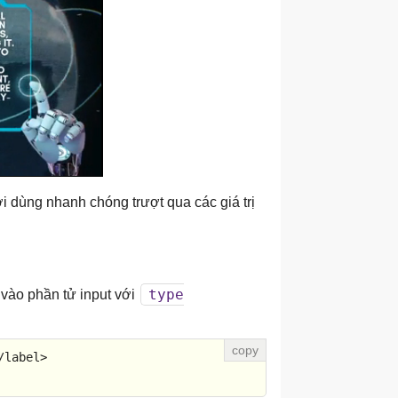
i dùng nhanh chóng trượt qua các giá trị
type
vào phần tử input với
/
label
>