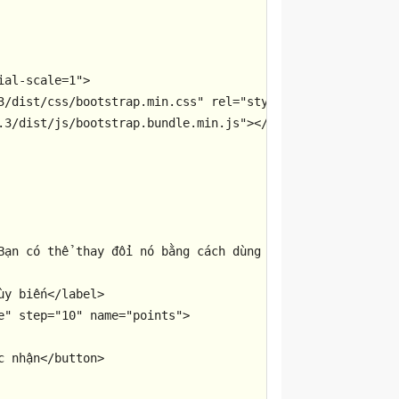
ial-scale=1"
>
3/dist/css/bootstrap.min.css"
rel
=
"stylesheet"
>
.3/dist/js/bootstrap.bundle.min.js"
>
</
script
>
Bạn có thể thay đổi nó bằng cách dùng thuộc tính step:
</
ùy biến
</
label
>
e"
step
=
"10"
name
=
"points"
>
c nhận
</
button
>