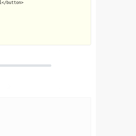
i
</
button
>