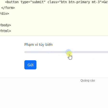
<
button
type
=
"submit"
class
=
"btn btn-primary mt-3"
>
Gử
</
form
>
/
div
>
/
body
>
/
html
>