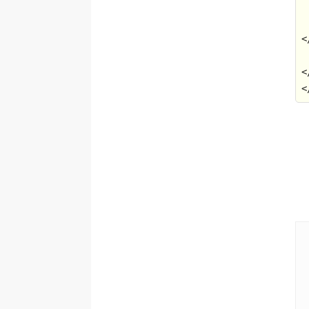
<
<
<