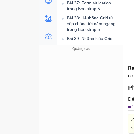
Bài 37: Form Validation
trong Bootstrap 5
Bài 38: Hệ thống Grid từ
xếp chồng tới nằm ngang
trong Bootstrap 5
Bài 39: Những kiểu Grid
cực nhỏ trong Bootstrap 5
Bài 40: Grid nhỏ trong
Bootstrap 5
Ra
Bài 41: Grid Medium trong
Bootstrap 5
có
Bài 42: Grid Large trong
P
Bootstrap 5
Để
=”
<
<