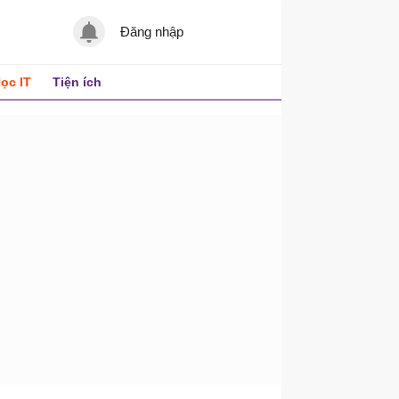
Đăng nhập
ọc IT
Tiện ích