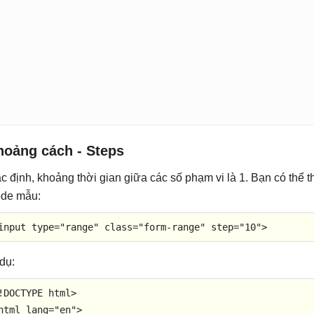
hoảng cách - Steps
c định, khoảng thời gian giữa các số phạm vi là 1. Bạn có thể t
de mẫu:
input
type
=
"range"
class
=
"form-range"
step
=
"10"
>
 dụ:
!DOCTYPE 
html
>
html
lang
=
"en"
>