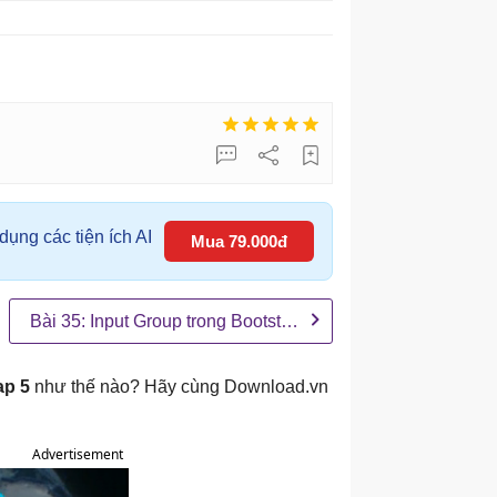
ụng các tiện ích AI
Mua 79.000đ
Bài 35: Input Group trong Bootstrap 5
ap 5
như thế nào? Hãy cùng Download.vn
Advertisement