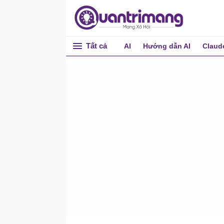
Bài 19: Cách dùng
Collapse trong Bootstrap 5
Bài 20: Navs trong
Bootstrap 5
Tất cả
AI
Hướng dẫn AI
Claud
Bài 21: Navbar trong
Bootstrap 5
Bài 22: Carousel trong
Bootstrap 5
Bài 23: Modal trong
Bootstrap 5
Bài 24: Tooltip trong
Bootstrap 5
Bài 25: Popover trong
Bootstrap 5
Bài 26: Toast trong
Bootstrap 5
Bài 27: Scrollspy trong
Bootstrap 5