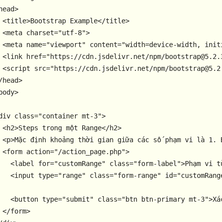
head
>
<
title
>
Bootstrap Example
</
title
>
<
meta
charset
=
"utf-8"
>
<
meta
name
=
"viewport"
content
=
"width=device-width, init
<
link
href
=
"https://cdn.jsdelivr.net/npm/bootstrap@5.2.
<
script
src
=
"https://cdn.jsdelivr.net/npm/bootstrap@5.2
/
head
>
body
>
div
class
=
"container mt-3"
>
<
h2
>
Steps trong một Range
</
h2
>
<
p
>
Mặc định khoảng thời gian giữa các số phạm vi là 1. 
<
form
action
=
"/action_page.php"
>
<
label
for
=
"customRange"
class
=
"form-label"
>
Phạm vi t
<
input
type
=
"range"
class
=
"form-range"
id
=
"customRang
<
button
type
=
"submit"
class
=
"btn btn-primary mt-3"
>
Xá
</
form
>