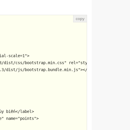
ial-scale=1"
>
3/dist/css/bootstrap.min.css"
rel
=
"stylesheet"
>
.3/dist/js/bootstrap.bundle.min.js"
>
</
script
>
ùy biến
</
label
>
e"
name
=
"points"
>