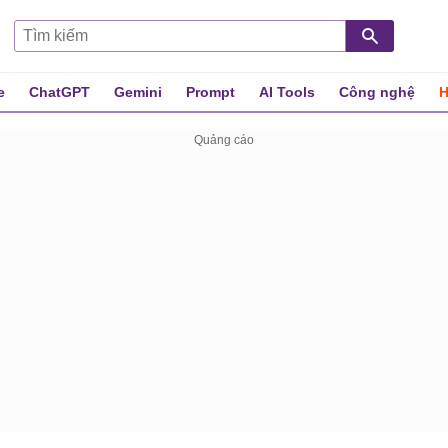
e
ChatGPT
Gemini
Prompt
AI Tools
Công nghệ
H