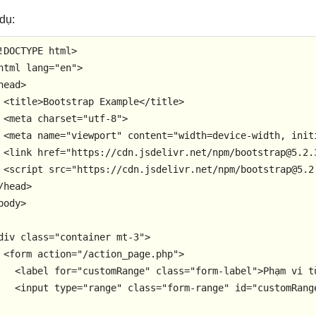
 dụ:
!DOCTYPE 
html
>
html
lang
=
"en"
>
head
>
<
title
>
Bootstrap Example
</
title
>
<
meta
charset
=
"utf-8"
>
<
meta
name
=
"viewport"
content
=
"width=device-width, init
<
link
href
=
"https://cdn.jsdelivr.net/npm/bootstrap@5.2.
<
script
src
=
"https://cdn.jsdelivr.net/npm/bootstrap@5.2
/
head
>
body
>
div
class
=
"container mt-3"
>
<
form
action
=
"/action_page.php"
>
<
label
for
=
"customRange"
class
=
"form-label"
>
Phạm vi t
<
input
type
=
"range"
class
=
"form-range"
id
=
"customRang