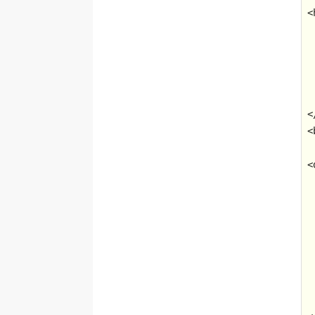
<
<
<
<