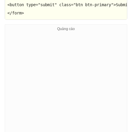
<
button
type
=
"submit"
class
=
"btn btn-primary"
>
Submit
</
form
>