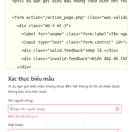
<
p
>
Ví dụ bạn gửi biểu mẫu nhưng chưa điền hết thôn
<
form
action
=
"/action_page.php"
class
=
"was-validat
<
div
class
=
"mb-3 mt-3"
>
<
label
for
=
"uname"
class
=
"form-label"
>
Tên ngườ
<
input
type
=
"text"
class
=
"form-control"
id
=
"un
<
div
class
=
"valid-feedback"
>
Hợp lệ.
</
div
>
<
div
class
=
"invalid-feedback"
>
Điền đầy đủ thôn
</
div
>
<
div
class
=
"mb-3"
>
<
label
for
=
"pwd"
class
=
"form-label"
>
Mật khẩu:
<
<
input
type
=
"password"
class
=
"form-control"
id
<
div
class
=
"valid-feedback"
>
Hợp lệ.
</
div
>
<
div
class
=
"invalid-feedback"
>
Điền đầy đủ thôn
</
div
>
<
div
class
=
"form-check mb-3"
>