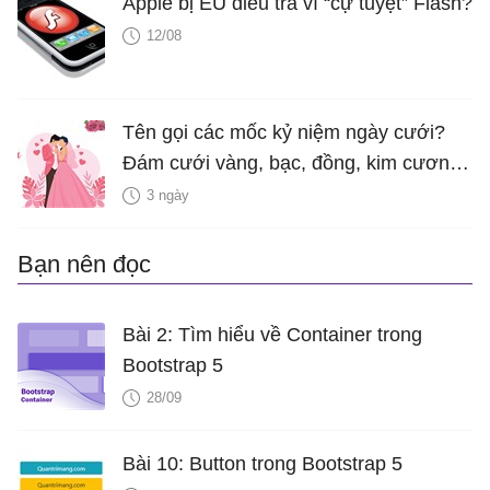
Apple bị EU điều tra vì “cự tuyệt” Flash?
12/08
Tên gọi các mốc kỷ niệm ngày cưới?
Đám cưới vàng, bạc, đồng, kim cương
là bao nhiêu năm?
3 ngày
Bạn nên đọc
Bài 2: Tìm hiểu về Container trong
Bootstrap 5
28/09
Bài 10: Button trong Bootstrap 5