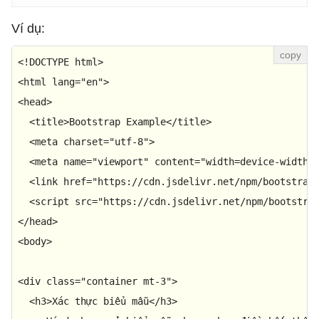
Ví dụ:
<!DOCTYPE 
html
>
<
html
lang
=
"en"
>
<
head
>
<
title
>
Bootstrap Example
</
title
>
<
meta
charset
=
"utf-8"
>
<
meta
name
=
"viewport"
content
=
"width=device-width,
<
link
href
=
"https://cdn.jsdelivr.net/npm/bootstrap
<
script
src
=
"https://cdn.jsdelivr.net/npm/bootstra
</
head
>
<
body
>
<
div
class
=
"container mt-3"
>
<
h3
>
Xác thực biểu mẫu
</
h3
>