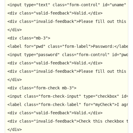
<
input
type
=
"text"
class
=
"form-control"
id
=
"uname"
p
<
div
class
=
"valid-feedback"
>
Valid.
</
div
>
<
div
class
=
"invalid-feedback"
>
Please fill out this f
</
div
>
<
div
class
=
"mb-3"
>
<
label
for
=
"pwd"
class
=
"form-label"
>
Password:
</
label
<
input
type
=
"password"
class
=
"form-control"
id
=
"pwd"
<
div
class
=
"valid-feedback"
>
Valid.
</
div
>
<
div
class
=
"invalid-feedback"
>
Please fill out this f
</
div
>
<
div
class
=
"form-check mb-3"
>
<
input
class
=
"form-check-input"
type
=
"checkbox"
id
=
"
<
label
class
=
"form-check-label"
for
=
"myCheck"
>
I agre
<
div
class
=
"valid-feedback"
>
Valid.
</
div
>
<
div
class
=
"invalid-feedback"
>
Check this checkbox to
</
div
>