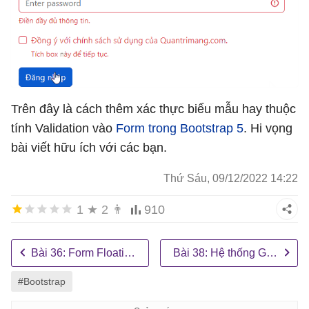
<
input
class
=
"form-check-input"
type
=
"checkbox
<
label
class
=
"form-check-label"
for
=
"myCheck"
>
<
div
class
=
"valid-feedback"
>
Hợp lệ.
</
div
>
<
div
class
=
"invalid-feedback"
>
Tích box này để 
</
div
>
<
button
type
=
"submit"
class
=
"btn btn-primary"
>
Đăng
Trên đây là cách thêm xác thực biểu mẫu hay thuộc
</
form
>
tính Validation vào
Form trong Bootstrap 5
. Hi vọng
</
div
>
bài viết hữu ích với các bạn.
</
body
>
Thứ Sáu, 09/12/2022 14:22
</
html
>
1
★
2
👨
910
Bài 36: Form Floating Label trong Bootstrap 5
Bài 38: Hệ thống Grid từ xếp chồng tới nằm ngang trong Bootstrap 5
#Bootstrap