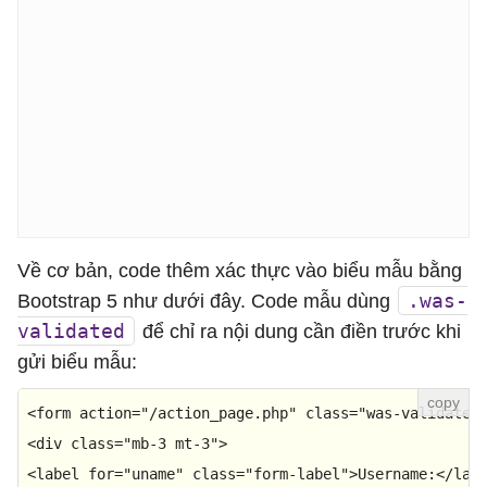
Về cơ bản, code thêm xác thực vào biểu mẫu bằng
.was-
Bootstrap 5 như dưới đây. Code mẫu dùng
validated
để chỉ ra nội dung cần điền trước khi
gửi biểu mẫu:
<
form
action
=
"/action_page.php"
class
=
"was-validated
<
div
class
=
"mb-3 mt-3"
>
<
label
for
=
"uname"
class
=
"form-label"
>
Username:
</
lab