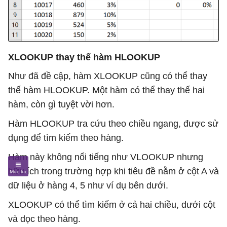
XLOOKUP thay thế hàm HLOOKUP
Như đã đề cập, hàm XLOOKUP cũng có thể thay
thế hàm HLOOKUP. Một hàm có thể thay thế hai
hàm, còn gì tuyệt vời hơn.
Hàm HLOOKUP tra cứu theo chiều ngang, được sử
dụng để tìm kiếm theo hàng.
Hàm này không nổi tiếng như VLOOKUP nhưng
hữu ích trong trường hợp khi tiêu đề nằm ở cột A và
dữ liệu ở hàng 4, 5 như ví dụ bên dưới.
XLOOKUP có thể tìm kiếm ở cả hai chiều, dưới cột
và dọc theo hàng.