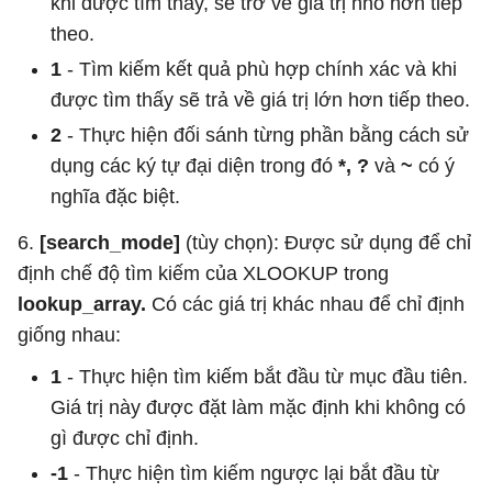
khi được tìm thấy, sẽ trở về giá trị nhỏ hơn tiếp
theo.
1
- Tìm kiếm kết quả phù hợp chính xác và khi
được tìm thấy sẽ trả về giá trị lớn hơn tiếp theo.
2
- Thực hiện đối sánh từng phần bằng cách sử
dụng các ký tự đại diện trong đó
*, ?
và
~
có ý
nghĩa đặc biệt.
6.
[search_mode]
(tùy chọn): Được sử dụng để chỉ
định chế độ tìm kiếm của XLOOKUP trong
lookup_array.
Có các giá trị khác nhau để chỉ định
giống nhau:
1
- Thực hiện tìm kiếm bắt đầu từ mục đầu tiên.
Giá trị này được đặt làm mặc định khi không có
gì được chỉ định.
-1
- Thực hiện tìm kiếm ngược lại bắt đầu từ