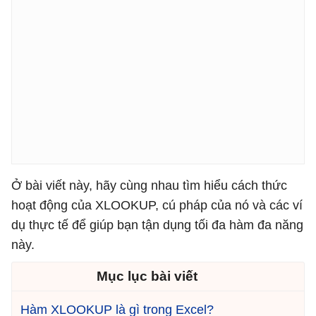
Ở bài viết này, hãy cùng nhau tìm hiểu cách thức
hoạt động của XLOOKUP, cú pháp của nó và các ví
dụ thực tế để giúp bạn tận dụng tối đa hàm đa năng
này.
Mục lục bài viết
Hàm XLOOKUP là gì trong Excel?