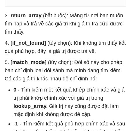
3.
return_array
(bắt buộc): Mảng từ nơi bạn muốn
tìm nạp và trả về các giá trị khi giá trị tra cứu được
tìm thấy.
4.
[if_not_found]
(tùy chọn): Khi không tìm thấy kết
quả phù hợp, đây là giá trị được trả về.
5.
[match_mode]
(tùy chọn): Đối số này cho phép
bạn chỉ định loại đối sánh mà mình đang tìm kiếm.
Có các giá trị khác nhau để chỉ định nó:
0
- Tìm kiếm một kết quả khớp chính xác và giá
trị phải khớp chính xác với giá trị trong
lookup_array.
Giá trị này cũng được đặt làm
mặc định khi không được đề cập.
-1
- Tìm kiếm kết quả phù hợp chính xác và sau