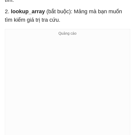
tìm.
2.
lookup_array
(bắt buộc): Mảng mà bạn muốn
tìm kiếm giá trị tra cứu.