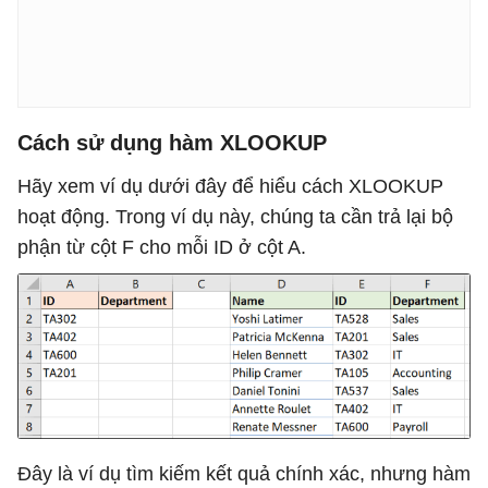
Cách sử dụng hàm XLOOKUP
Hãy xem ví dụ dưới đây để hiểu cách XLOOKUP
hoạt động. Trong ví dụ này, chúng ta cần trả lại bộ
phận từ cột F cho mỗi ID ở cột A.
Đây là ví dụ tìm kiếm kết quả chính xác, nhưng hàm