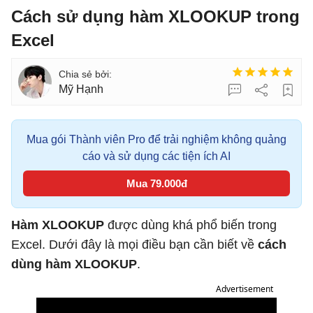
Cách sử dụng hàm XLOOKUP trong
Excel
Mỹ Hạnh
Mua gói Thành viên Pro để trải nghiệm không quảng
cáo và sử dụng các tiện ích AI
Mua 79.000đ
Hàm XLOOKUP
được dùng khá phổ biến trong
Excel. Dưới đây là mọi điều bạn cần biết về
cách
dùng hàm XLOOKUP
.
Advertisement