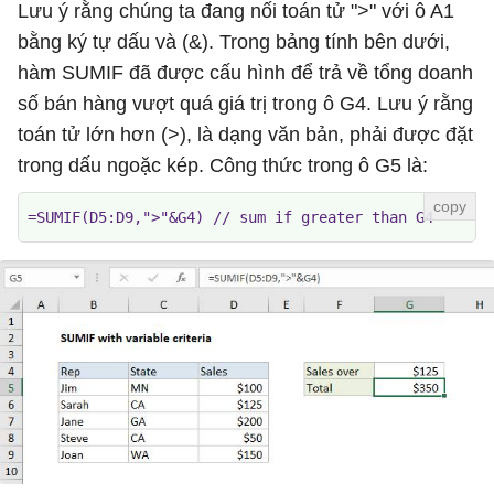
Lưu ý rằng chúng ta đang nối toán tử ">" với ô A1
bằng ký tự dấu và (&). Trong bảng tính bên dưới,
hàm SUMIF đã được cấu hình để trả về tổng doanh
số bán hàng vượt quá giá trị trong ô G4. Lưu ý rằng
toán tử lớn hơn (>), là dạng văn bản, phải được đặt
trong dấu ngoặc kép. Công thức trong ô G5 là:
=SUMIF(D5:D9,">"&G4) // sum if greater than G4