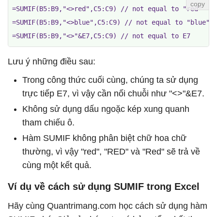
=SUMIF(B5:B9,"<>red",C5:C9) // not equal to "red"

=SUMIF(B5:B9,"<>blue",C5:C9) // not equal to "blue"

=SUMIF(B5:B9,"<>"&E7,C5:C9) // not equal to E7
Lưu ý những điều sau:
Trong công thức cuối cùng, chúng ta sử dụng
trực tiếp E7, vì vậy cần nối chuỗi như "<>"&E7.
Không sử dụng dấu ngoặc kép xung quanh
tham chiếu ô.
Hàm SUMIF không phân biệt chữ hoa chữ
thường, vì vậy "red", "RED" và "Red" sẽ trả về
cùng một kết quả.
Ví dụ về cách sử dụng SUMIF trong Excel
Hãy cùng Quantrimang.com học cách sử dụng hàm