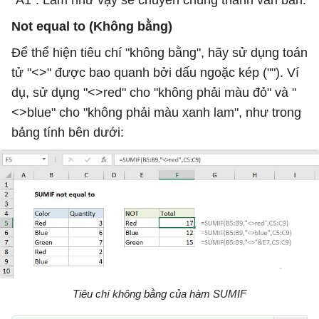
"A1". Làm như vậy sẽ chuyển chúng thành văn bản.
Not equal to (Không bằng)
Để thể hiện tiêu chí "không bằng", hãy sử dụng toán
tử "<>" được bao quanh bởi dấu ngoặc kép (""). Ví
dụ, sử dụng "<>red" cho "không phải màu đỏ" và "
<>blue" cho "không phải màu xanh lam", như trong
bảng tính bên dưới:
Tiêu chí không bằng của hàm SUMIF