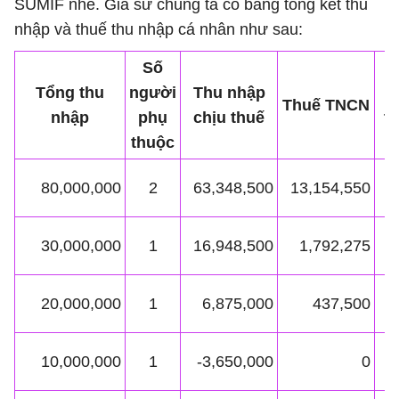
SUMIF nhé. Giả sử chúng ta có bảng tổng kết thu
nhập và thuế thu nhập cá nhân như sau:
Số
Tổng thu
người
Thu nhập
T
Thuế TNCN
nhập
phụ
chịu thuế
t
thuộc
80,000,000
2
63,348,500
13,154,550
6
30,000,000
1
16,948,500
1,792,275
2
20,000,000
1
6,875,000
437,500
1
10,000,000
1
-3,650,000
0