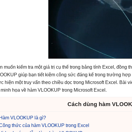
n muốn kiểm tra một giá trị cụ thể trong bảng tính Excel, đồng t
OOKUP giúp bạn tiết kiệm công sức đáng kể trong trường hợp nà
ực hiện một truy vấn theo chiều dọc trong Microsoft Excel. Bài vi
 minh họa về hàm VLOOKUP trong Microsoft Excel.
Cách dùng hàm VLOO
Hàm VLOOKUP là gì?
Công thức của hàm VLOOKUP trong Excel