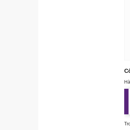
C
Hà
Tr