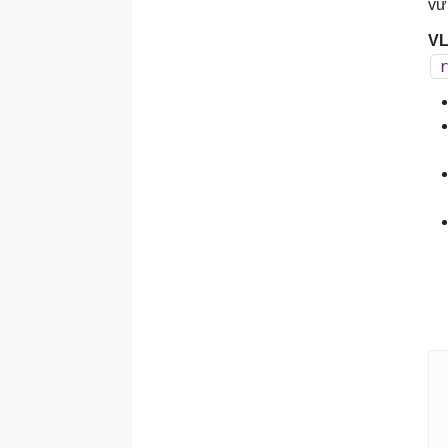
vữ
VL