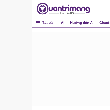
Tất cả
AI
Hướng dẫn AI
Claud