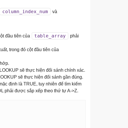
column_index_num
và
table_array
Cột đầu tiên của
phải
xuất, trong đó cột đầu tiên của
khớp.
VLOOKUP sẽ thực hiện đối sánh chính xác.
LOOKUP sẽ thực hiện đối sánh gần đúng.
mặc định là TRUE, tuy nhiên để tìm kiếm
DL phải được sắp xếp theo thứ tự A->Z.