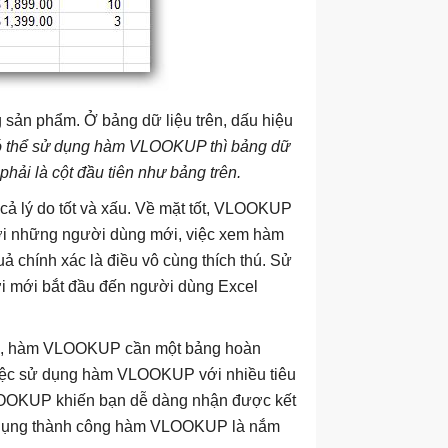
 sản phẩm. Ở bảng dữ liệu trên, dấu hiệu
ó thể sử dụng hàm VLOOKUP thì bảng dữ
hải là cột đầu tiên như bảng trên.
 cả lý do tốt và xấu. Về mặt tốt, VLOOKUP
 với những người dùng mới, việc xem hàm
 chính xác là điều vô cùng thích thú. Sử
i mới bắt đầu đến người dùng Excel
), hàm VLOOKUP cần một bảng hoàn
ho việc sử dụng hàm VLOOKUP với nhiều tiêu
 VLOOKUP khiến bạn dễ dàng nhận được kết
ử dụng thành công hàm VLOOKUP là nắm