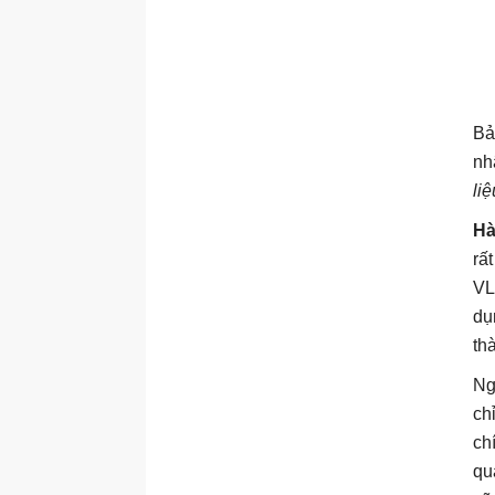
Hàm MID
Hàm RIGHT
Hàm TEXT
Hàm TRIM
Bả
nh
li
H
rấ
VL
dụ
th
Ng
ch
ch
qu