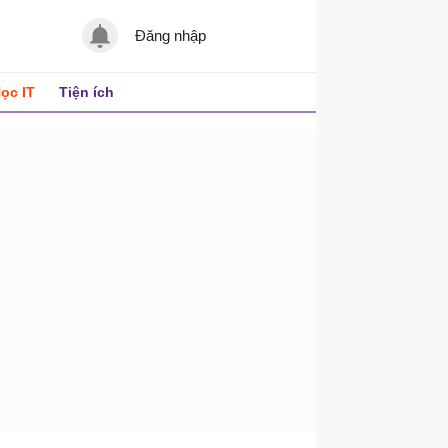
Đăng nhập
ọc IT
Tiện ích