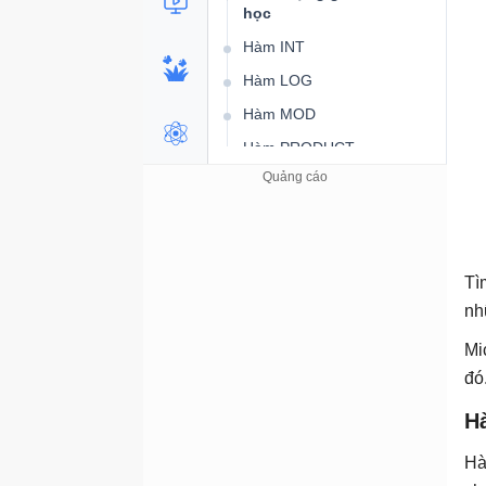
học
Hàm INT
Hàm LOG
Hàm MOD
Hàm PRODUCT
Hàm Round
Hàm SUBTOTAL
Hàm SUM
Hàm SUMIF
Tì
nh
Hàm SUMIFS
Hàm SUMPRODUCT
Mi
đó
Hàm thống kê
Hàm AVERAGE
H
Hàm COUNT
Hà
Hàm COUNTA