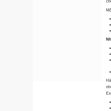
ch
Hàm COUNTIF
Mộ
Hàm COUNTIFS
Hàm MAX
Hàm văn bản
Hàm CONCATENATE
Nh
Hàm FIND
Hàm LEFT
Hàm LEN
Hàm MID
Hàm RIGHT
Hà
Hàm TEXT
nh
Hàm TRIM
Ex