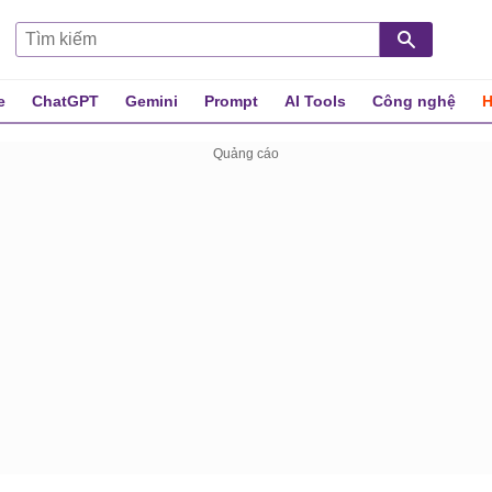
e
ChatGPT
Gemini
Prompt
AI Tools
Công nghệ
H