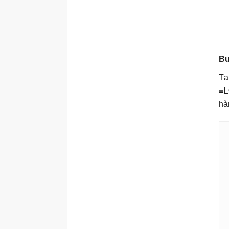
Bư
Tạ
=L
hà