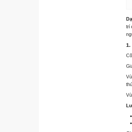
Dạ
tr
ng
1.
Cô
Giá
Vù
th
Vù
Lư