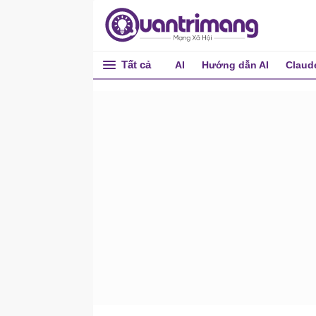
Hàm VLOOKUP
Hàm MATCH
Hàm CHOOSE
Tất cả
AI
Hướng dẫn AI
Claud
Hàm DATE
Hàm DAYS
Hàm FIND
Hàm INDEX
Hàm ngày tháng, thời
gian
Hàm DATE
Hàm DATEDIF
Hàm TODAY
Hàm Weekday
Hàm Logic
Hàm AND