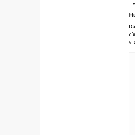
H
Dạ
cù
vi