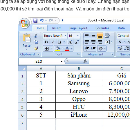
úng ta sẽ áp dụng với bảng thống kê dưới đây. Chẳng hạn bạn
500,000 thì sẽ tìm loại điện thoại nào. Và muốn tìm điện thoại tro