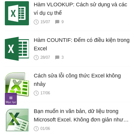
Hàm VLOOKUP: Cách sử dụng và các
ví dụ cụ thể
15/07
9
Hàm COUNTIF: Đếm có điều kiện trong
Excel
28/07
3
Cách sửa lỗi công thức Excel không
nhảy
17/06
Bạn muốn in văn bản, dữ liệu trong
Microsoft Excel. Không đơn giản như
Word hay PDF đâu nhé! Hãy đọc bài
01/06