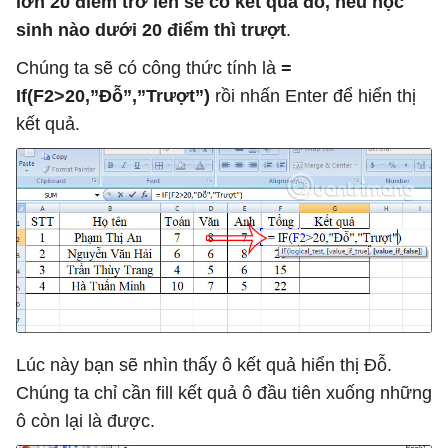
lớn 20 điểm trở lên sẽ có kết quả đỗ, nếu học
sinh nào dưới 20 điểm thì trượt
.
Chúng ta sẽ có công thức tính là
=
If(F2>20,”Đỗ”,”Trượt”)
rồi nhấn Enter để hiển thị
kết quả.
Lúc này bạn sẽ nhìn thấy ô kết quả hiển thị Đỗ.
Chúng ta chỉ cần fill kết quả ô đầu tiên xuống những
ô còn lại là được.