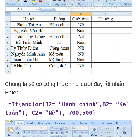
Chúng ta sẽ có công thức như dưới đây rồi nhấn
Enter.
=If(and(or(B2= “Hành chính”,B2= “Kế
toán”), C2= “Nữ”), 700,500)