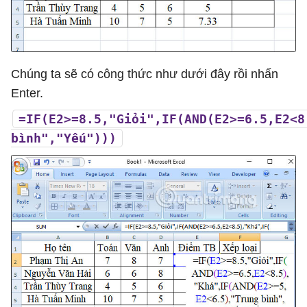
Chúng ta sẽ có công thức như dưới đây rồi nhấn
Enter.
=IF(E2>=8.5,"Giỏi",IF(AND(E2>=6.5,E2<8
bình","Yếu")))