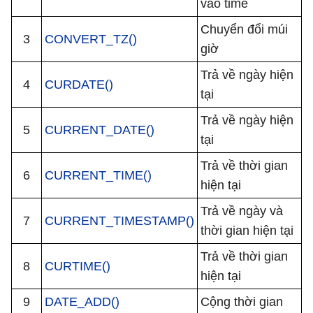
vào time
Chuyển đổi múi
3
CONVERT_TZ()
giờ
Trả về ngày hiện
4
CURDATE()
tại
Trả về ngày hiện
5
CURRENT_DATE()
tại
Trả về thời gian
6
CURRENT_TIME()
hiện tại
Trả về ngày và
7
CURRENT_TIMESTAMP()
thời gian hiện tại
Trả về thời gian
8
CURTIME()
hiện tại
9
DATE_ADD()
Cộng thời gian