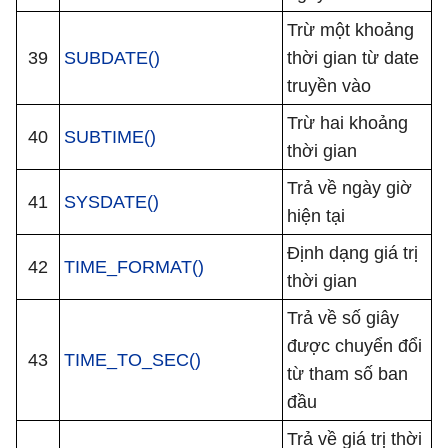
Trừ một khoảng
39
SUBDATE()
thời gian từ date
truyền vào
Trừ hai khoảng
40
SUBTIME()
thời gian
Trả về ngày giờ
41
SYSDATE()
hiện tại
Định dạng giá trị
42
TIME_FORMAT()
thời gian
Trả về số giây
được chuyển đổi
43
TIME_TO_SEC()
từ tham số ban
đầu
Trả về giá trị thời