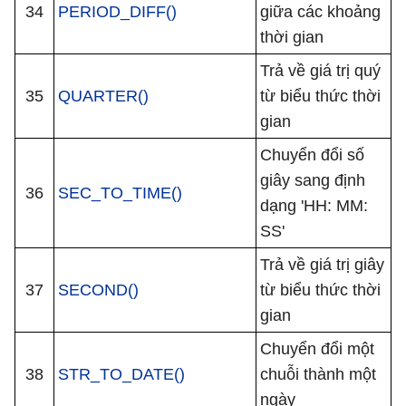
34
PERIOD_DIFF()
giữa các khoảng
thời gian
Trả về giá trị quý
35
QUARTER()
từ biểu thức thời
gian
Chuyển đổi số
giây sang định
36
SEC_TO_TIME()
dạng 'HH: MM:
SS'
Trả về giá trị giây
37
SECOND()
từ biểu thức thời
gian
Chuyển đổi một
38
STR_TO_DATE()
chuỗi thành một
ngày