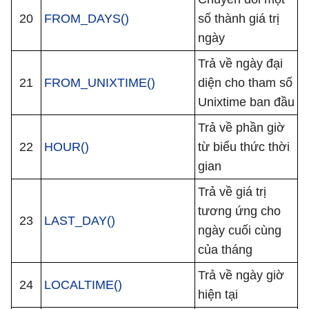
20
FROM_DAYS()
số thành giá trị
ngày
Trả về ngày đại
21
FROM_UNIXTIME()
diện cho tham số
Unixtime ban đầu
Trả về phần giờ
22
HOUR()
từ biểu thức thời
gian
Trả về giá trị
tương ứng cho
23
LAST_DAY()
ngày cuối cùng
của tháng
Trả về ngày giờ
24
LOCALTIME()
hiện tại