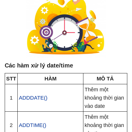
Các hàm xử lý date/time
STT
HÀM
MÔ TẢ
Thêm một
1
ADDDATE()
khoảng thời gian
vào date
Thêm một
2
ADDTIME()
khoảng thời gian