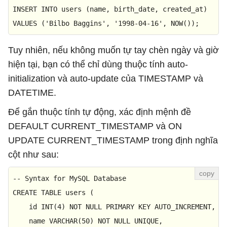
INSERT
INTO
VALUES
 (
'Bilbo Baggins'
, 
'1998-04-16'
, NOW());
Tuy nhiên, nếu không muốn tự tay chèn ngày và giờ
hiện tại, bạn có thể chỉ dùng thuộc tính auto-
initialization và auto-update của TIMESTAMP và
DATETIME.
Để gắn thuộc tính tự động, xác định mệnh đề
DEFAULT CURRENT_TIMESTAMP và ON
UPDATE CURRENT_TIMESTAMP trong định nghĩa
cột như sau:
-- Syntax for MySQL Database 
CREATE
TABLE
 users (

    id 
INT
(
4
) 
NOT
NULL
PRIMARY
 KEY AUTO_INCREMENT,

    name 
VARCHAR
(
50
) 
NOT
NULL
UNIQUE
,
