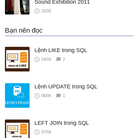
Sound Exhibition 2011
25/05
Bạn nên đọc
Lệnh LIKE trong SQL
14/04
2
Lệnh UPDATE trong SQL
06/06
1
LEFT JOIN trong SQL
07/04