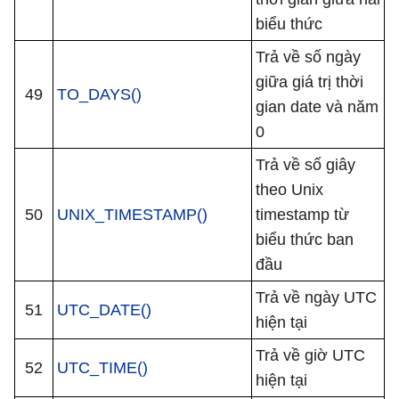
biểu thức
Trả về số ngày
giữa giá trị thời
49
TO_DAYS()
gian date và năm
0
Trả về số giây
theo Unix
50
UNIX_TIMESTAMP()
timestamp từ
biểu thức ban
đầu
Trả về ngày UTC
51
UTC_DATE()
hiện tại
Trả về giờ UTC
52
UTC_TIME()
hiện tại