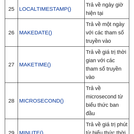
Trả về ngày giờ
25
LOCALTIMESTAMP()
hiện tại
Trả về một ngày
26
MAKEDATE()
với các tham số
truyền vào
Trả về giá trị thời
gian với các
27
MAKETIME()
tham số truyền
vào
Trả về
microsecond từ
28
MICROSECOND()
biểu thức ban
đầu
Trả về giá trị phút
29
MINUTE()
từ biểu thức thời