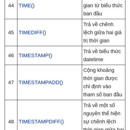
44
TIME()
gian từ biểu thức
ban đầu
Trả về chênh
45
TIMEDIFF()
lệch giữa hai giá
trị thời gian
Trả về biểu thức
46
TIMESTAMP()
datetime
Cộng khoảng
thời gian được
47
TIMESTAMPADD()
chỉ định vào
tham số ban đầu
Trả về một số
nguyên thể hiện
48
TIMESTAMPDIFF()
sự chênh lệch
thời gian giữa hai