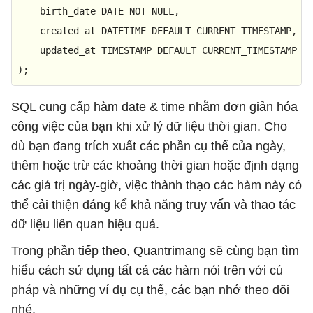
    birth_date 
DATE
NOT
NULL
,

    created_at DATETIME 
DEFAULT
CURRENT_TIMESTAMP
,

    updated_at 
TIMESTAMP
DEFAULT
CURRENT_TIMESTAMP
O
);
SQL cung cấp hàm date & time nhằm đơn giản hóa
công việc của bạn khi xử lý dữ liệu thời gian. Cho
dù bạn đang trích xuất các phần cụ thể của ngày,
thêm hoặc trừ các khoảng thời gian hoặc định dạng
các giá trị ngày-giờ, việc thành thạo các hàm này có
thể cải thiện đáng kể khả năng truy vấn và thao tác
dữ liệu liên quan hiệu quả.
Trong phần tiếp theo, Quantrimang sẽ cùng bạn tìm
hiểu cách sử dụng tất cả các hàm nói trên với cú
pháp và những ví dụ cụ thể, các bạn nhớ theo dõi
nhé.