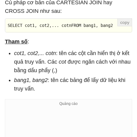
Cú pháp cơ bản của CARTESIAN JOIN hay
CROSS JOIN như sau:
SELECT
 cot1, cot2,... cotnFROM bang1, bang2
Tham số
:
cot1, cot2,... cotn
: tên các cột cần hiển thị ở kết
quả truy vấn. Các
cot
được ngăn cách với nhau
bằng dấu phẩy (,)
bang1, bang2
: tên các bảng để lấy dữ liệu khi
truy vấn.