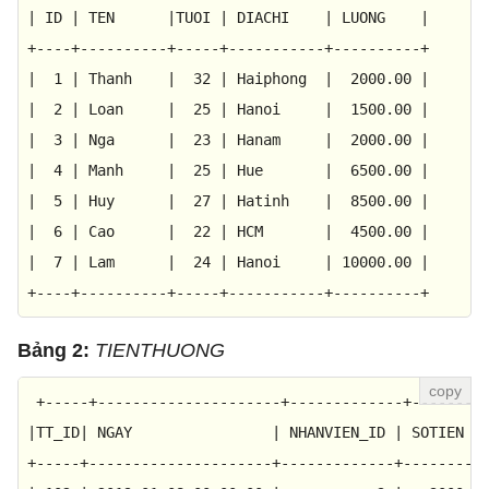
|
ID
|
TEN
|TUOI
|
DIACHI
|
LUONG
|
+----+----------+-----+-----------+----------+
|
1
|
Thanh
|
32
|
Haiphong
|
2000.00
|
|
2
|
Loan
|
25
|
Hanoi
|
1500.00
|
|
3
|
Nga
|
23
|
Hanam
|
2000.00
|
|
4
|
Manh
|
25
|
Hue
|
6500.00
|
|
5
|
Huy
|
27
|
Hatinh
|
8500.00
|
|
6
|
Cao
|
22
|
HCM
|
4500.00
|
|
7
|
Lam
|
24
|
Hanoi
|
10000.00
|
+----+----------+-----+-----------+----------+
Bảng 2:
TIENTHUONG
+-----+---------------------+-------------+--------
|TT_ID|
NGAY
|
NHANVIEN_ID
|
SOTIEN
|
+-----+---------------------+-------------+--------+