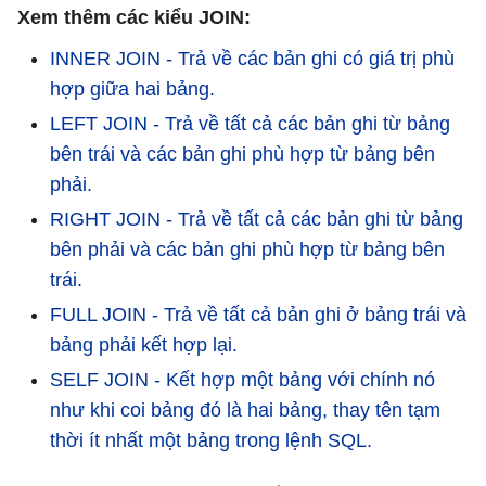
|
5
|
Huy
|
2060
|
2018-12-20 00:00:00
|
Xem thêm các kiểu JOIN:
|
6
|
Cao
|
3000
|
2019-01-08 00:00:00
|
INNER JOIN - Trả về các bản ghi có giá trị phù
|
6
|
Cao
|
1500
|
2019-01-08 00:00:00
|
hợp giữa hai bảng.
|
6
|
Cao
|
1560
|
2019-02-20 00:00:00
|
LEFT JOIN - Trả về tất cả các bản ghi từ bảng
|
6
|
Cao
|
2060
|
2018-12-20 00:00:00
|
bên trái và các bản ghi phù hợp từ bảng bên
|
7
|
Lam
|
3000
|
2019-01-08 00:00:00
|
phải.
|
7
|
Lam
|
1500
|
2019-01-08 00:00:00
|
RIGHT JOIN - Trả về tất cả các bản ghi từ bảng
|
7
|
Lam
|
1560
|
2019-02-20 00:00:00
|
bên phải và các bản ghi phù hợp từ bảng bên
|
7
|
Lam
|
2060
|
2018-12-20 00:00:00
|
trái.
+----+----------+--------+---------------------+
FULL JOIN - Trả về tất cả bản ghi ở bảng trái và
bảng phải kết hợp lại.
SELF JOIN - Kết hợp một bảng với chính nó
như khi coi bảng đó là hai bảng, thay tên tạm
thời ít nhất một bảng trong lệnh SQL.