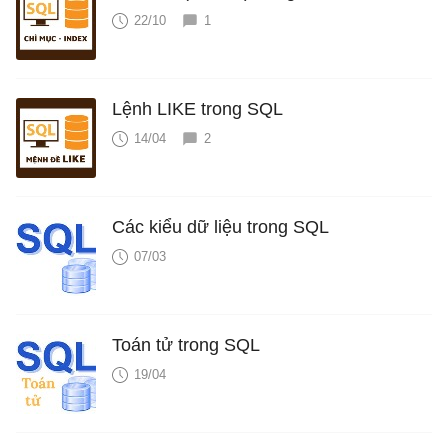
22/10
1
Lệnh LIKE trong SQL
14/04
2
Các kiểu dữ liệu trong SQL
07/03
Toán tử trong SQL
19/04