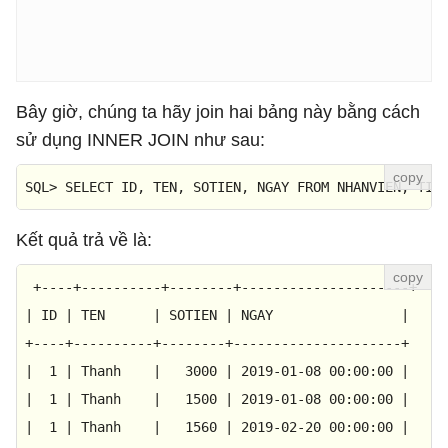
Bây giờ, chúng ta hãy join hai bảng này bằng cách
sử dụng INNER JOIN như sau:
SQL
>
SELECT
 ID, TEN, SOTIEN, NGAY 
FROM
 NHANVIEN, TIE
Kết quả trả về là:
+----+----------+--------+---------------------+
|
ID
|
TEN
|
SOTIEN
|
NGAY
|
+----+----------+--------+---------------------+
|
1
|
Thanh
|
3000
|
2019-01-08 00:00:00
|
|
1
|
Thanh
|
1500
|
2019-01-08 00:00:00
|
|
1
|
Thanh
|
1560
|
2019-02-20 00:00:00
|