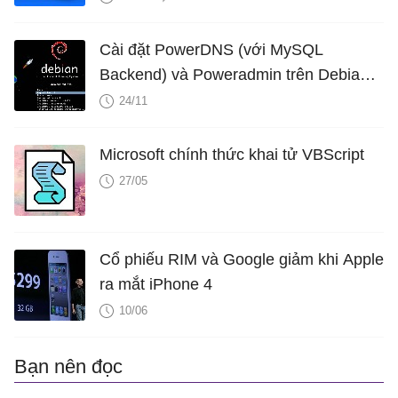
Cài đặt PowerDNS (với MySQL
Backend) và Poweradmin trên Debian
Squeeze
24/11
Microsoft chính thức khai tử VBScript
27/05
Cổ phiếu RIM và Google giảm khi Apple
ra mắt iPhone 4
10/06
Bạn nên đọc