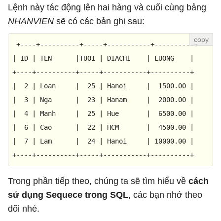
Lệnh này tác động lên hai hàng và cuối cùng bảng
NHANVIEN
sẽ có các bản ghi sau:
+----+----------+-----+-----------+----------+
|
ID
|
TEN
|TUOI
|
DIACHI
|
LUONG
|
+----+----------+-----+-----------+----------+
|
2
|
Loan
|
25
|
Hanoi
|
1500.00
|
|
3
|
Nga
|
23
|
Hanam
|
2000.00
|
|
4
|
Manh
|
25
|
Hue
|
6500.00
|
|
6
|
Cao
|
22
|
HCM
|
4500.00
|
|
7
|
Lam
|
24
|
Hanoi
|
10000.00
|
+----+----------+-----+-----------+----------+
Trong phần tiếp theo, chúng ta sẽ tìm hiểu về
cách
sử dụng Sequece trong SQL
, các bạn nhớ theo
dõi nhé.