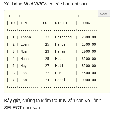
Xét bảng
NHANVIEN
có các bản ghi sau:
+----+----------+-----+-----------+----------+
|
ID
|
TEN
|TUOI
|
DIACHI
|
LUONG
|
+----+----------+-----+-----------+----------+
|
1
|
Thanh
|
32
|
Haiphong
|
2000.00
|
|
2
|
Loan
|
25
|
Hanoi
|
1500.00
|
|
3
|
Nga
|
23
|
Hanam
|
2000.00
|
|
4
|
Manh
|
25
|
Hue
|
6500.00
|
|
5
|
Huy
|
27
|
Hatinh
|
8500.00
|
|
6
|
Cao
|
22
|
HCM
|
4500.00
|
|
7
|
Lam
|
24
|
Hanoi
|
10000.00
|
+----+----------+-----+-----------+----------+
Bây giờ, chúng ta kiểm tra truy vấn con với lệnh
SELECT như sau: