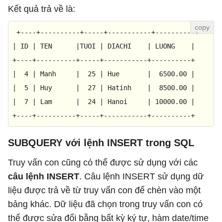
Kết quả trả về là:
 +
----+----------+-----+-----------+----------+
| ID | TEN      |TUOI | DIACHI    | LUONG    |

+
----+----------+-----+-----------+----------+
|  
4
 | Manh     |  
25
 | Hue       |  
6500.00
 |

|  
5
 | Huy      |  
27
 | Hatinh    |  
8500.00
 |

|  
7
 | Lam      |  
24
 | Hanoi     | 
10000.00
 |

+
----+----------+-----+-----------+----------+
SUBQUERY với lệnh INSERT trong SQL
Truy vấn con cũng có thể được sử dụng với các
câu lệnh INSERT
. Câu lệnh INSERT sử dụng dữ
liệu được trả về từ truy vấn con để chèn vào một
bảng khác. Dữ liệu đã chọn trong truy vấn con có
thể được sửa đổi bằng bất kỳ ký tự, hàm date/time