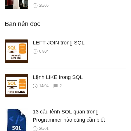
25/05
Bạn nên đọc
LEFT JOIN trong SQL
07/04
Lệnh LIKE trong SQL
14/04
2
13 câu lệnh SQL quan trọng
Programmer nào cũng cần biết
20/01