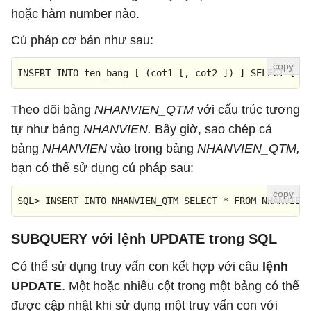
hoặc hàm number nào.
Cú pháp cơ bản như sau:
INSERT INTO ten_bang 
[ (cot1 [, cot2 ]
) ] SELECT 
[ *
Theo dõi bảng
NHANVIEN_QTM
với cấu trúc tương
tự như bảng
NHANVIEN.
Bây giờ, sao chép cả
bảng
NHANVIEN
vào trong bảng
NHANVIEN_QTM,
bạn có thể sử dụng cú pháp sau:
SQL
>
INSERT
INTO
 NHANVIEN_QTM 
SELECT
*
FROM
 NHANVIEN
SUBQUERY với lệnh UPDATE trong SQL
Có thể sử dụng truy vấn con kết hợp với câu
lệnh
UPDATE
. Một hoặc nhiều cột trong một bảng có thể
được cập nhật khi sử dụng một truy vấn con với