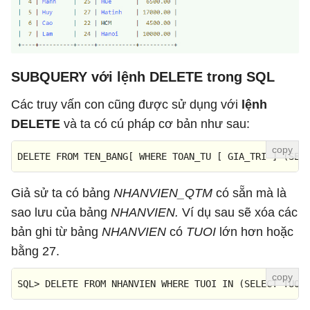
SUBQUERY với lệnh DELETE trong SQL
Các truy vấn con cũng được sử dụng với
lệnh
DELETE
và ta có cú pháp cơ bản như sau:
DELETE
FROM
 TEN_BANG[ 
WHERE
 TOAN_TU [ GIA_TRI ] (
SEL
Giả sử ta có bảng
NHANVIEN_QTM
có sẵn mà là
sao lưu của bảng
NHANVIEN.
Ví dụ sau sẽ xóa các
bản ghi từ bảng
NHANVIEN
có
TUOI
lớn hơn hoặc
bằng 27.
SQL
>
DELETE
FROM
 NHANVIEN 
WHERE
 TUOI 
IN
 (
SELECT
 TUOI