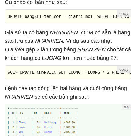
Cú pháp cơ bản như sau:
UPDATE
 bangSET ten_cot 
=
 giatri_moi[ 
WHERE
 TOAN_TU [
Giả sử ta có bảng
NHANVIEN_QTM
có sẵn là bảng
sao lưu của
NHANVIEN.
Ví dụ sau cập nhật
LUONG
gấp 2 lần trong bảng
NHANVIEN
cho tất cả
khách hàng có
LUONG
lớn hơn hoặc bằng 27:
SQL
>
UPDATE
 NHANVIEN 
SET
 LUONG 
=
 LUONG 
*
2
WHERE
 TUO
Lệnh này tác động lên hai hàng và cuối cùng bảng
NHANVIEN
sẽ có các bản ghi sau: