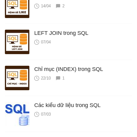
14/04
2
LEFT JOIN trong SQL
07/04
Chỉ mục (INDEX) trong SQL
22/10
1
Các kiểu dữ liệu trong SQL
07/03