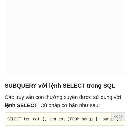
SUBQUERY với lệnh SELECT trong SQL
Các truy vấn con thường xuyên được sử dụng với
lệnh SELECT
.
Cú pháp cơ bản như sau:
SELECT ten_cot 
[, ten_cot ]
FROM
 bang1 
[, bang2 ]
WHER