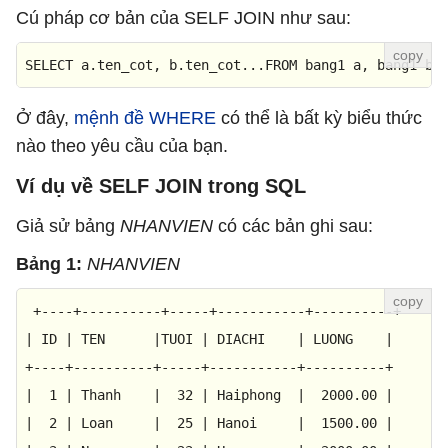
Cú pháp cơ bản của SELF JOIN như sau:
SELECT
 a.ten_cot, b.ten_cot...
FROM
 bang1 a, bang1 bW
Ở đây,
mệnh đề WHERE
có thể là bất kỳ biểu thức
nào theo yêu cầu của bạn.
Ví dụ về SELF JOIN trong SQL
Giả sử bảng
NHANVIEN
có các bản ghi sau:
Bảng 1:
NHANVIEN
+----+----------+-----+-----------+----------+
|
ID
|
TEN
|TUOI
|
DIACHI
|
LUONG
|
+----+----------+-----+-----------+----------+
|
1
|
Thanh
|
32
|
Haiphong
|
2000.00
|
|
2
|
Loan
|
25
|
Hanoi
|
1500.00
|