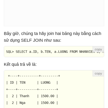
Bây giờ, chúng ta hãy join hai bảng này bằng cách
sử dụng SELF JOIN như sau:
SQL> SELECT 
a
.ID
, 
b
.TEN
, 
a
.LUONG
FROM
 NHANVIEN 
a
, NH
Kết quả trả về là:
+----+----------+---------+
|
ID
|
TEN
|
LUONG
|
+----+----------+---------+
|
2
|
Thanh
|
1500.00
|
|
2
|
Nga
|
1500.00
|