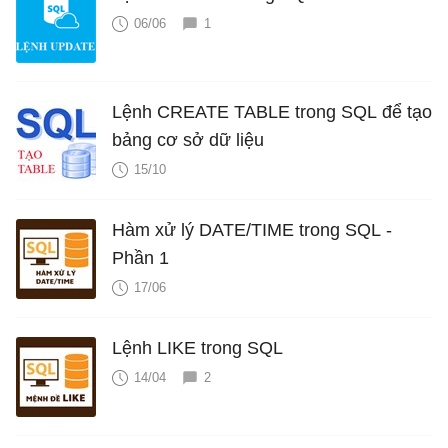
06/06
1
Lệnh CREATE TABLE trong SQL để tạo
bảng cơ sở dữ liệu
15/10
Hàm xử lý DATE/TIME trong SQL -
Phần 1
17/06
Lệnh LIKE trong SQL
14/04
2