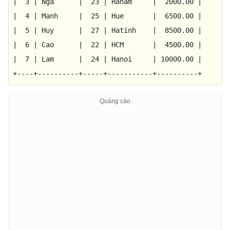
|
3
|
Nga
|
23
|
Hanam
|
2000.00
|
|
4
|
Manh
|
25
|
Hue
|
6500.00
|
|
5
|
Huy
|
27
|
Hatinh
|
8500.00
|
|
6
|
Cao
|
22
|
HCM
|
4500.00
|
|
7
|
Lam
|
24
|
Hanoi
|
10000.00
|
+----+----------+-----+-----------+----------+