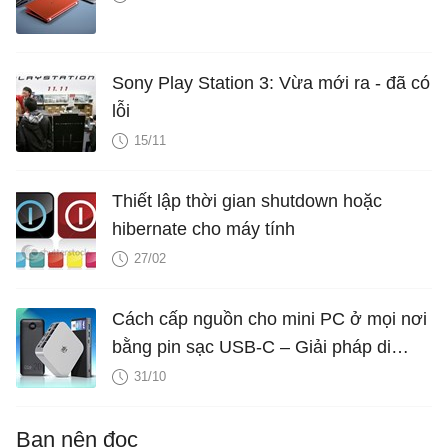
Sony Play Station 3: Vừa mới ra - đã có
lỗi
15/11
Thiết lập thời gian shutdown hoặc
hibernate cho máy tính
27/02
Cách cấp nguồn cho mini PC ở mọi nơi
bằng pin sạc USB-C – Giải pháp di
động và linh hoạt
31/10
Bạn nên đọc