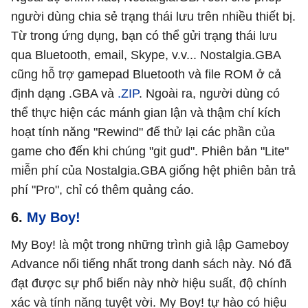
người dùng chia sẻ trạng thái lưu trên nhiều thiết bị.
Từ trong ứng dụng, bạn có thể gửi trạng thái lưu
qua Bluetooth, email, Skype, v.v... Nostalgia.GBA
cũng hỗ trợ gamepad Bluetooth và file ROM ở cả
định dạng .GBA và
.ZIP
. Ngoài ra, người dùng có
thể thực hiện các mánh gian lận và thậm chí kích
hoạt tính năng "Rewind" để thử lại các phần của
game cho đến khi chúng "git gud". Phiên bản "Lite"
miễn phí của Nostalgia.GBA giống hệt phiên bản trả
phí "Pro", chỉ có thêm quảng cáo.
6.
My Boy!
My Boy! là một trong những trình giả lập Gameboy
Advance nổi tiếng nhất trong danh sách này. Nó đã
đạt được sự phổ biến này nhờ hiệu suất, độ chính
xác và tính năng tuyệt vời. My Boy! tự hào có hiệu