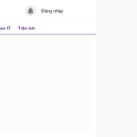
Đăng nhập
ọc IT
Tiện ích