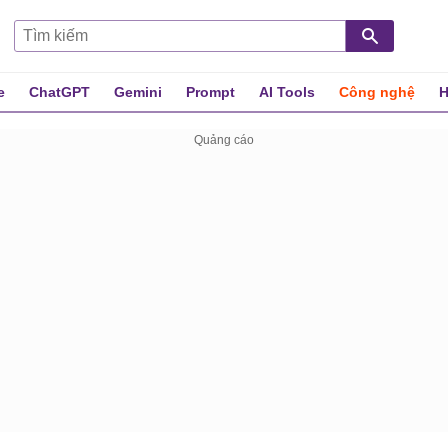
e
ChatGPT
Gemini
Prompt
AI Tools
Công nghệ
H