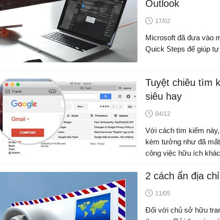
Outlook
17/02
Microsoft đã đưa vào mộ
Quick Steps để giúp tự
Tuyệt chiêu tìm 
siêu hay
04/12
Với cách tìm kiếm này, 
kèm tưởng như đã mất,
công việc hữu ích khác
2 cách ẩn địa ch
11/05
Đối với chủ sở hữu tra