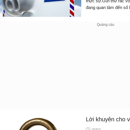
thực sự.Gửi thư rác với địa chỉ quảng cáo hay kinh doanh... Nếu bạn
đang quan tâm đến s
Lời khuyên cho v
30/03