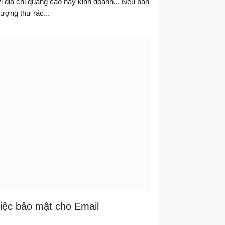
ố lượng thư rác...
iệc bảo mật cho Email