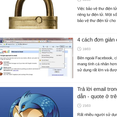
Việc bảo vệ thư điện tử
riêng tư điện tử. Một s
bảo vệ thư điện tử 
4 cách đơn giản
18/03
Bên ngoài Facebook, c
mang tính cá nhân hơn hòm thư email. Hiện email có số lượng người
sử dụng rất lớn và được dự đoán sẽ đạt con số 1,6 tỉ người dùng
email trong năm 2011.
Trả lời email tro
dẫn - quote ở tr
15/03
Rất nhiều người sử dụn