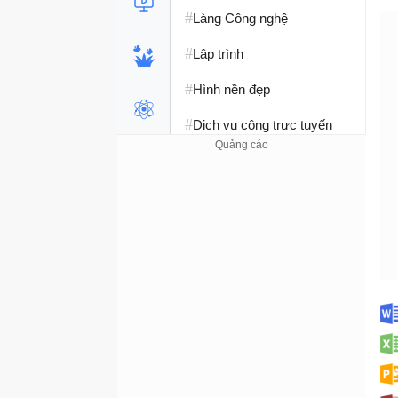
#
Làng Công nghệ
#
Lập trình
#
Hình nền đẹp
#
Dịch vụ công trực tuyến
#
Dịch vụ nhà mạng
#
Ví điện tử - Ngân hàng
#
Chụp ảnh - Quay phim
#
Raspberry Pi
#
Đồng hồ thông minh
#
Nền tảng Web