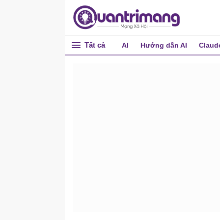
Tất cả
AI
Hướng dẫn AI
Claud