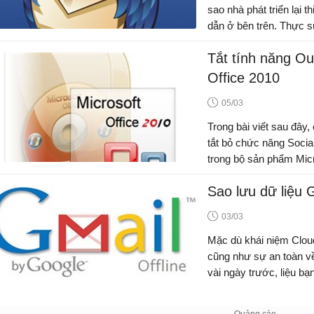
sao nhà phát triển lại th
dẫn ở bên trên. Thực sự
toàn khác biệt với hầu 
Tắt tính năng Ou
client...
Office 2010
05/03
Trong bài viết sau đây,
tắt bỏ chức năng Socia
trong bộ sản phẩm Micr
Outlook...
Sao lưu dữ liệu 
03/03
Mặc dù khái niệm Cloud
cũng như sự an toàn v
vài ngày trước, liệu b
sự cố nào nữa?