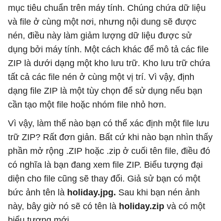
mục tiêu chuẩn trên máy tính. Chúng chứa dữ liệu
và file ở cùng một nơi, nhưng nội dung sẽ được
nén, điều này làm giảm lượng dữ liệu được sử
dụng bởi máy tính. Một cách khác để mô tả các file
ZIP là dưới dạng một kho lưu trữ. Kho lưu trữ chứa
tất cả các file nén ở cùng một vị trí. Vì vậy, định
dạng file ZIP là một tùy chọn để sử dụng nếu bạn
cần tạo một file hoặc nhóm file nhỏ hơn.
Vì vậy, làm thế nào bạn có thể xác định một file lưu
trữ ZIP? Rất đơn giản. Bất cứ khi nào bạn nhìn thấy
phần mở rộng .ZIP hoặc .zip ở cuối tên file, điều đó
có nghĩa là bạn đang xem file ZIP. Biểu tượng đại
diện cho file cũng sẽ thay đổi. Giả sử bạn có một
bức ảnh tên là
holiday.jpg.
Sau khi bạn nén ảnh
này, bây giờ nó sẽ có tên là
holiday.zip
và có một
biểu tượng mới.