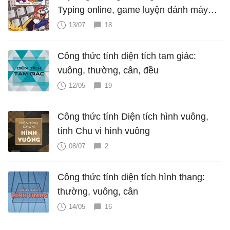
Typing online, game luyện đánh máy
cực hấp dẫn
13/07
18
Công thức tính diện tích tam giác:
vuông, thường, cân, đều
12/05
19
Công thức tính Diện tích hình vuông,
tính Chu vi hình vuông
08/07
2
Công thức tính diện tích hình thang:
thường, vuông, cân
14/05
16