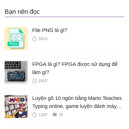
Bạn nên đọc
File PNG là gì?
14/11
FPGA là gì? FPGA được sử dụng để
làm gì?
18/07
Luyện gõ 10 ngón bằng Mario Teaches
Typing online, game luyện đánh máy
cực hấp dẫn
13/07
18