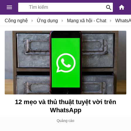
-
Công nghệ
Ứng dụng
Mạng xã hội - Chat
Whats
Kiến
Thức
Công
Nghệ
Khoa
Học
và
Cuộc
sống
12 mẹo và thủ thuật tuyệt vời trên
WhatsApp