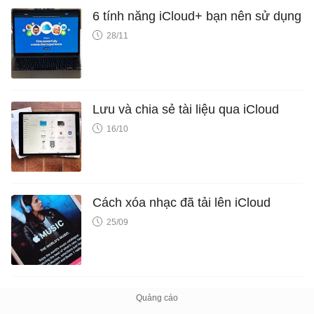
6 tính năng iCloud+ bạn nên sử dụng
28/11
Lưu và chia sẻ tài liệu qua iCloud
16/10
Cách xóa nhạc đã tải lên iCloud
25/09