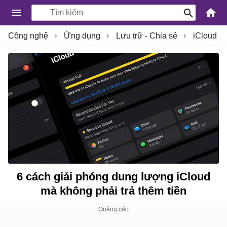
-
Công nghệ
Ứng dụng
Lưu trữ - Chia sẻ
iCloud
Kiến
Thức
Công
Nghệ
Khoa
Học
và
Cuộc
sống
6 cách giải phóng dung lượng iCloud
mà không phải trả thêm tiền