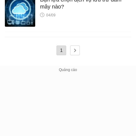
mây nào?
04/09
1