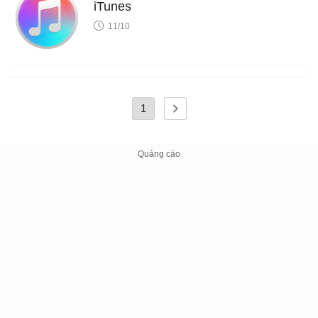
iTunes
11/10
1