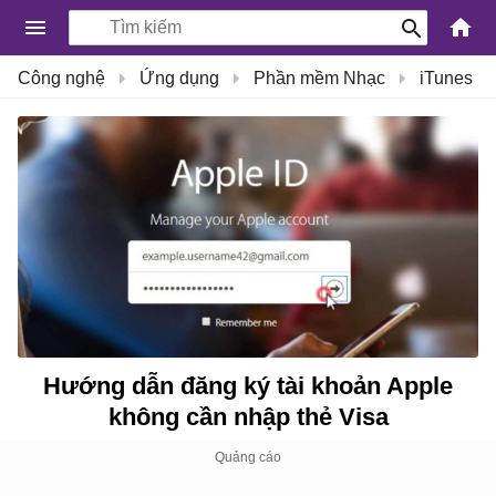
-
Công nghệ
Ứng dụng
Phần mềm Nhạc
iTunes
Kiến
Thức
Công
Nghệ
Khoa
Học
và
Cuộc
sống
Hướng dẫn đăng ký tài khoản Apple
không cần nhập thẻ Visa