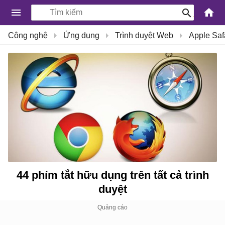
-
Công nghệ
Ứng dụng
Trình duyệt Web
Apple Saf
Kiến
Thức
Công
Nghệ
Khoa
Học
và
Cuộc
sống
44 phím tắt hữu dụng trên tất cả trình
duyệt