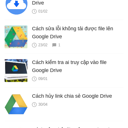
Drive
01/02
Cách sửa lỗi không tải được file lên
Google Drive
23/02
1
Cách kiểm tra ai truy cập vào file
Google Drive
09/01
Cách hủy link chia sẻ Google Drive
30/04