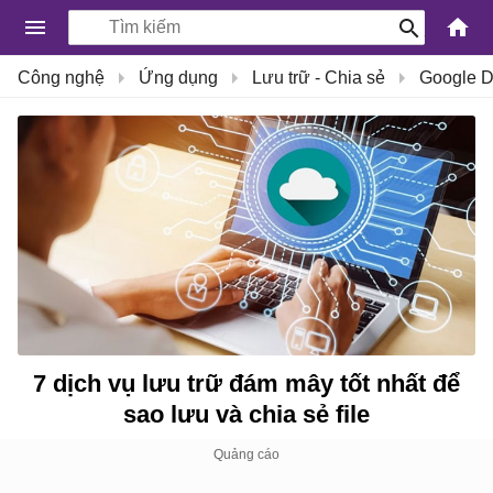
-
Công nghệ
Ứng dụng
Lưu trữ - Chia sẻ
Google D
Kiến
Thức
Công
Nghệ
Khoa
Học
và
Cuộc
sống
7 dịch vụ lưu trữ đám mây tốt nhất để
sao lưu và chia sẻ file