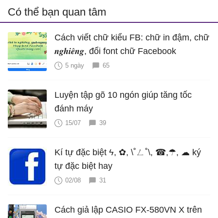
Có thể bạn quan tâm
Cách viết chữ kiểu FB: chữ in đậm, chữ
𝒏𝒈𝒉𝒊𝒆̂𝒏𝒈, đổi font chữ Facebook
5 ngày
65
Luyện tập gõ 10 ngón giúp tăng tốc
đánh máy
15/07
39
Kí tự đặc biệt ϟ, ✿, \˚ㄥ˚\, ☎,☂, ☁ ký
tự đặc biệt hay
02/08
31
Cách giả lập CASIO FX-580VN X trên