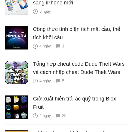
sang iPhone mới
3 ngày
Công thức tính diện tích mặt cầu, thể
tích khối cầu
4 ngày
1
Tổng hợp cheat code Dude Theft Wars
và cách nhập cheat Dude Theft Wars
4 ngày
5
Giờ xuất hiện trái ác quỷ trong Blox
Fruit
4 ngày
20