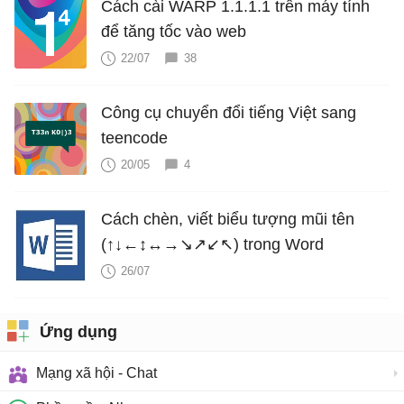
Cách cài WARP 1.1.1.1 trên máy tính
để tăng tốc vào web
22/07
38
Công cụ chuyển đổi tiếng Việt sang
teencode
20/05
4
Cách chèn, viết biểu tượng mũi tên
(↑↓←↕↔→↘↗↙↖) trong Word
26/07
Ứng dụng
Mạng xã hội - Chat