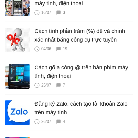
máy tính, điện thoại
16/07
3
Cách tính phần trăm (%) dễ và chính
xác nhất bằng công cụ trực tuyến
04/06
19
Cách gõ a còng @ trên bàn phím máy
tính, điện thoại
25/07
7
Đăng ký Zalo, cách tạo tài khoản Zalo
trên máy tính
26/07
4