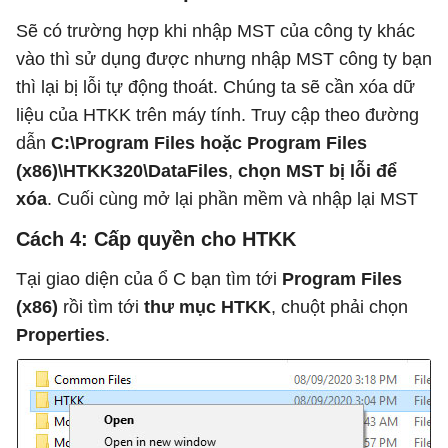
Sẽ có trường hợp khi nhập MST của công ty khác
vào thì sử dụng được nhưng nhập MST công ty bạn
thì lại bị lỗi tự động thoát. Chúng ta sẽ cần xóa dữ
liệu của HTKK trên máy tính. Truy cập theo đường
dẫn
C:\Program Files hoặc Program Files
(x86)\HTKK320\DataFiles
,
chọn MST bị lỗi để
xóa
. Cuối cùng mở lại phần mềm và nhập lại MST
Cách 4: Cấp quyền cho HTKK
Tại giao diện của ổ C bạn tìm tới
Program Files
(x86)
rồi tìm tới
thư mục HTKK
, chuột phải chọn
Properties
.