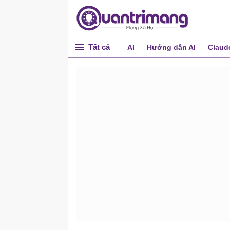
Tất cả
AI
Hướng dẫn AI
Claud