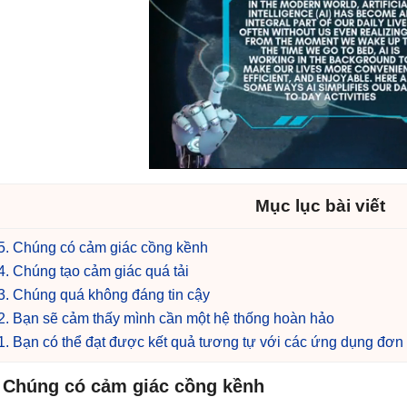
Mục lục bài viết
5. Chúng có cảm giác cồng kềnh
4. Chúng tạo cảm giác quá tải
3. Chúng quá không đáng tin cậy
2. Bạn sẽ cảm thấy mình cần một hệ thống hoàn hảo
1. Bạn có thể đạt được kết quả tương tự với các ứng dụng đơn
. Chúng có cảm giác cồng kềnh