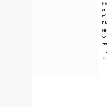
Kh
cụ
mì
nà
Nh
và
vi