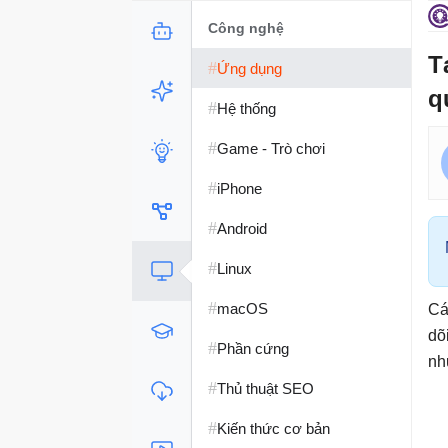
Công nghệ
T
#
Ứng dụng
q
#
Hệ thống
#
Game - Trò chơi
#
iPhone
#
Android
#
Linux
#
macOS
Cá
dõ
#
Phần cứng
nh
#
Thủ thuật SEO
#
Kiến thức cơ bản