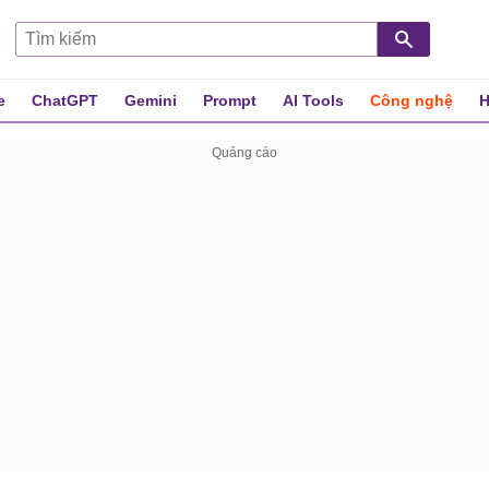
e
ChatGPT
Gemini
Prompt
AI Tools
Công nghệ
H