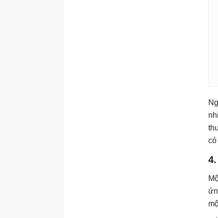
Ng
nh
th
có
4.
Mộ
ứn
mộ