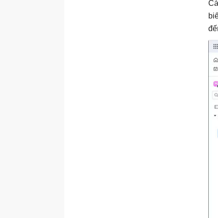
Cá
bi
đế