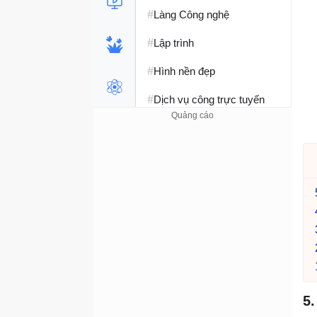
#
Làng Công nghệ
#
Lập trình
#
Hình nền đẹp
#
Dịch vụ công trực tuyến
#
Dịch vụ nhà mạng
#
Ví điện tử - Ngân hàng
#
Chụp ảnh - Quay phim
#
Raspberry Pi
#
Đồng hồ thông minh
#
Nền tảng Web
5