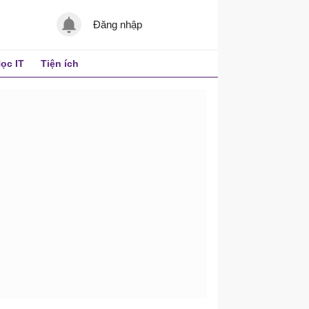
Đăng nhập
ọc IT
Tiện ích