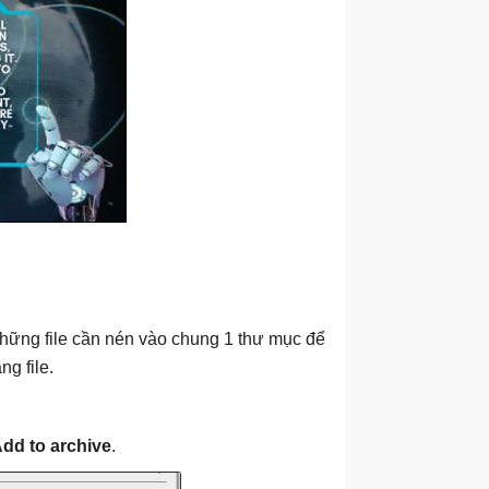
 những file cần nén vào chung 1 thư mục để
g file.
dd to archive
.