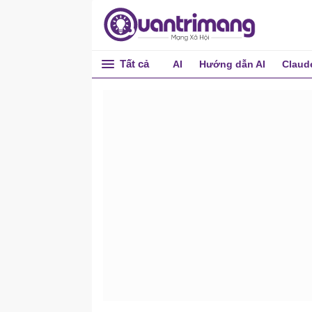
Tất cả
AI
Hướng dẫn AI
Claud