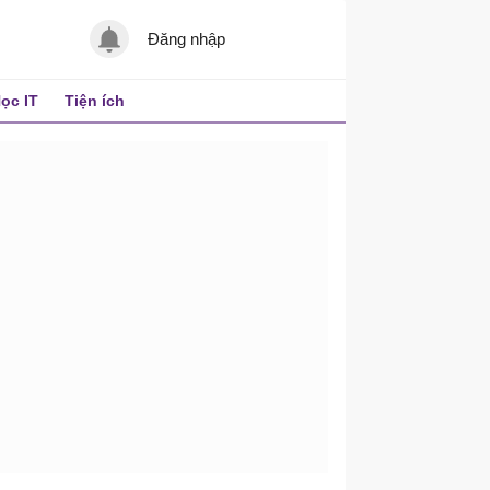
Đăng nhập
ọc IT
Tiện ích