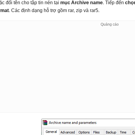
ặc đổi tên cho tập tin nén tại
mục Archive name
. Tiếp đến
chọn
rmat
. Các định dạng hỗ trợ gồm rar, zip và rar5.