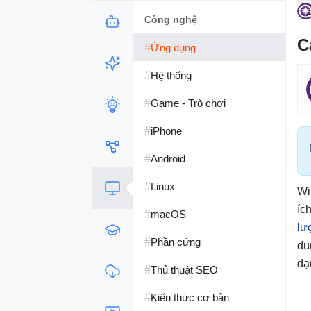
Công nghệ
C
#
Ứng dụng
#
Hệ thống
#
Game - Trò chơi
#
iPhone
#
Android
#
Linux
Wi
íc
#
macOS
lư
#
Phần cứng
du
dạ
#
Thủ thuật SEO
#
Kiến thức cơ bản