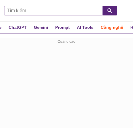
e
ChatGPT
Gemini
Prompt
AI Tools
Công nghệ
H