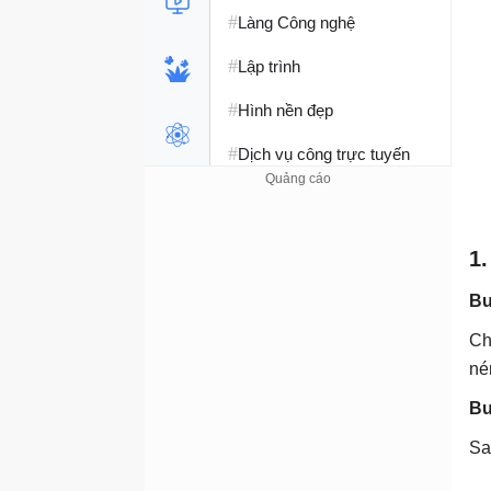
#
Làng Công nghệ
#
Lập trình
#
Hình nền đẹp
#
Dịch vụ công trực tuyến
#
Dịch vụ nhà mạng
#
Ví điện tử - Ngân hàng
1
#
Chụp ảnh - Quay phim
Bư
#
Raspberry Pi
Ch
né
#
Đồng hồ thông minh
Bư
#
Nền tảng Web
Sa