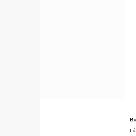
Bư
Lú