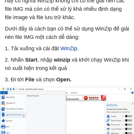
này có nghĩa WinZip không chỉ có thể giải nén các
file IMG mà còn có thể xử lý khá nhiều định dạng
file image và file lưu trữ khác.
Dưới đây là cách bạn có thể sử dụng WinZip để giải
nén file IMG một cách dễ dàng:
1. Tải xuống và cài đặt
WinZip
.
2. Nhấn
Start
, nhập
winzip
và khởi chạy WinZip khi
nó xuất hiện trong kết quả
3. Đi tới
File
và chọn
Open.