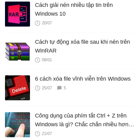
Cách giải nén nhiều tập tin trên
Windows 10
20/07
Cách tự động xóa file sau khi nén trên
WinRAR
08/01
6 cách xóa file vĩnh viễn trên Windows
25/07
5
Công dụng của phím tắt Ctrl + Z trên
Windows là gì? Chắc chắn nhiều hơn
bạn nghĩ
21/07