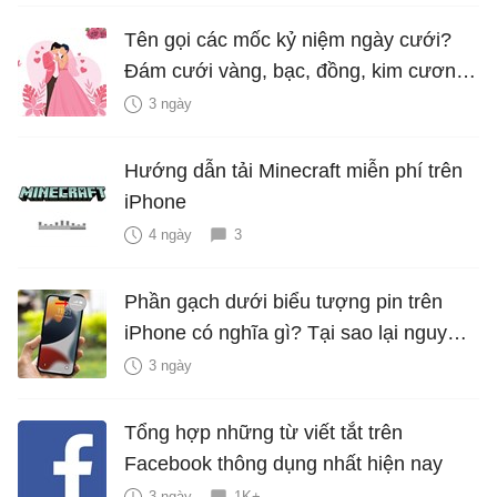
Tên gọi các mốc kỷ niệm ngày cưới?
Đám cưới vàng, bạc, đồng, kim cương
là bao nhiêu năm?
3 ngày
Hướng dẫn tải Minecraft miễn phí trên
iPhone
4 ngày
3
Phần gạch dưới biểu tượng pin trên
iPhone có nghĩa gì? Tại sao lại nguy
hiểm?
3 ngày
Tổng hợp những từ viết tắt trên
Facebook thông dụng nhất hiện nay
3 ngày
1K+