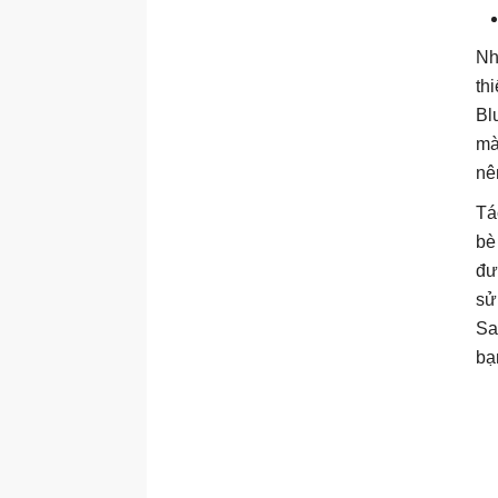
Nh
th
Bl
mà
nê
Tá
bè
đư
sử
Sa
bạ