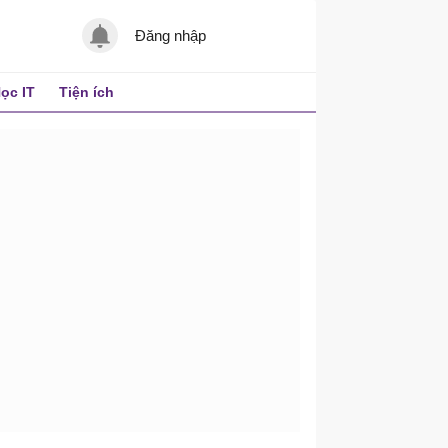
Đăng nhập
ọc IT
Tiện ích