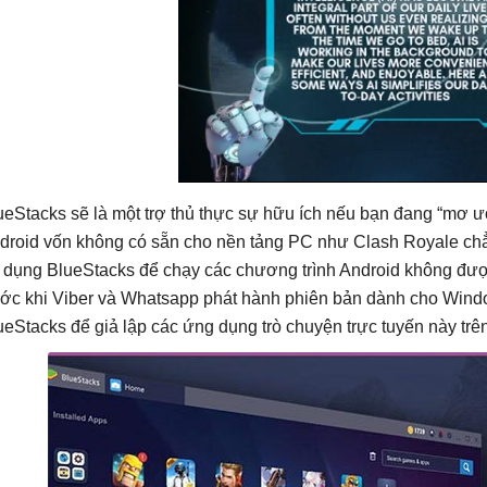
ueStacks sẽ là một trợ thủ thực sự hữu ích nếu bạn đang “mơ ư
droid vốn không có sẵn cho nền tảng PC như Clash Royale chẳn
 dụng BlueStacks để chạy các chương trình Android không được
ước khi Viber và Whatsapp phát hành phiên bản dành cho Win
ueStacks để giả lập các ứng dụng trò chuyện trực tuyến này trê