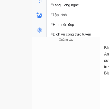
#
Làng Công nghệ
#
Lập trình
#
Hình nền đẹp
#
Dịch vụ công trực tuyến
#
Dịch vụ nhà mạng
Bl
#
Ví điện tử - Ngân hàng
An
sử
#
Chụp ảnh - Quay phim
tr
#
Raspberry Pi
Bl
#
Đồng hồ thông minh
#
Nền tảng Web