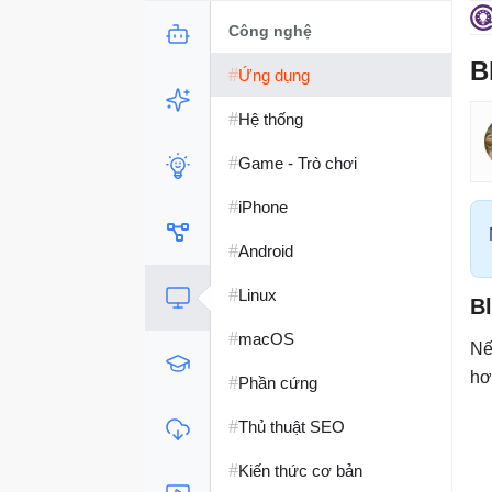
Công nghệ
B
#
Ứng dụng
#
Hệ thống
#
Game - Trò chơi
#
iPhone
#
Android
#
Linux
B
#
macOS
Nế
hơ
#
Phần cứng
#
Thủ thuật SEO
#
Kiến thức cơ bản