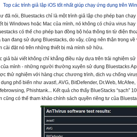
Top các trình giả lập iOS tốt nhất giúp chạy ứng dụng trên W
ư đã nói, Bluestacks chỉ là một trình giả lập cho phép bạn chạ
iết bị Windows hoặc Mac của mình, nó không có chứa virus hay b
uestacks có thể cho phép bạn đồng bộ hóa thông tin từ điện thoạ
 bạn đang sử dụng Bluestacks, do vậy, cũng nên thận trọng về vi
n cài đặt nó trên những thiết bị mà mình sở hữu.
c giả bài viết không chỉ khẳng điều này dựa trên trải nghiệm s
 của mình - những người thường xuyên sử dụng Bluestacks App
ợc thử nghiệm với hàng chục chương trình, dịch vụ chống vi
 dụng phổ biến như avast!, AVG, BitDefender, Dr.Web, McAfee,
febrowsing, Phishtank... Kết quả cho thấy BlueStacks “sạch” 1
n cũng có thể tham khảo chính sách quyền riêng tư của Bluesta