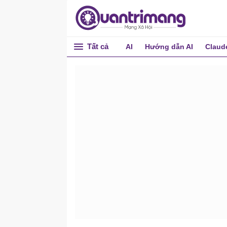
Tất cả
AI
Hướng dẫn AI
Claud