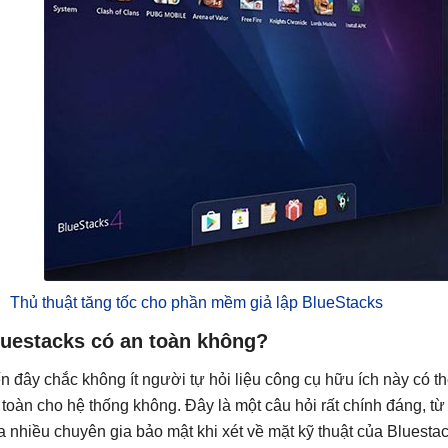
Thủ thuật tăng tốc cho phần mềm giả lập BlueStacks
luestacks có an toàn không?
n đây chắc không ít người tự hỏi liệu công cụ hữu ích này có t
 toàn cho hệ thống không. Đây là một câu hỏi rất chính đáng, từ
a nhiều chuyên gia bảo mật khi xét về mặt kỹ thuật của Bluestac