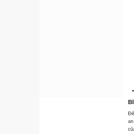
B
Đế
an
củ