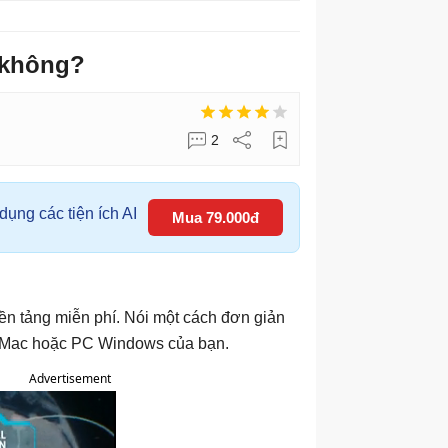
 không?
2
ụng các tiện ích AI
Mua 79.000đ
ền tảng miễn phí. Nói một cách đơn giản
áy Mac hoặc PC Windows của bạn.
Advertisement