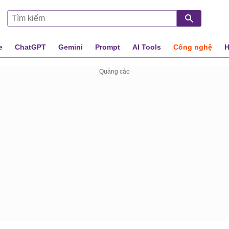
e
ChatGPT
Gemini
Prompt
AI Tools
Công nghệ
H