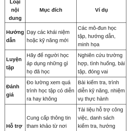
Loại
nội
Mục đích
Ví dụ
dung
Các mô-đun học
Hướng
Dạy các khái niệm
tập, hướng dẫn,
dẫn
hoặc kỹ năng mới
minh họa
Hãy để người học
Nghiên cứu trường
Luyện
áp dụng những gì
hợp, tình huống, bài
tập
họ đã học
tập, đóng vai
Đo lường xem quá
Bài kiểm tra, trình
Đánh
trình học tập có diễn
diễn kỹ năng, nhiệm
giá
ra hay không
vụ thực hành
Tài liệu hỗ trợ công
Cung cấp thông tin
việc, danh sách
Hỗ trợ
tham khảo từ nơi
kiểm tra, hướng