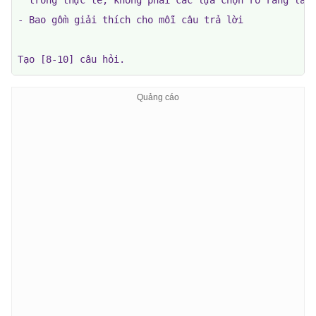
  trong thực tế, không phải các lựa chọn rõ ràng là s
- Bao gồm giải thích cho mỗi câu trả lời

Tạo [8-10] câu hỏi.