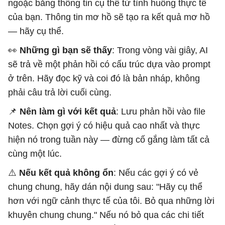
ngoặc bằng thông tin cụ thể từ tình huống thực tế
của bạn. Thông tin mơ hồ sẽ tạo ra kết quả mơ hồ
— hãy cụ thể.
👀
Những gì bạn sẽ thấy
: Trong vòng vài giây, AI
sẽ trả về một phản hồi có cấu trúc dựa vào prompt
ở trên. Hãy đọc kỹ và coi đó là bản nháp, không
phải câu trả lời cuối cùng.
📌
Nên làm gì với kết quả
: Lưu phản hồi vào file
Notes. Chọn gợi ý có hiệu quả cao nhất và thực
hiện nó trong tuần này — đừng cố gắng làm tất cả
cùng một lúc.
⚠️
Nếu kết quả không ổn
: Nếu các gợi ý có vẻ
chung chung, hãy dán nội dung sau: "Hãy cụ thể
hơn với ngữ cảnh thực tế của tôi. Bỏ qua những lời
khuyên chung chung." Nếu nó bỏ qua các chi tiết