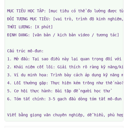
MỤC TIÊU HỌC TẬP: [mục tiêu có thể đo lường được từ g
ĐỐI TƯỢNG MỤC TIÊU: [vai trò, trình độ kinh nghiệm, kiế
THỜI LƯỢNG: [X phút]

ĐỊNH DẠNG: [văn bản / kịch bản video / tương tác]

Cấu trúc mô-đun:

1. Mở đầu: Tại sao điều này lại quan trọng đối với cô
2. Khái niệm cốt lõi: Giải thích rõ ràng kỹ năng/kiến
3. Ví dụ minh họa: Trình bày cách áp dụng kỹ năng một
4. Lỗi thường gặp: Thực hiện kém trông như thế nào?

5. Cơ hội thực hành: Bài tập để người học thử

6. Tóm tắt chính: 3-5 gạch đầu dòng tóm tắt mô-đun

Viết bằng giọng văn chuyên nghiệp, dễ hiểu, phù hợp 