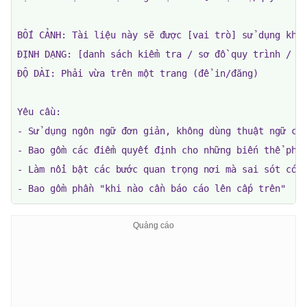
BỐI CẢNH: Tài liệu này sẽ được [vai trò] sử dụng khi 
ĐỊNH DẠNG: [danh sách kiểm tra / sơ đồ quy trình / tà
ĐỘ DÀI: Phải vừa trên một trang (để in/đăng)

Yêu cầu:

- Sử dụng ngôn ngữ đơn giản, không dùng thuật ngữ chu
- Bao gồm các điểm quyết định cho những biến thể phổ 
- Làm nổi bật các bước quan trọng nơi mà sai sót có t
- Bao gồm phần "khi nào cần báo cáo lên cấp trên"