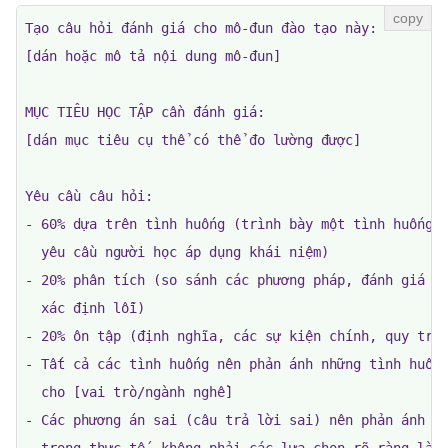
Tạo câu hỏi đánh giá cho mô-đun đào tạo này:

[dán hoặc mô tả nội dung mô-đun]

MỤC TIÊU HỌC TẬP cần đánh giá:

[dán mục tiêu cụ thể có thể đo lường được]

Yêu cầu câu hỏi:

- 60% dựa trên tình huống (trình bày một tình huống t
  yêu cầu người học áp dụng khái niệm)

- 20% phân tích (so sánh các phương pháp, đánh giá nh
  xác định lỗi)

- 20% ôn tập (định nghĩa, các sự kiện chính, quy trìn
- Tất cả các tình huống nên phản ánh những tình huống
  cho [vai trò/ngành nghề]

- Các phương án sai (câu trả lời sai) nên phản ánh nh