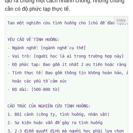
tạo ra chúng một cách nhanh chóng, nhưng chúng
cần có độ phức tạp thực tế.
Tạo một nghiên cứu tình huống cho [chủ đề đào tạo]:

YÊU CẦU VỀ TÌNH HUỐNG:

- Ngành nghề: [ngành nghề cụ thể]

- Vai trò: [người học là ai trong trường hợp này]

- Độ phức tạp: Bao gồm ít nhất 2 ưu tiên hoặc ràng bu
- Tính thực tế: Bao gồm thông tin không hoàn hảo, áp 
  hoặc các yếu tố cảm xúc

- Độ dài: [500-800 từ]

CẤU TRÚC CỦA NGHIÊN CỨU TÌNH HUỐNG:

1. Bối cảnh (công ty, tình huống, nhân vật)

2. Sự kiện hoặc vấn đề gây ra tình huống

3. 2-3 điểm quyết định mà người học phải lựa chọn
