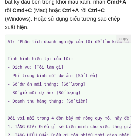
bất kỳ đâu bên trong khối màu xám, nhấn
Cmd+A
rồi
Cmd+C
(Mac) hoặc
Ctrl+A
rồi
Ctrl+C
(Windows). Hoặc sử dụng biểu tượng sao chép
xuất hiện.
AI: "Phân tích doanh nghiệp của tôi để tìm kiếm cơ hộ
Tình hình hiện tại của tôi:

- Dịch vụ: [Tôi làm gì]

- Phí trung bình mỗi dự án: [Số tiền]

- Số dự án mỗi tháng: [Số lượng]

- Số giờ mỗi dự án: [Số lượng]

- Doanh thu hàng tháng: [Số tiền]

Đối với mỗi trong 4 đòn bẩy mở rộng quy mô, hãy đề xu
1. TĂNG GIÁ: Điều gì sẽ biện minh cho việc tăng giá 3
2. TĂNG HIỆU QUẢ: Điều gì tốn nhiều thời gian nhất mà