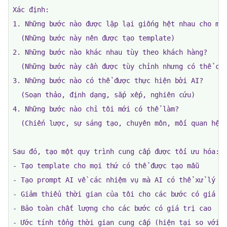
Xác định:

1. Những bước nào được lặp lại giống hệt nhau cho mọi
  (Những bước này nên được tạo template)

2. Những bước nào khác nhau tùy theo khách hàng?

  (Những bước này cần được tùy chỉnh nhưng có thể có 
3. Những bước nào có thể được thực hiện bởi AI?

  (Soạn thảo, định dạng, sắp xếp, nghiên cứu)

4. Những bước nào chỉ tôi mới có thể làm?

  (Chiến lược, sự sáng tạo, chuyên môn, mối quan hệ k
Sau đó, tạo một quy trình cung cấp được tối ưu hóa:

- Tạo template cho mọi thứ có thể được tạo mẫu

- Tạo prompt AI về các nhiệm vụ mà AI có thể xử lý

- Giảm thiểu thời gian của tôi cho các bước có giá tr
- Bảo toàn chất lượng cho các bước có giá trị cao

- Ước tính tổng thời gian cung cấp (hiện tại so với 