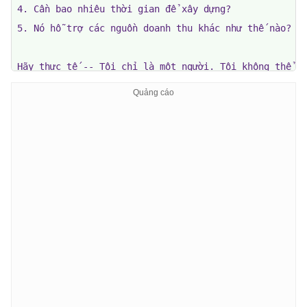
4. Cần bao nhiêu thời gian để xây dựng?

5. Nó hỗ trợ các nguồn doanh thu khác như thế nào?

Hãy thực tế -- Tôi chỉ là một người. Tôi không thể xâ
cùng một lúc. Hãy cho tôi một kế hoạch theo từng gia