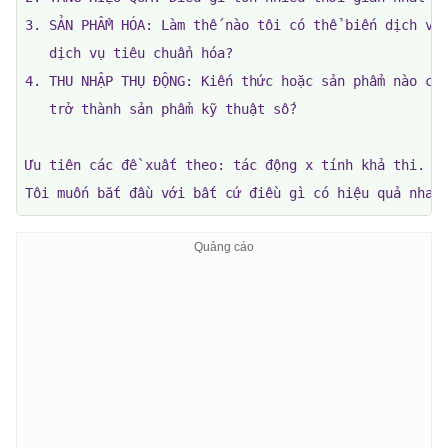
3. SẢN PHẨM HÓA: Làm thế nào tôi có thể biến dịch vụ 
   dịch vụ tiêu chuẩn hóa?

4. THU NHẬP THỤ ĐỘNG: Kiến thức hoặc sản phẩm nào có 
   trở thành sản phẩm kỹ thuật số?

Ưu tiên các đề xuất theo: tác động x tính khả thi.

Tôi muốn bắt đầu với bất cứ điều gì có hiệu quả nhan