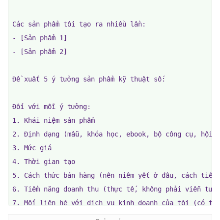
Các sản phẩm tôi tạo ra nhiều lần:

- [Sản phẩm 1]

- [Sản phẩm 2]

Đề xuất 5 ý tưởng sản phẩm kỹ thuật số:

Đối với mỗi ý tưởng:

1. Khái niệm sản phẩm

2. Định dạng (mẫu, khóa học, ebook, bộ công cụ, hội t
3. Mức giá

4. Thời gian tạo

5. Cách thức bán hàng (nên niêm yết ở đâu, cách tiếp 
6. Tiềm năng doanh thu (thực tế, không phải viễn tưởn
7. Mối liên hệ với dịch vụ kinh doanh của tôi (có thu