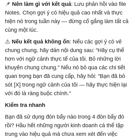
📌
Nên làm gì với kết quả
: Lưu phản hồi vào file
Notes. Chọn gợi ý có hiệu quả cao nhất và thực
hiện nó trong tuần này — đừng cố gắng làm tất cả
cùng một lúc.
⚠️
Nếu kết quả không ổn
: Nếu các gợi ý có vẻ
chung chung, hãy dán nội dung sau: "Hãy cụ thể
hơn với ngữ cảnh thực tế của tôi. Bỏ những lời
khuyên chung chung." Nếu nó bỏ qua các chi tiết
quan trọng bạn đã cung cấp, hãy hỏi: "Bạn đã bỏ
sót [X] trong ngữ cảnh của tôi — hãy thực hiện lại
với đó là ràng buộc chính."
Kiểm tra nhanh
Bạn đã sử dụng đòn bẩy nào trong 4 đòn bẩy đó
rồi? Hầu hết những người kinh doanh cá thể tập
trung vào hiệu quả mà chưa xem xét đến việc