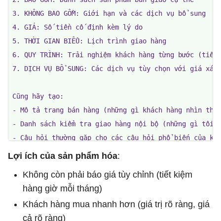
3. KHÔNG BAO GỒM: Giới hạn và các dịch vụ bổ sung

4. GIÁ: Số tiền cố định kèm lý do

5. THỜI GIAN BIỂU: Lịch trình giao hàng

6. QUY TRÌNH: Trải nghiệm khách hàng từng bước (tiếp 
7. DỊCH VỤ BỔ SUNG: Các dịch vụ tùy chọn với giá xác 
Cũng hãy tạo:

- Mô tả trang bán hàng (những gì khách hàng nhìn thấy
- Danh sách kiểm tra giao hàng nội bộ (những gì tôi t
- Câu hỏi thường gặp cho các câu hỏi phổ biến của kh
Lợi ích của sản phẩm hóa
:
Không còn phải báo giá tùy chỉnh (tiết kiệm
hàng giờ mỗi tháng)
Khách hàng mua nhanh hơn (giá trị rõ ràng, giá
cả rõ ràng)