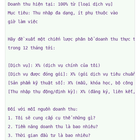
Doanh thu hiện tại: 100% từ [loại dịch vụ]

Mục tiêu: Thu nhập đa dạng, ít phụ thuộc vào

giờ làm việc

Hãy đề xuất một chiến lược phân bổ doanh thu thực tế 
trong 12 tháng tới:

[Dịch vụ]: X% (dịch vụ chính của tôi)

[Dịch vụ được đóng gói]: X% (gói dịch vụ tiêu chuẩn)

[Sản phẩm kỹ thuật số]: X% (mẫu, khóa học, bộ công cụ
[Thu nhập thụ động/định kỳ]: X% (đăng ký, liên kết, v
Đối với mỗi nguồn doanh thu:

1. Tôi sẽ cung cấp cụ thể những gì?

2. Tiềm năng doanh thu là bao nhiêu?

3. Thời gian đầu tư là bao nhiêu?
