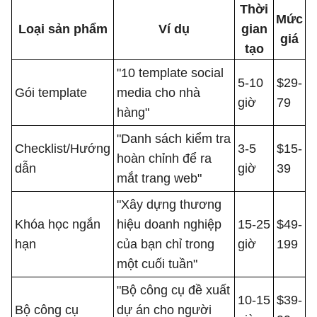
Thời
Mức
Loại sản phẩm
Ví dụ
gian
giá
tạo
"10 template social
5-10
$29-
Gói template
media cho nhà
giờ
79
hàng"
"Danh sách kiểm tra
Checklist/Hướng
3-5
$15-
hoàn chỉnh để ra
dẫn
giờ
39
mắt trang web"
"Xây dựng thương
Khóa học ngắn
hiệu doanh nghiệp
15-25
$49-
hạn
của bạn chỉ trong
giờ
199
một cuối tuần"
"Bộ công cụ đề xuất
10-15
$39-
Bộ công cụ
dự án cho người