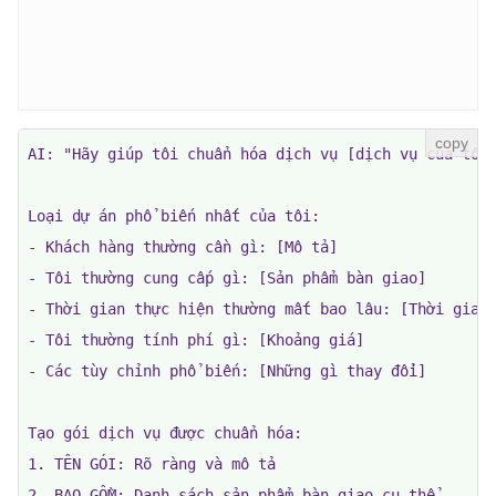
AI: "Hãy giúp tôi chuẩn hóa dịch vụ [dịch vụ của tôi]
Loại dự án phổ biến nhất của tôi:

- Khách hàng thường cần gì: [Mô tả]

- Tôi thường cung cấp gì: [Sản phẩm bàn giao]

- Thời gian thực hiện thường mất bao lâu: [Thời gian 
- Tôi thường tính phí gì: [Khoảng giá]

- Các tùy chỉnh phổ biến: [Những gì thay đổi]

Tạo gói dịch vụ được chuẩn hóa:

1. TÊN GÓI: Rõ ràng và mô tả

2. BAO GỒM: Danh sách sản phẩm bàn giao cụ thể
