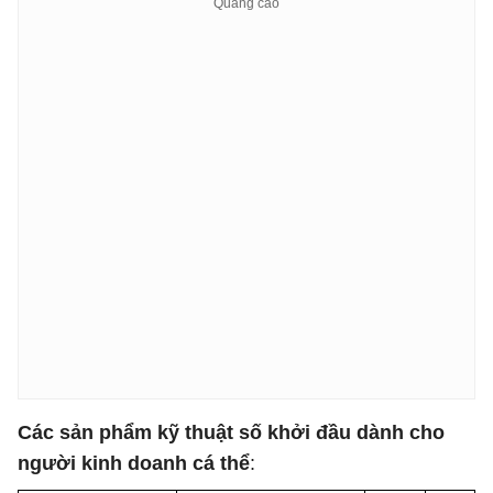
Ưu tiên các sản phẩm:

- Tận dụng những gì tôi đã biết (không cần nghiên cứu
- Thực sự hữu ích (không phải nội dung thừa)

- Có thể tạo ra trong vòng dưới 20 giờ

- Có nhu cầu thường xuyên (không phải nhu cầu một lầ
Các sản phẩm kỹ thuật số khởi đầu dành cho
người kinh doanh cá thể
: